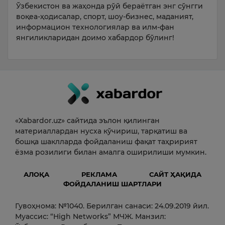
Ўзбекистон ва жаҳонда рўй бераётган энг сўнгги
воқеа-ҳодисалар, спорт, шоу-бизнес, маданият,
информацион технологиялар ва илм-фан
янгиликларидан доимо хабардор бўлинг!
«Xabardor.uz» сайтида эълон қилинган
материаллардан нусха кўчириш, тарқатиш ва
бошқа шаклларда фойдаланиш фақат таҳририят
ёзма розилиги билан амалга оширилиши мумкин.
АЛОҚА
РЕКЛАМА
САЙТ ҲАҚИДА
ФОЙДАЛАНИШ ШАРТЛАРИ
Гувоҳнома: №1040. Берилган санаси: 24.09.2019 йил.
Муассис: “High Networks” МЧЖ. Манзил: