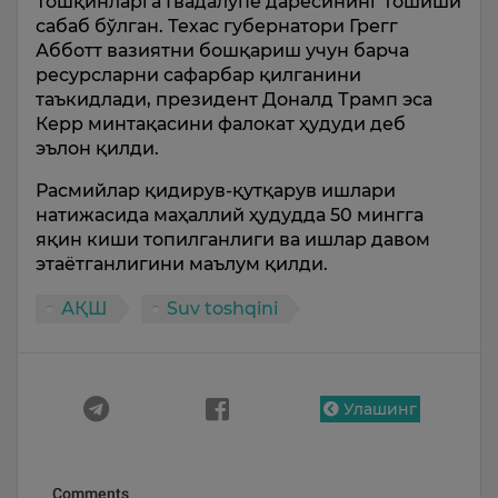
Тошқинларга Гвадалупе дарёсининг тошиши
сабаб бўлган. Техас губернатори Грегг
Абботт вазиятни бошқариш учун барча
ресурсларни сафарбар қилганини
таъкидлади, президент Доналд Трамп эса
Керр минтақасини фалокат ҳудуди деб
эълон қилди.
Расмийлар қидирув-қутқарув ишлари
натижасида маҳаллий ҳудудда 50 мингга
яқин киши топилганлиги ва ишлар давом
этаётганлигини маълум қилди.
АҚШ
Suv toshqini
Улашинг