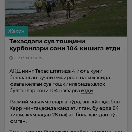
Жаҳон
Техасдаги сув тошқини
қурбонлари сони 104 кишига етди
15:29 / 08.07.2025
АҚШнинг Техас штатида 4 июль куни
бошланган кучли ёмғирлар натижасида
юзага келган сув тошқинларида ҳалок
бўлганлар сони 104 нафарга
етди
.
Расмий маълумотларга кўра, энг кўп қурбон
Керр минтақасида қайд этилган, бу ерда 84
киши, жумладан 28 нафар бола ҳаётдан кўз
юмган.