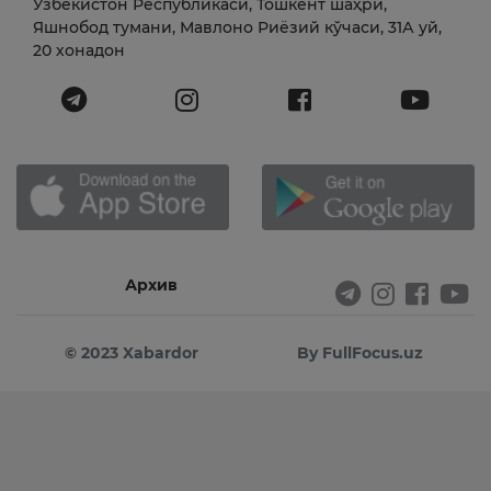
Ўзбекистон Республикаси, Тошкент шаҳри,
Яшнобод тумани, Мавлоно Риёзий кўчаси, 31А уй,
20 хонадон
Архив
© 2023 Xabardor
By FullFocus.uz