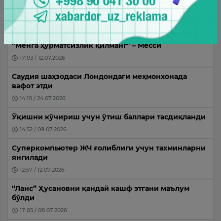
Исроил ҳаво кучлари Ливан жанубидаги
ҳудудларга зарбалар берди
16:09 / 11.07.2026
“Менга ҳурматсизлик қилманг” – Месси
17:03 / 12.07.2026
Саудия шаҳзодаси Лондондаги меҳмонхонада
вафот этди
14:10 / 24.07.2026
Ўқишни кўчириш учун ўтиш баллари тасдиқланди
14:52 / 09.07.2026
Суперкомпьютер ЖЧ ғолиблиги учун тахминларни
янгилади
12:57 / 12.07.2026
“Ланс” Ҳусановни қандай кашф этгани маълум
бўлди
17:05 / 08.07.2026