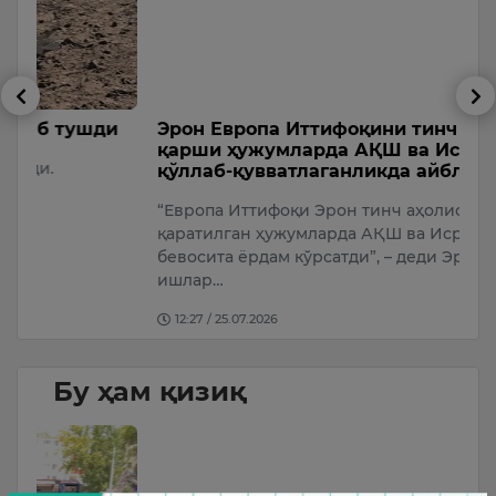
и
Эрон Европа Иттифоқини тинч аҳолига
Т
қарши ҳужумларда АҚШ ва Исроилни
с
қўллаб-қувватлаганликда айблади
А
“Европа Иттифоқи Эрон тинч аҳолисига
У
қаратилган ҳужумларда АҚШ ва Исроилга
бевосита ёрдам кўрсатди”, – деди Эрон Ташқи
ишлар…
12:27 / 25.07.2026
Бу ҳам қизиқ