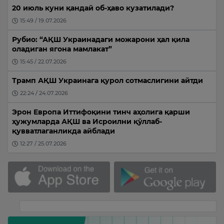
20 июль куни қандай об-ҳаво кузатилади?
15:49 / 19.07.2026
Рубио: “АҚШ Украинадаги можарони ҳал қила
оладиган ягона мамлакат”
15:45 / 22.07.2026
Трамп АҚШ Украинага қурол сотмаслигини айтди
22:24 / 24.07.2026
Эрон Европа Иттифоқини тинч аҳолига қарши
ҳужумларда АҚШ ва Исроилни қўллаб-
қувватлаганликда айблади
12:27 / 25.07.2026