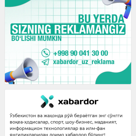
Ўзбекистон ва жаҳонда рўй бераётган энг сўнгги
воқеа-ҳодисалар, спорт, шоу-бизнес, маданият,
информацион технологиялар ва илм-фан
янгиликларидан доимо хабардор бўлинг!