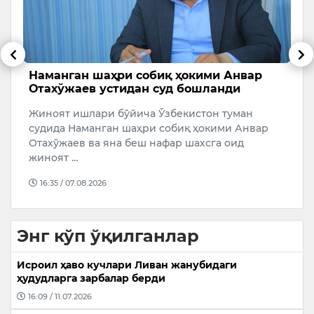
Наманган шаҳри собиқ ҳокими Анвар
Б
Отахўжаев устидан суд бошланди
э
м
и
Жиноят ишлари бўйича Ўзбекистон туман
У
19
судида Наманган шаҳри собиқ ҳокими Анвар
К
Отахўжаев ва яна беш нафар шахсга оид
Ж
жиноят …
Б
16:35 / 07.08.2026
Энг кўп ўқилганлар
Исроил ҳаво кучлари Ливан жанубидаги
ҳудудларга зарбалар берди
16:09 / 11.07.2026