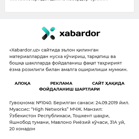
«Xabardor.uz» сайтида эълон қилинган
материаллардан нусха кўчириш, тарқатиш ва
бошқа шаклларда фойдаланиш фақат таҳририят
ёзма розилиги билан амалга оширилиши мумкин.
АЛОҚА
РЕКЛАМА
САЙТ ҲАҚИДА
ФОЙДАЛАНИШ ШАРТЛАРИ
Гувоҳнома: №1040. Берилган санаси: 24.09.2019 йил.
Муассис: “High Networks” МЧЖ. Манзил:
Ўзбекистон Республикаси, Тошкент шаҳри,
Яшнобод тумани, Мавлоно Риёзий кўчаси, 31А уй,
20 хонадон