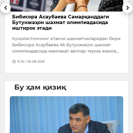
Бибисора Асаубаева Самарқанддаги
Ў
Бутунжаҳон шахмат олимпиадасида
р
иштирок этади
а
Қозоғистоннинг етакчи шахматчиларидан бири
Ў
Бибисора Асаубаева 46-Бутунжаҳон шахмат
р
олимпиадасида мамлакат аёллар терма жамоа…
4
й
15:16 / 06.08.2026
Бу ҳам қизиқ