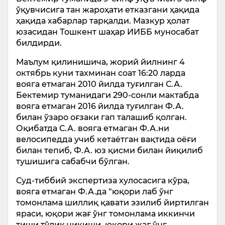
ўқувчисига тан жароҳати етказгани ҳақида
ҳақида хабарлар тарқалди. Мазкур ҳолат
юзасидан Тошкент шаҳар ИИББ муносабат
билдирди.
Маълум қилинишича, жорий йилнинг 4
октябрь куни тахминан соат 16:20 ларда
вояга етмаган 2010 йилда туғилган С.А.
Бектемир туманидаги 290-сонли мактабда
вояга етмаган 2016 йилда туғилган Ф.А.
билан ўзаро оғзаки гап талашиб қолган.
Оқибатда С.А. вояга етмаган Ф.А.ни
велосипедда учиб кетаётган вақтида оёғи
билан тепиб, Ф.А. юз қисми билан йиқилиб
тушишига сабабчи бўлган.
Суд-тиббий экспертиза хулосасига кўра,
вояга етмаган Ф.А.да “юқори лаб ўнг
томонлама шиллиқ қавати эзилиб йиртилган
яраси, юқори жағ ўнг томонлама иккинчи
тиши тўлиқ чиқиши, юқори жағ ўнг