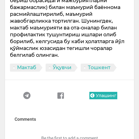
бериш борасидаги мажбуриятларни
бажармаслик) билан маъмурий баённома
расмийлаштирилиб, маъмурий
жавобгарликка тортилган. Шунингдек,
мактаб маъмурияти ва ота-оналар билан
профилактик тушунтириш ишлари олиб
борилиб, келгусида бу каби ҳолатларга йўл
қўймаслик юзасидан тегишли чоралар
белгилаб олинган.
Мактаб
Ўқувчи
Тошкент
Улашинг