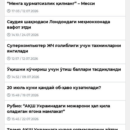
“Менга ҳурматсизлик қилманг” – Месси
17:03 / 12.07.2026
Саудия шаҳзодаси Лондондаги меҳмонхонада
вафот этди
14:10 / 24.07.2026
Суперкомпьютер ЖЧ ғолиблиги учун тахминларни
янгилади
12:57 / 12.07.2026
Ўқишни кўчириш учун ўтиш баллари тасдиқланди
14:52 / 09.07.2026
20 июль куни қандай об-ҳаво кузатилади?
15:49 / 19.07.2026
Рубио: “АҚШ Украинадаги можарони ҳал қила
оладиган ягона мамлакат”
15:45 / 22.07.2026
Трамп АҚШ Украинага қурол сотмаслигини айтди