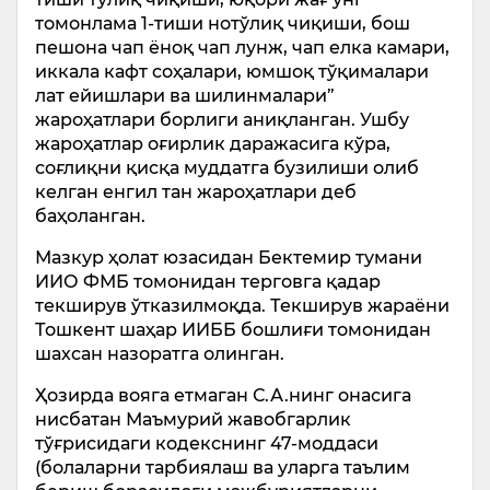
томонлама 1-тиши нотўлиқ чиқиши, бош
пешона чап ёноқ чап лунж, чап елка камари,
иккала кафт соҳалари, юмшоқ тўқималари
лат ейишлари ва шилинмалари”
жароҳатлари борлиги аниқланган. Ушбу
жароҳатлар оғирлик даражасига кўра,
соғлиқни қисқа муддатга бузилиши олиб
келган енгил тан жароҳатлари деб
баҳоланган.
Мазкур ҳолат юзасидан Бектемир тумани
ИИО ФМБ томонидан терговга қадар
текширув ўтказилмоқда. Текширув жараёни
Тошкент шаҳар ИИББ бошлиғи томонидан
шахсан назоратга олинган.
Ҳозирда вояга етмаган С.А.нинг онасига
нисбатан Маъмурий жавобгарлик
тўғрисидаги кодекснинг 47-моддаси
(болаларни тарбиялаш ва уларга таълим