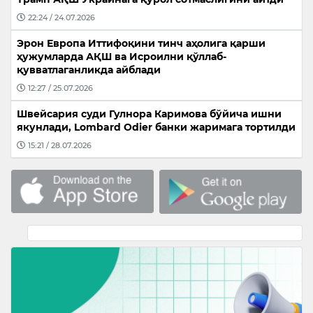
22:24 / 24.07.2026
Эрон Европа Иттифоқини тинч аҳолига қарши
ҳужумларда АҚШ ва Исроилни қўллаб-
қувватлаганликда айблади
12:27 / 25.07.2026
Швейсария суди Гулнора Каримова бўйича ишни
якунлади, Lombard Odier банки жаримага тортилди
15:21 / 28.07.2026