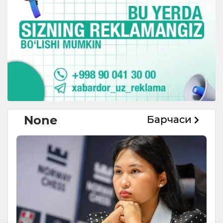
None
Барчаси