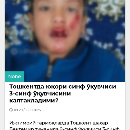
None
Тошкентда юқори синф ўқувчиси
3-синф ўқувчисини
калтакладими?
09:20 / 15.10.2025
Ижтимоий тармоқларда Тошкент шаҳар
Бектемир туманида 9-синф ўқувчиси 3-синф