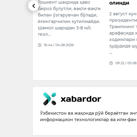
рида ҳаво
олинди
муҳожир
и, вақти-вақти
киришин
2 август куни АҚШ
олдим”
вчан бўлади,
президенти Доналд
 кутилмайди.
АҚШ През
Трампнинг ташрифи
н 3-8 м/с
Трамп Лас
арафасида хавфсизлик
бўлиб ўтг
ходимлари гольф майдони
мамлакатг
026
ҳудудида шубҳали ҳаракат
муҳожирл
…
тўхтатилг
09:22 / 05.08.2026
09:24 / 07.
Ўзбекистон ва жаҳонда рўй бераётган энг 
информацион технологиялар ва илм-фан 