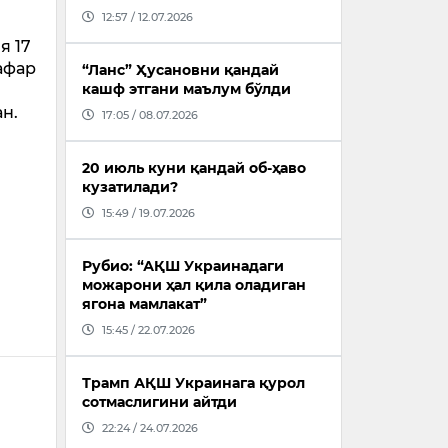
12:57 / 12.07.2026
я 17
нафар
“Ланс” Ҳусановни қандай
кашф этгани маълум бўлди
ан.
17:05 / 08.07.2026
20 июль куни қандай об-ҳаво
кузатилади?
15:49 / 19.07.2026
Рубио: “АҚШ Украинадаги
можарони ҳал қила оладиган
ягона мамлакат”
15:45 / 22.07.2026
Трамп АҚШ Украинага қурол
сотмаслигини айтди
22:24 / 24.07.2026