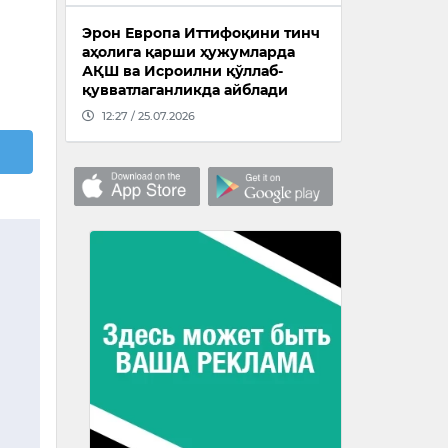
Эрон Европа Иттифоқини тинч
аҳолига қарши ҳужумларда
АҚШ ва Исроилни қўллаб-
қувватлаганликда айблади
12:27 / 25.07.2026