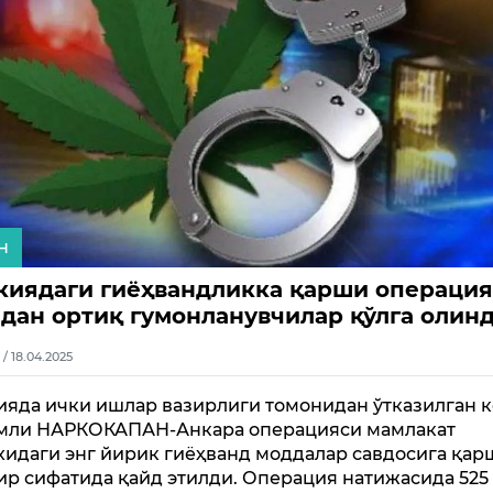
н
киядаги гиёҳвандликка қарши операци
 дан ортиқ гумонланувчилар қўлга олин
1 / 18.04.2025
ияда ички ишлар вазирлиги томонидан ўтказилган 
мли НАРКОКАПАН-Анкара операцияси мамлакат
хидаги энг йирик гиёҳванд моддалар савдосига қар
ир сифатида қайд этилди. Операция натижасида 525