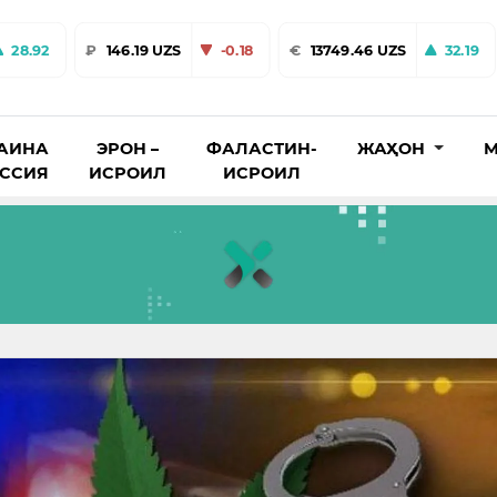
28.92
₽
146.19 UZS
-0.18
€
13749.46 UZS
32.19
АИНА
ЭРОН –
ФАЛАСТИН-
ЖАҲОН
М
ОССИЯ
ИСРОИЛ
ИСРОИЛ