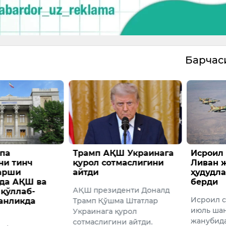
Барча
ҚШ Украинага
Исроил ҳаво кучлари
АҚШда
тмаслигини
Ливан жанубидаги
киши 
ҳудудларга зарбалар
ҳалок 
берди
иденти Доналд
Дам ол
Исроил самолётлари 11
ма Штатлар
ҳаво ҳа
июль шанба куни Ливан
 қурол
даража
жанубидаги бир нечта
ини айтди.
бўлганл