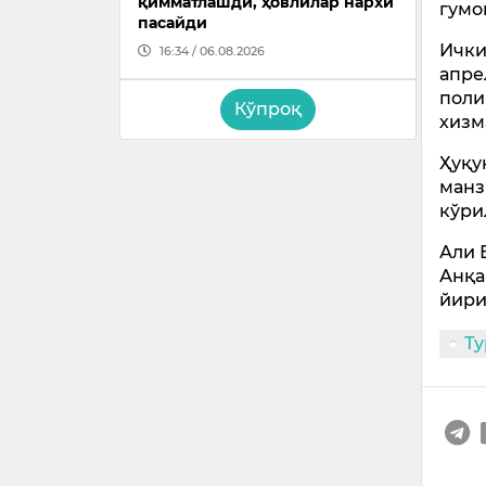
қимматлашди, ҳовлилар нархи
гумо
пасайди
Ички
16:34 / 06.08.2026
апре
поли
Кўпроқ
хизм
Ҳуқу
манз
кўри
Али 
Анқа
йири
Т