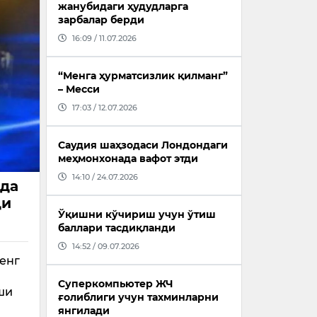
жанубидаги ҳудудларга
зарбалар берди
16:09 / 11.07.2026
“Менга ҳурматсизлик қилманг”
– Месси
17:03 / 12.07.2026
Саудия шаҳзодаси Лондондаги
меҳмонхонада вафот этди
14:10 / 24.07.2026
яда
ди
Ўқишни кўчириш учун ўтиш
баллари тасдиқланди
14:52 / 09.07.2026
кенг
Суперкомпьютер ЖЧ
ши
ғолиблиги учун тахминларни
янгилади