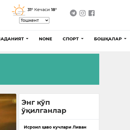
31°
Кечаси
18°
АДАНИЯТ
NONE
СПОРТ
БОШҚАЛАР
Энг кўп
ўқилганлар
Исроил ҳаво кучлари Ливан