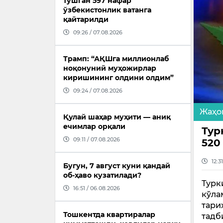
тушган 597 нафар
ўзбекистонлик ватанга
қайтарилди
09:26 / 07.08.2026
Трамп: “АҚШга миллионлаб
ноқонуний муҳожирлар
киришининг олдини олдим”
09:24 / 07.08.2026
Жаҳо
Қулай шаҳар муҳити — аниқ
ечимлар орқали
Тур
09:11 / 07.08.2026
520
12:3
Бугун, 7 август куни қандай
об-ҳаво кузатилади?
Турк
16:51 / 06.08.2026
кўла
тари
Тошкентда квартиралар
тадб