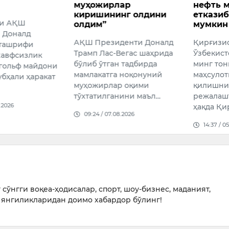
лар
нефть маҳсулоти
топил
инг олдини
етказиб бериши
Ҳиндис
мумкин
Олий с
иденти Доналд
Қирғизистон
“Теҳелк
-Вегас шаҳрида
Ўзбекистондан ойига 20
собиқ 
ан тадбирда
минг тоннага яқин нефть
Тарун 
а ноқонуний
маҳсулоти импорт
ҳамкасб
ар оқими
қилишни
айбд…
анини маъл…
режалаштирмоқда. Бу
16:25 /
ҳақда Қирғизистон Ва…
08.2026
14:37 / 05.08.2026
сўнгги воқеа-ҳодисалар, спорт, шоу-бизнес, маданият,
янгиликларидан доимо хабардор бўлинг!