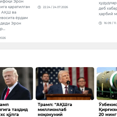
ҳудудларга зарба берди,
одамлар
07.2026
деб хабар берди Ливан
эса АҚ
ҳарбий манбас…
14:56 /
16:09 / 11.07.2026
АҚШга
Ўзбекистон
Ҳинди
лаб
Қирғизистонга ойига
журна
ий
20 минг тоннага яқин
ишида