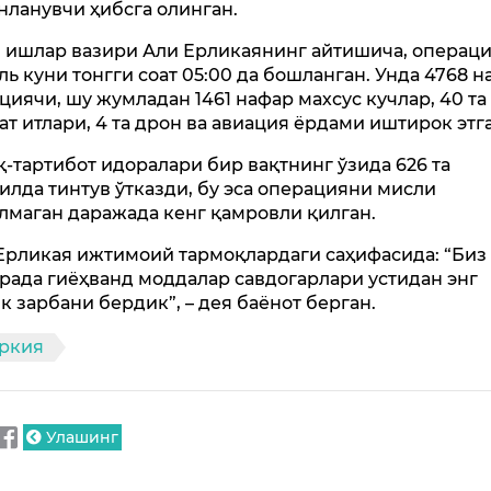
нланувчи ҳибсга олинган.
 ишлар вазири Али Ерликаянинг айтишича, операци
ль куни тонгги соат 05:00 да бошланган. Унда 4768 
циячи, шу жумладан 1461 нафар махсус кучлар, 40 та
ат итлари, 4 та дрон ва авиация ёрдами иштирок этг
қ-тартибот идоралари бир вақтнинг ўзида 626 та
илда тинтув ўтказди, бу эса операцияни мисли
лмаган даражада кенг қамровли қилган.
Ерликая ижтимоий тармоқлардаги саҳифасида: “Биз
рада гиёҳванд моддалар савдогарлари устидан энг
к зарбани бердик”, – дея баёнот берган.
уркия
Улашинг