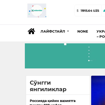
$
11915.64 UZS
ЛАЙФСТАЙЛ
NONE
УКР
– Р
Сўнгги
янгиликлар
Россияда қийин вазиятга