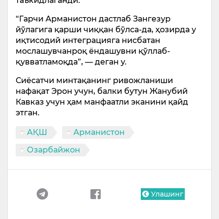
таъкидлаганди.
“Гарчи Арманистон дастлаб Зангезур
йўлагига қарши чиққан бўлса-да, ҳозирда у
иқтисодий интеграцияга нисбатан
мослашувчанроқ ёндашувни қўллаб-
қувватламоқда”, — деган у.
Сиёсатчи минтақанинг ривожланиши
нафақат Эрон учун, балки бутун Жанубий
Кавказ учун ҳам манфаатли эканини қайд
этган.
АҚШ
Арманистон
Озарбайжон
Улашинг