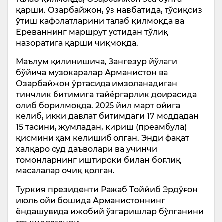
қарши. Озарбайжон, ўз навбатида, тўсиқсиз
ўтиш кафолатларини талаб қилмоқда ва
Ереваннинг маршрут устидан тўлиқ
назоратига қарши чиқмоқда.
Маълум қилинишича, Зангезур йўлаги
бўйича музокаралар Арманистон ва
Озарбайжон ўртасида имзоланадиган
тинчлик битимига тайёргарлик доирасида
олиб борилмоқда. 2025 йил март ойига
келиб, икки давлат битимдаги 17 моддадан
15 тасини, жумладан, кириш (преамбула)
қисмини ҳам келишиб олган. Энди фақат
халқаро суд даъволари ва учинчи
томонларнинг иштироки билан боғлиқ
масалалар очиқ қолган.
Туркия президенти Ражаб Тоййиб Эрдўғон
июль ойи бошида Арманистоннинг
ёндашувида ижобий ўзгаришлар бўлганини