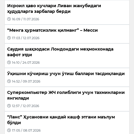
Исроил ҳаво кучлари Ливан жанубидаги
ҳудудларга зарбалар берди
16:09 / 11.07.2026
“Менга ҳурматсизлик қилманг” – Месси
17:03 / 12.07.2026
Саудия шаҳзодаси Лондондаги меҳмонхонада
вафот этди
14:10 / 24.07.2026
Ўқишни кўчириш учун ўтиш баллари тасдиқланди
14:52 / 09.07.2026
Суперкомпьютер ЖЧ ғолиблиги учун тахминларни
янгилади
12:57 / 12.07.2026
“Ланс” Ҳусановни қандай кашф этгани маълум
бўлди
17:05 / 08.07.2026