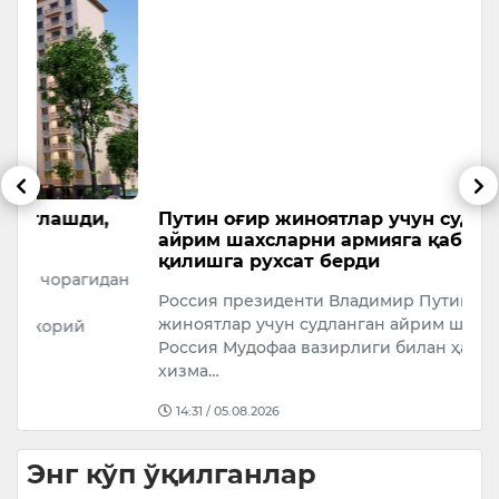
Путин оғир жиноятлар учун судланган
С
айрим шахсларни армияга қабул
Ў
қилишга рухсат берди
ан
Ў
Россия президенти Владимир Путин оғир
о
жиноятлар учун судланган айрим шахсларнинг
Россия Мудофаа вазирлиги билан ҳарбий
хизма…
14:31 / 05.08.2026
Энг кўп ўқилганлар