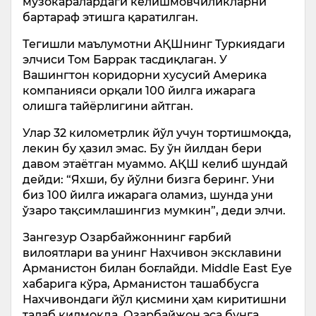
музокаралардаги келишмовчиликларни
бартараф этишга қаратилган.
Тегишли маълумотни АҚШнинг Туркиядаги
элчиси Том Баррак тасдиқлаган. У
Вашингтон коридорни хусусий Америка
компанияси орқали 100 йилга ижарага
олишга тайёрлигини айтган.
Улар 32 километрлик йўл учун тортишмоқда,
лекин бу ҳазил эмас. Бу ўн йилдан бери
давом этаётган муаммо. АҚШ келиб шундай
дейди: “Яхши, бу йўлни бизга беринг. Уни
биз 100 йилга ижарага оламиз, шунда уни
ўзаро тақсимлашингиз мумкин”, деди элчи.
Зангезур Озарбайжоннинг ғарбий
вилоятлари ва унинг Нахчивон эксклавини
Арманистон билан боғлайди. Middle East Eye
хабарига кўра, Арманистон ташаббусга
Нахчивондаги йўл қисмини ҳам киритишни
талаб қилмоқда, Озарбайжон эса бунга