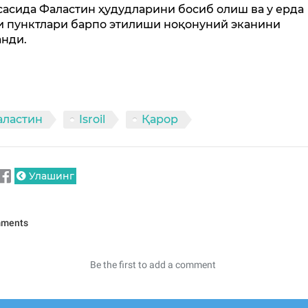
сасида Фаластин ҳудудларини босиб олиш ва у ерда
и пунктлари барпо этилиши ноқонуний эканини
анди.
аластин
Isroil
Қарор
Улашинг