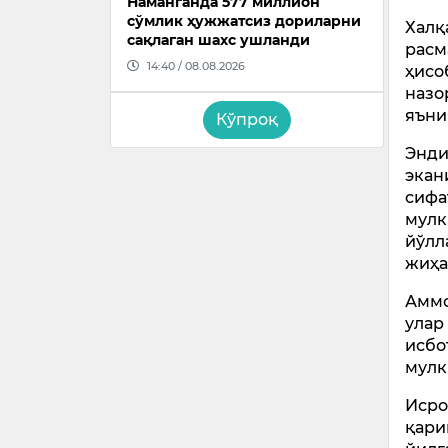
Наманганда 577 миллион
сўмлик ҳужжатсиз дориларни
Халқ
сақлаган шахс ушланди
расм
14:40 / 08.08.2026
ҳисо
назо
яъни
Кўпроқ
Энди
экан
сифа
мулк
йўлл
жиҳа
Аммо
улар
исбо
мулк
Исро
қари