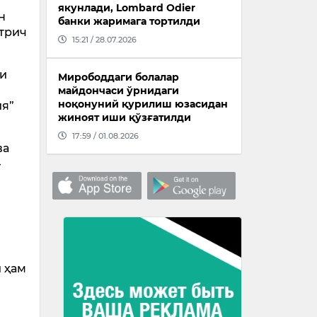
якунлади, Lombard Odier
н
банки жаримага тортилди
отрич
15:21 / 28.07.2026
си
Мирободдаги болалар
майдончаси ўрнидаги
ноқонуний қурилиш юзасидан
ия”
жиноят иши қўзғатилди
17:59 / 01.08.2026
ва
–
и ҳам
н