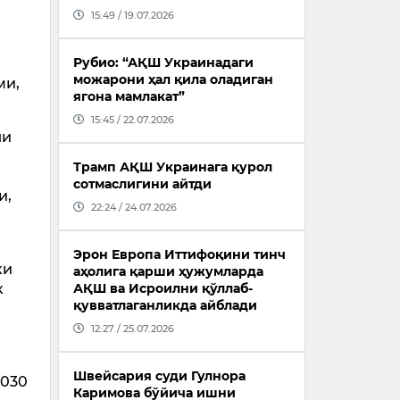
15:49 / 19.07.2026
Рубио: “АҚШ Украинадаги
можарони ҳал қила оладиган
ми,
ягона мамлакат”
15:45 / 22.07.2026
ли
Трамп АҚШ Украинага қурол
сотмаслигини айтди
и,
22:24 / 24.07.2026
Эрон Европа Иттифоқини тинч
ки
аҳолига қарши ҳужумларда
к
АҚШ ва Исроилни қўллаб-
қувватлаганликда айблади
12:27 / 25.07.2026
Швейсария суди Гулнора
2030
Каримова бўйича ишни