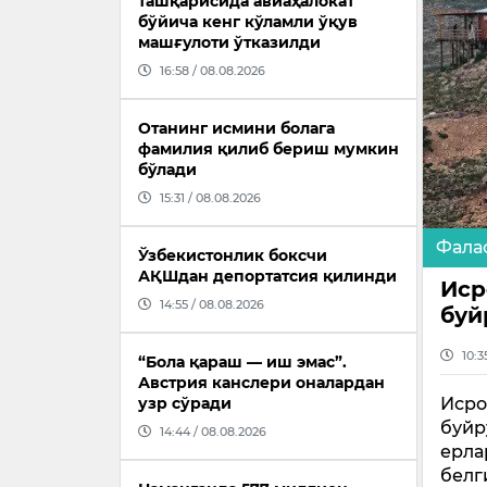
ташқарисида авиаҳалокат
бўйича кенг кўламли ўқув
машғулоти ўтказилди
16:58 / 08.08.2026
Отанинг исмини болага
фамилия қилиб бериш мумкин
бўлади
15:31 / 08.08.2026
Фала
Ўзбекистонлик боксчи
АҚШдан депортатсия қилинди
Иср
14:55 / 08.08.2026
буй
10:3
“Бола қараш — иш эмас”.
Австрия канслери оналардан
узр сўради
Исро
буйр
14:44 / 08.08.2026
ерла
белг