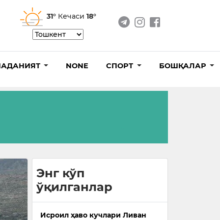
31°
Кечаси
18°
АДАНИЯТ
NONE
СПОРТ
БОШҚАЛАР
Энг кўп
ўқилганлар
Исроил ҳаво кучлари Ливан