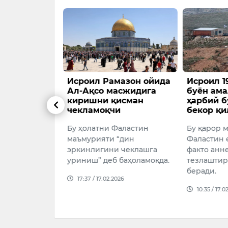
 “Тинчлик
Исроил Рамазон ойида
Исроил 1
азодаги
Ал-Ақсо масжидига
буён ама
жумларини
киришни қисман
ҳарбий 
ерак”, –
чекламоқчи
бекор қи
Бу ҳолатни Фаластин
Бу қарор 
уни Тинчлик
маъмурияти “дин
Фаластин 
кчиларининг
эркинлигини чеклашга
факто анн
аъзо
уриниш” деб баҳоламоқда.
тезлашти
миллиард
беради.
17:37 / 17.02.2026
тиқ маблағ
10:35 / 17.0
тилмоқ…
026