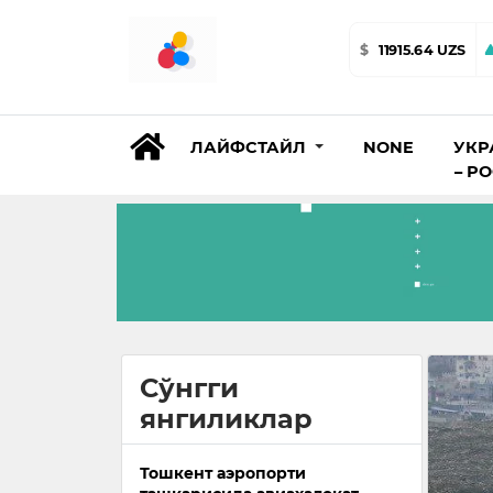
$
11915.64 UZS
ЛАЙФСТАЙЛ
NONE
УКР
– Р
Сўнгги
янгиликлар
Тошкент аэропорти