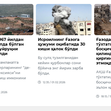
967 йилдан
Исроилнинг Ғазога
Ғазода
лда бўлган
ҳужуми оқибатида 30
тўхта
буйруқни
киши ҳалок бўлди
босқич
лди
қилин
Бу сулҳ тузилганидан
қирғи
мамлакатга
кейин қурбонлар сони
этмоқ
ерларининг “де-
бўйича энг йирик зарба
АҚШ Ға
ексияси”ни
бўлди.
тўхтат
риш имконини
босқич
12:35 / 01.02.2026
эълон қ
2.2026
18:15 / 