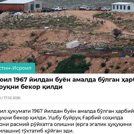
стин-Исроил
оил 1967 йилдан буён амалда бўлган ҳа
руқни бекор қилди
5 / 17.02.2026
ил ҳукумати 1967 йилдан буён амалда бўлган ҳарби
уқни бекор қилди. Ушбу буйруқ Ғарбий соҳилда
рни расмий рўйхатга олишни (ерга эгалик ҳуқуқини
илашни) тўхтатиб қўйган эди.