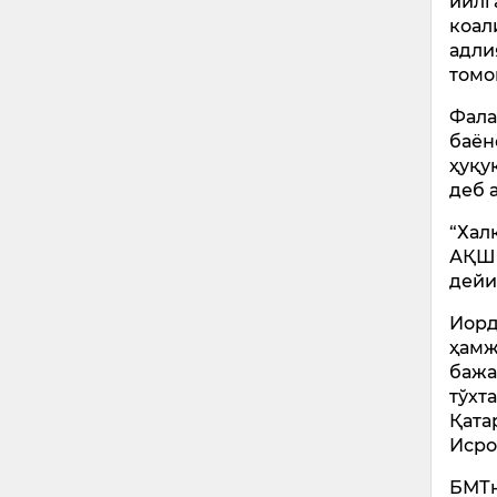
йилг
коал
адли
томо
Фала
баён
ҳуқу
деб 
“Хал
АҚШн
дейи
Иорд
ҳамж
бажа
тўхт
Қата
Исро
БМТн