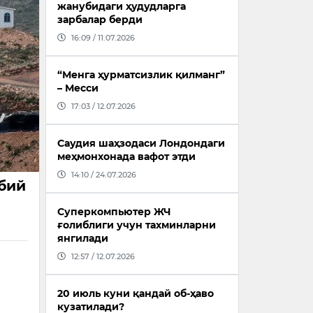
жанубидаги ҳудудларга
зарбалар берди
16:09 / 11.07.2026
“Менга ҳурматсизлик қилманг”
– Месси
17:03 / 12.07.2026
Саудия шаҳзодаси Лондондаги
меҳмонхонада вафот этди
14:10 / 24.07.2026
рбий
Суперкомпьютер ЖЧ
ғолиблиги учун тахминларни
янгилади
12:57 / 12.07.2026
й
20 июль куни қандай об-ҳаво
кузатилади?