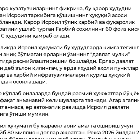
аро кузатувчиларнинг фикрича, бу қарор ҳудудни
ан Исроил таркибига қўшишнинг ҳуқуқий асоси
бланади. Қарор Исроил тўлиқ ҳарбий ва фуқаролик
ратини ушлаб турган Ғарбий соҳилнинг 60 фоиз қис
 C ҳудудини қамраб олади.
ликда Исроил ҳукумати бу ҳудудларда кимга тегиш
и аниқ бўлмаган ерларни ўзининг “давлат мулки”
тида расмийлаштиришни бошлайди. Ерлар давлат
и деб эълон қилингач, у ерда яҳудий аҳоли пунктлар
ар ва ҳарбий инфратузилмаларни қуриш ҳуқуқий
тдан осонлашади.
 кўплаб оилаларда бундай расмий ҳужжатлар йўқ ё
 фақат анъанавий келишувларга таянади. Агар эгали
тланмаса, ер автоматик равишда Исроил давлати
ига ўтиши мумкин.
ил ҳукумати бу жараёнларни амалга ошириш учун
йб 80 миллион доллар ажратган. Режа 2026 йилдан 