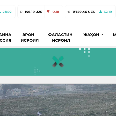
28.92
₽
146.19 UZS
-0.18
€
13749.46 UZS
32.19
АИНА
ЭРОН –
ФАЛАСТИН-
ЖАҲОН
М
ОССИЯ
ИСРОИЛ
ИСРОИЛ