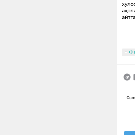
хуло
аҳол
айтг
Ф