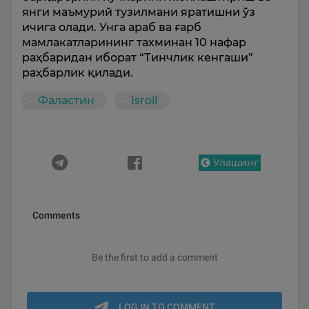
янги маъмурий тузилмани яратишни ўз
ичига олади. Унга араб ва ғарб
мамлакатларининг тахминан 10 нафар
раҳбаридан иборат “Тинчлик кенгаши”
раҳбарлик қилади.
Фаластин
Isroil
Улашинг