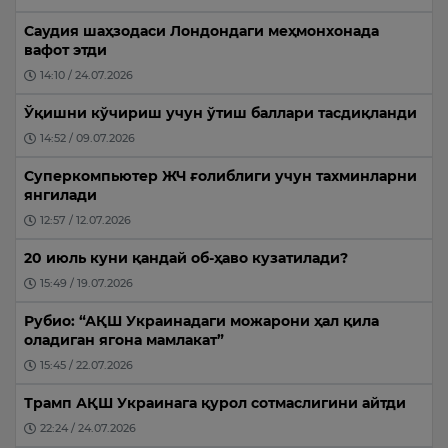
Саудия шаҳзодаси Лондондаги меҳмонхонада
вафот этди
14:10 / 24.07.2026
Ўқишни кўчириш учун ўтиш баллари тасдиқланди
14:52 / 09.07.2026
Суперкомпьютер ЖЧ ғолиблиги учун тахминларни
янгилади
12:57 / 12.07.2026
20 июль куни қандай об-ҳаво кузатилади?
15:49 / 19.07.2026
Рубио: “АҚШ Украинадаги можарони ҳал қила
оладиган ягона мамлакат”
15:45 / 22.07.2026
Трамп АҚШ Украинага қурол сотмаслигини айтди
22:24 / 24.07.2026