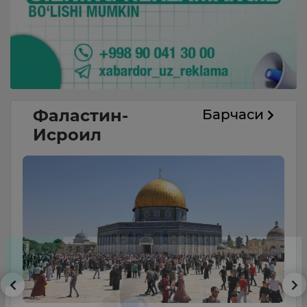
Фаластин-
Барчаси
Исроил