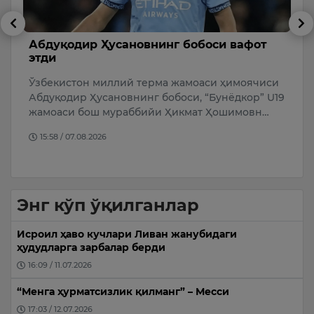
Абдуқодир Ҳусановнинг бобоси вафот
Б
этди
э
м
Ўзбекистон миллий терма жамоаси ҳимоячиси
У
Абдуқодир Ҳусановнинг бобоси, “Бунёдкор” U19
К
а
жамоаси бош мураббийи Ҳикмат Ҳошимовн…
Ж
15:58 / 07.08.2026
Б
Энг кўп ўқилганлар
Исроил ҳаво кучлари Ливан жанубидаги
ҳудудларга зарбалар берди
16:09 / 11.07.2026
“Менга ҳурматсизлик қилманг” – Месси
17:03 / 12.07.2026