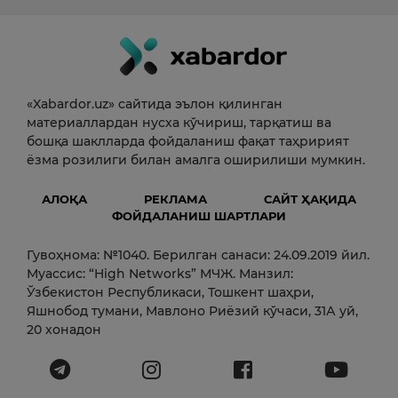
«Xabardor.uz» сайтида эълон қилинган
материаллардан нусха кўчириш, тарқатиш ва
бошқа шаклларда фойдаланиш фақат таҳририят
ёзма розилиги билан амалга оширилиши мумкин.
АЛОҚА
РЕКЛАМА
САЙТ ҲАҚИДА
ФОЙДАЛАНИШ ШАРТЛАРИ
Гувоҳнома: №1040. Берилган санаси: 24.09.2019 йил.
Муассис: “High Networks” МЧЖ. Манзил:
Ўзбекистон Республикаси, Тошкент шаҳри,
Яшнобод тумани, Мавлоно Риёзий кўчаси, 31А уй,
20 хонадон