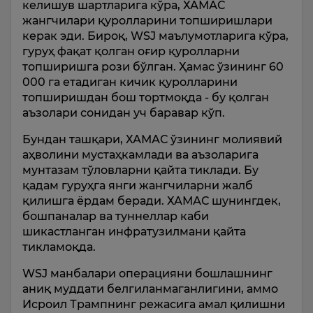
келишув шартларига кўра, ХАМАС
жангчилари қуролларини топширишлари
керак эди. Бироқ, WSJ маълумотларига кўра,
гуруҳ фақат қолган оғир қуролларни
топширишга рози бўлган. Ҳамас ўзининг 60
000 га етадиган кичик қуролларини
топширишдан бош тортмоқда - бу қолган
аъзолари сонидан уч баравар кўп.
Бундан ташқари, ХАМАС ўзининг молиявий
аҳволини мустаҳкамлади ва аъзоларига
мунтазам тўловларни қайта тиклади. Бу
қадам гуруҳга янги жангчиларни жалб
қилишга ёрдам беради. ХАМАС шунингдек,
бошпаналар ва туннеллар каби
шикастланган инфратузилмани қайта
тикламоқда.
WSJ манбалари операцияни бошлашнинг
аниқ муддати белгиланмаганлигини, аммо
Исроил Трампнинг режасига амал қилишни