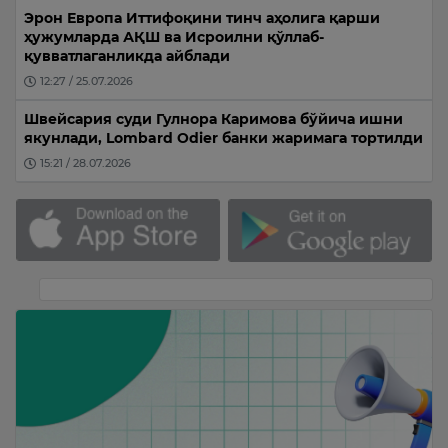
Эрон Европа Иттифоқини тинч аҳолига қарши
ҳужумларда АҚШ ва Исроилни қўллаб-
қувватлаганликда айблади
12:27 / 25.07.2026
Швейсария суди Гулнора Каримова бўйича ишни
якунлади, Lombard Odier банки жаримага тортилди
15:21 / 28.07.2026