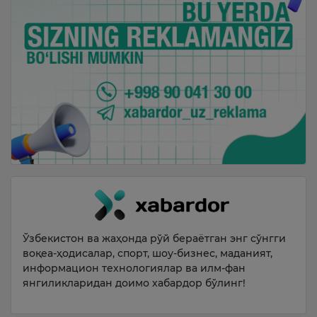
Ўзбекистон ва жаҳонда рўй бераётган энг сўнгги
воқеа-ҳодисалар, спорт, шоу-бизнес, маданият,
информацион технологиялар ва илм-фан
янгиликларидан доимо хабардор бўлинг!