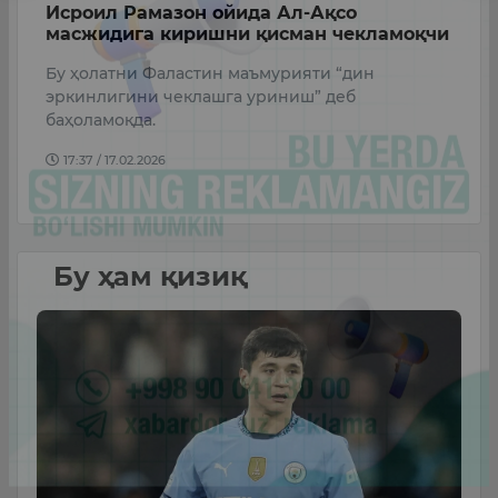
ги
Исроил Рамазон ойида Ал-Ақсо
И
,
масжидига киришни қисман чекламоқчи
ҳ
Бу ҳолатни Фаластин маъмурияти “дин
Б
эркинлигини чеклашга уриниш” деб
ф
5
баҳоламоқда.
б
17:37 / 17.02.2026
Бу ҳам қизиқ