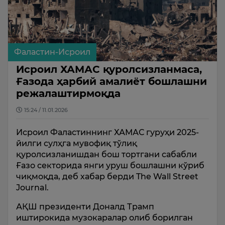
Фаластин-Исроил
Исроил ХАМАС қуролсизланмаса,
Ғазода ҳарбий амалиёт бошлашни
режалаштирмоқда
15:24 / 11.01.2026
Исроил Фаластиннинг ХАМАС гуруҳи 2025-
йилги сулҳга мувофиқ тўлиқ
қуролсизланишдан бош тортгани сабабли
Ғазо секторида янги уруш бошлашни кўриб
чиқмоқда, деб хабар берди The Wall Street
Journal.
АҚШ президенти Доналд Трамп
иштирокида музокаралар олиб борилган