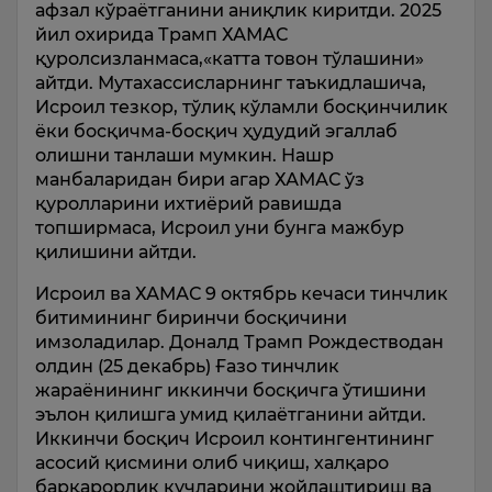
афзал кўраётганини аниқлик киритди. 2025
йил охирида Трамп ХАМАС
қуролсизланмаса,«катта товон тўлашини»
айтди. Мутахассисларнинг таъкидлашича,
Исроил тезкор, тўлиқ кўламли босқинчилик
ёки босқичма-босқич ҳудудий эгаллаб
олишни танлаши мумкин. Нашр
манбаларидан бири агар ХАМАС ўз
қуролларини ихтиёрий равишда
топширмаса, Исроил уни бунга мажбур
қилишини айтди.
Исроил ва ХАМАС 9 октябрь кечаси тинчлик
битимининг биринчи босқичини
имзоладилар. Доналд Трамп Рождестводан
олдин (25 декабрь) Ғазо тинчлик
жараёнининг иккинчи босқичга ўтишини
эълон қилишга умид қилаётганини айтди.
Иккинчи босқич Исроил контингентининг
асосий қисмини олиб чиқиш, халқаро
барқарорлик кучларини жойлаштириш ва