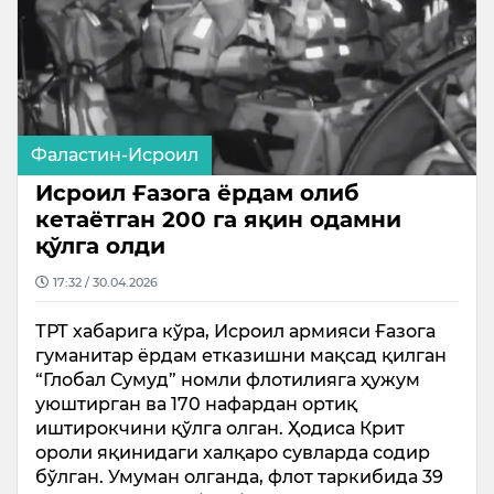
Фаластин-Исроил
Исроил Ғазога ёрдам олиб
кетаётган 200 га яқин одамни
қўлга олди
17:32 / 30.04.2026
ТРТ хабарига кўра, Исроил армияси Ғазога
гуманитар ёрдам етказишни мақсад қилган
“Глобал Сумуд” номли флотилияга ҳужум
уюштирган ва 170 нафардан ортиқ
иштирокчини қўлга олган. Ҳодиса Крит
ороли яқинидаги халқаро сувларда содир
бўлган. Умуман олганда, флот таркибида 39