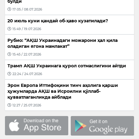
бўлди
17:05 / 08.07.2026
20 июль куни қандай об-ҳаво кузатилади?
15:49 / 19.07.2026
Рубио: “АҚШ Украинадаги можарони ҳал қила
оладиган ягона мамлакат”
15:45 / 22.07.2026
Трамп АҚШ Украинага қурол сотмаслигини айтди
22:24 / 24.07.2026
Эрон Европа Иттифоқини тинч аҳолига қарши
ҳужумларда АҚШ ва Исроилни қўллаб-
қувватлаганликда айблади
12:27 / 25.07.2026