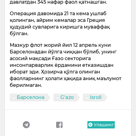
давлатдан 345 нафар фаол қатнашган.
Операция давомида 21 та кема ушлаб
қолинган, айрим кемалар эса Греция
ҳудудий сувларига киришга муваффақ
бўлган.
Мазкур флот жорий йил 12 апрель куни
Барселонадан йўлга чиққан бўлиб, унинг
асосий мақсади Ғазо секторига
инсонпарварлик ёрдамини етказишдан
иборат эди. Ҳозирча қўлга олинган
фаолларнинг ҳолати ҳақида аниқ маълумот
берилмаган.
Барселона
G‘azo
Isroil
Улашинг