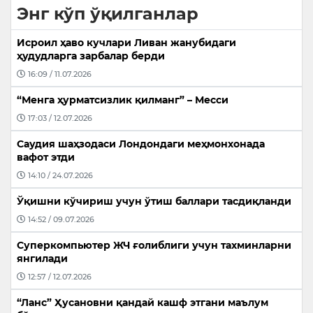
Энг кўп ўқилганлар
Исроил ҳаво кучлари Ливан жанубидаги
ҳудудларга зарбалар берди
16:09 / 11.07.2026
“Менга ҳурматсизлик қилманг” – Месси
17:03 / 12.07.2026
Саудия шаҳзодаси Лондондаги меҳмонхонада
вафот этди
14:10 / 24.07.2026
Ўқишни кўчириш учун ўтиш баллари тасдиқланди
14:52 / 09.07.2026
Суперкомпьютер ЖЧ ғолиблиги учун тахминларни
янгилади
12:57 / 12.07.2026
“Ланс” Ҳусановни қандай кашф этгани маълум