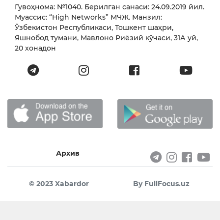
Гувоҳнома: №1040. Берилган санаси: 24.09.2019 йил.
Муассис: “High Networks” МЧЖ. Манзил:
Ўзбекистон Республикаси, Тошкент шаҳри,
Яшнобод тумани, Мавлоно Риёзий кўчаси, 31А уй,
20 хонадон
Архив
© 2023 Xabardor
By FullFocus.uz