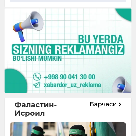
Фаластин-
Барчаси
Исроил