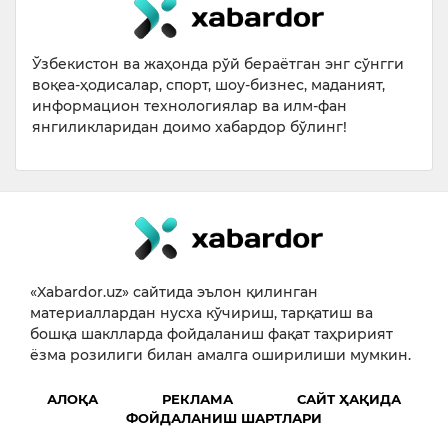
Ўзбекистон ва жаҳонда рўй бераётган энг сўнгги
воқеа-ҳодисалар, спорт, шоу-бизнес, маданият,
информацион технологиялар ва илм-фан
янгиликларидан доимо хабардор бўлинг!
«Xabardor.uz» сайтида эълон қилинган
материаллардан нусха кўчириш, тарқатиш ва
бошқа шаклларда фойдаланиш фақат таҳририят
ёзма розилиги билан амалга оширилиши мумкин.
АЛОҚА
РЕКЛАМА
САЙТ ҲАҚИДА
ФОЙДАЛАНИШ ШАРТЛАРИ