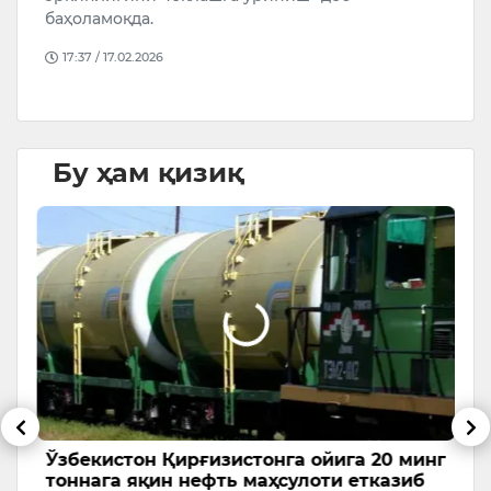
5
баҳоламоқда.
б
17:37 / 17.02.2026
Бу ҳам қизиқ
Ўзбекистон Қирғизистонга ойига 20 минг
Б
тоннага яқин нефть маҳсулоти етказиб
Б