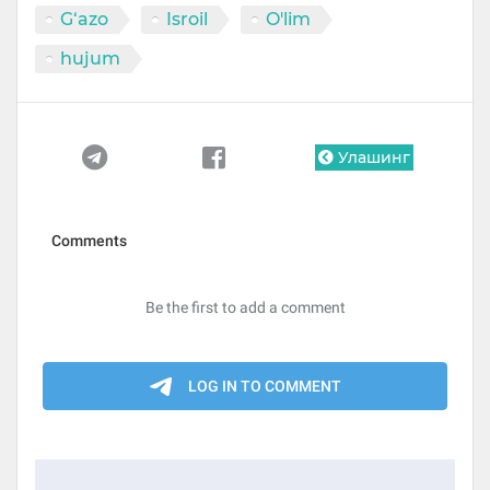
G‘azo
Isroil
O'lim
hujum
Улашинг