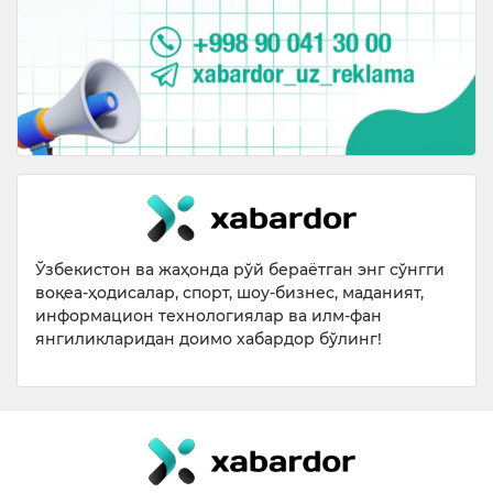
Ўзбекистон ва жаҳонда рўй бераётган энг сўнгги
воқеа-ҳодисалар, спорт, шоу-бизнес, маданият,
информацион технологиялар ва илм-фан
янгиликларидан доимо хабардор бўлинг!