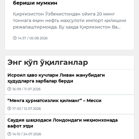
бериши мумкин
и
Қирғизистон Ўзбекистондан ойига 20 минг
Қ
тоннага яқин нефть маҳсулоти импорт қилишни
Б
режалаштирмоқда. Бу ҳақда Қирғизистон Ва…
о
14:37 / 05.08.2026
Энг кўп ўқилганлар
Исроил ҳаво кучлари Ливан жанубидаги
ҳудудларга зарбалар берди
16:09 / 11.07.2026
“Менга ҳурматсизлик қилманг” – Месси
17:03 / 12.07.2026
Саудия шаҳзодаси Лондондаги меҳмонхонада
вафот этди
14:10 / 24.07.2026