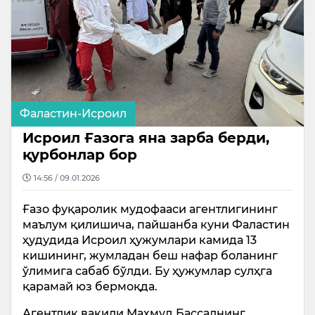
Фаластин-Исроил
Исроил Ғазога яна зарба берди,
қурбонлар бор
14:56 / 09.01.2026
Ғазо фуқаролик мудофааси агентлигининг
маълум қилишича, пайшанба куни Фаластин
ҳудудида Исроил ҳужумлари камида 13
кишининг, жумладан беш нафар боланинг
ўлимига сабаб бўлди. Бу ҳужумлар сулҳга
қарамай юз бермоқда.
Агентлик вакили Маҳмуд Бассалнинг