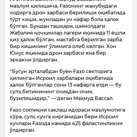
маълум қилишича, Ғазонинг жанубидаги
чодирга дрон зарбаси берилиши оқибатида
тўрт киши, жумладан уч нафар бола ҳалок
бўлган. Бундан ташқари, шимолдаги
Жабалия қочқинлар лагери яқинида 11 ёшли
қиз ҳалок бўлган, мактабга берилган зарба
бир кишининг ўлимига олиб келган. Хон
Юнус яқинида дрон зарбаси яна бир
эркакни ўлдирган.
“Бугун эрталабдан буён Ғазо секторига
қилинган Исроил зарбалари оқибатида
ҳалок бўлганлар сони 13 нафарга етди — бу
сулҳ битимининг очиқдан-очиқ
бузилишидир,” — деган Маҳмуд Бассал.
Ғазо соғлиқни сақлаш идораси маълумотига
кўра, сулҳ кучга кирганидан бери Исроил
кучлари Ғазода камида 425 фаластинликни
ўлдирган.