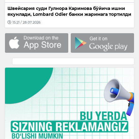
Швейсария суди Гулнора Каримова бўйича ишни
якунлади, Lombard Odier банки жаримага тортилди
15:21 / 28.07.2026