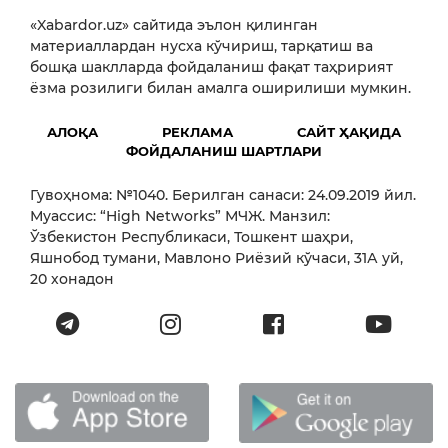
«Xabardor.uz» сайтида эълон қилинган
материаллардан нусха кўчириш, тарқатиш ва
бошқа шаклларда фойдаланиш фақат таҳририят
ёзма розилиги билан амалга оширилиши мумкин.
АЛОҚА
РЕКЛАМА
САЙТ ҲАҚИДА
ФОЙДАЛАНИШ ШАРТЛАРИ
Гувоҳнома: №1040. Берилган санаси: 24.09.2019 йил.
Муассис: “High Networks” МЧЖ. Манзил:
Ўзбекистон Республикаси, Тошкент шаҳри,
Яшнобод тумани, Мавлоно Риёзий кўчаси, 31А уй,
20 хонадон