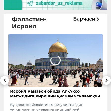
Фаластин-
Барчаси
Исроил
ги
Исроил Рамазон ойида Ал-Ақсо
И
,
масжидига киришни қисман чекламоқчи
ҳ
Бу ҳолатни Фаластин маъмурияти “дин
Б
эркинлигини чеклашга уриниш” деб
ф