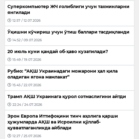
Суперкомпьютер ЖЧ ғолиблиги учун тахминларни
янгилади
12:57 / 12.07.2026
Ўқишни кўчириш учун ўтиш баллари тасдиқланди
14:52 / 09.07.2026
20 июль куни қандай об-ҳаво кузатилади?
15:49 / 19.07.2026
Рубио: “АҚШ Украинадаги можарони ҳал қила
оладиган ягона мамлакат”
15:45 / 22.07.2026
Трамп АҚШ Украинага қурол сотмаслигини айтди
22:24 / 24.07.2026
Эрон Европа Иттифоқини тинч аҳолига қарши
ҳужумларда АҚШ ва Исроилни қўллаб-
қувватлаганликда айблади
12:27 / 25.07.2026