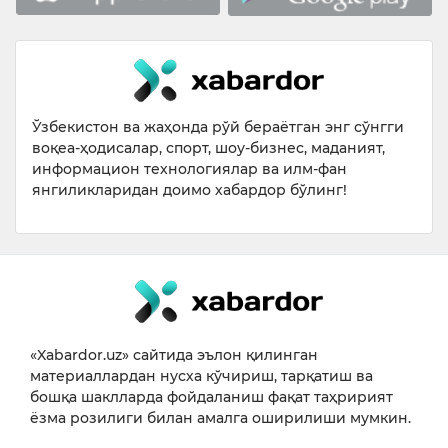
Ўзбекистон ва жаҳонда рўй бераётган энг сўнгги
воқеа-ҳодисалар, спорт, шоу-бизнес, маданият,
информацион технологиялар ва илм-фан
янгиликларидан доимо хабардор бўлинг!
«Xabardor.uz» сайтида эълон қилинган
материаллардан нусха кўчириш, тарқатиш ва
бошқа шаклларда фойдаланиш фақат таҳририят
ёзма розилиги билан амалга оширилиши мумкин.