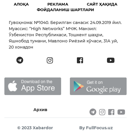
АЛОҚА
РЕКЛАМА
САЙТ ҲАҚИДА
ФОЙДАЛАНИШ ШАРТЛАРИ
Гувоҳнома: №1040. Берилган санаси: 24.09.2019 йил.
Муассис: “High Networks” МЧЖ. Манзил:
Ўзбекистон Республикаси, Тошкент шаҳри,
Яшнобод тумани, Мавлоно Риёзий кўчаси, 31А уй,
20 хонадон
Архив
© 2023 Xabardor
By FullFocus.uz