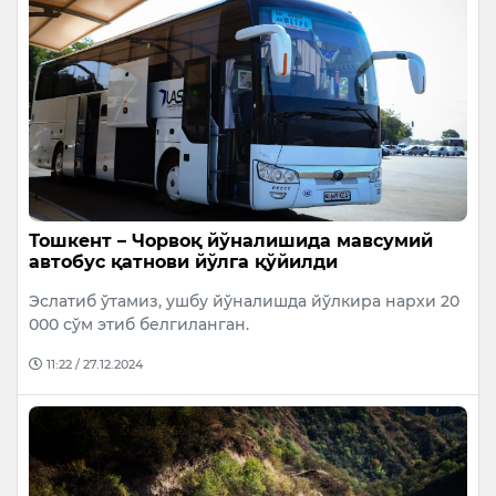
Тошкент – Чорвоқ йўналишида мавсумий
автобус қатнови йўлга қўйилди
Эслатиб ўтамиз, ушбу йўналишда йўлкира нархи 20
000 сўм этиб белгиланган.
11:22 / 27.12.2024