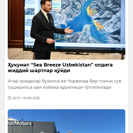
Ҳукумат “Sea Breeze Uzbekistan” олдига
жиддий шартлар қўйди
Агар қоидалар бузилса ва Чорвоққа бир томчи сув
туширилса ҳам лойиҳа қурилиши тўхтатилади
22:01 / 01.08.2025