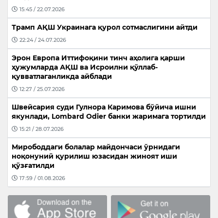
15:45 / 22.07.2026
Трамп АҚШ Украинага қурол сотмаслигини айтди
22:24 / 24.07.2026
Эрон Европа Иттифоқини тинч аҳолига қарши
ҳужумларда АҚШ ва Исроилни қўллаб-
қувватлаганликда айблади
12:27 / 25.07.2026
Швейсария суди Гулнора Каримова бўйича ишни
якунлади, Lombard Odier банки жаримага тортилди
15:21 / 28.07.2026
Мирободдаги болалар майдончаси ўрнидаги
ноқонуний қурилиш юзасидан жиноят иши
қўзғатилди
17:59 / 01.08.2026