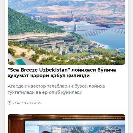
“Sea Breeze Uzbekistan” лойиҳаси бўйича
ҳукумат қарори қабул қилинди
Агарда инвестор талабларни бузса, лойиҳа
тўхтатилади ва ер олиб қўйилади
22:47 / 03.08.2025