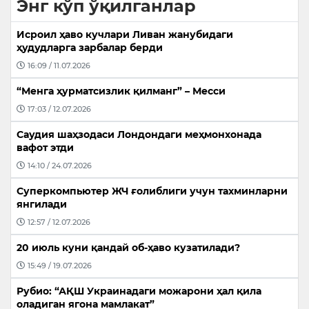
Энг кўп ўқилганлар
Исроил ҳаво кучлари Ливан жанубидаги
ҳудудларга зарбалар берди
16:09 / 11.07.2026
“Менга ҳурматсизлик қилманг” – Месси
17:03 / 12.07.2026
Саудия шаҳзодаси Лондондаги меҳмонхонада
вафот этди
14:10 / 24.07.2026
Суперкомпьютер ЖЧ ғолиблиги учун тахминларни
янгилади
12:57 / 12.07.2026
20 июль куни қандай об-ҳаво кузатилади?
15:49 / 19.07.2026
Рубио: “АҚШ Украинадаги можарони ҳал қила
оладиган ягона мамлакат”