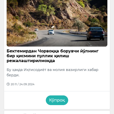
Бектемирдан Чорвоққа борувчи йўлнинг
бир қисмини пуллик қилиш
режалаштирилмоқда
Бу ҳақда Иқтисодиёт ва молия вазирлиги хабар
берди.
20:11 / 24.09.2024
Кўпроқ