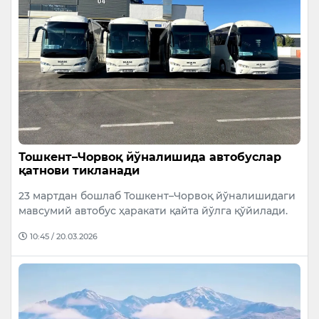
Тошкент–Чорвоқ йўналишида автобуслар
қатнови тикланади
23 мартдан бошлаб Тошкент–Чорвоқ йўналишидаги
мавсумий автобус ҳаракати қайта йўлга қўйилади.
10:45 / 20.03.2026