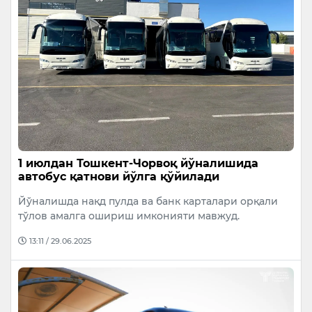
1 июлдан Тошкент-Чорвоқ йўналишида
автобус қатнови йўлга қўйилади
Йўналишда нақд пулда ва банк карталари орқали
тўлов амалга ошириш имконияти мавжуд.
13:11 / 29.06.2025