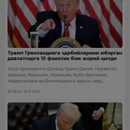
Трамп Гренландияга ҳарбийларини юборган
давлатларга 10 фоизлик бож жорий қилди
АҚШ президенти Доналд Трамп Дания, Норвегия,
Швеция, Франция, Германия, Буюк Британия,
Нидерландия ва Финляндияга қарши савд…
08:34 / 18.01.2026