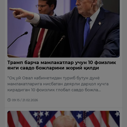
Трамп барча мамлакатлар учун 10 фоизлик
янги савдо божларини жорий қилди
“Оқ уй Овал кабинетидан туриб бутун дунё
мамлакатларига нисбатан деярли дарҳол кучга
кирадиган 10 фоизлик глобал савдо божла…
09:15 / 21.02.2026