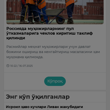
Россияда муҳожирларнинг пул
ўтказмаларига чеклов киритиш таклиф
қилинди
Расмийлар меҳнат муҳожирлари учун давлат
божини ошириш ва кенгайтириш масаласини ҳам
муҳокама қилмоқда.
10:22 / 16.07.2025
Кўпроқ
Энг кўп ўқилганлар
Исроил ҳаво кучлари Ливан жанубидаги