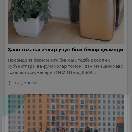
Ҳаво тозалагичлар учун бож бекор қилинди
Президент фармонига биноан, тадбиркорлик
субъектлари ва фуқаролар томонидан маиший ҳаво
тозалаш ускуналари (ТИФ ТН код 8509 …
10:26 / 25.11.2025