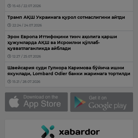
15:45 / 22.07.2026
Трамп АҚШ Украинага қурол сотмаслигини айтди
22:24 / 24.07.2026
Эрон Европа Иттифоқини тинч аҳолига қарши
ҳужумларда АҚШ ва Исроилни қўллаб-
қувватлаганликда айблади
12:27 / 25.07.2026
Швейсария суди Гулнора Каримова бўйича ишни
якунлади, Lombard Odier банки жаримага тортилди
15:21 / 28.07.2026