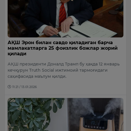
АҚШ Эрон билан савдо қиладиган барча
мамлакатларга 25 фоизлик божлар жорий
қилади
АҚШ президенти Доналд Трамп бу ҳақда 12 январь
кечқурун Truth Social ижтимоий тармоғидаги
саҳифасида маълум қилди.
11:21 / 13.01.2026