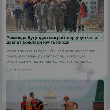
Россияда бугундан мигрантлар учун янги
давлат божлари кучга кирди
Россияда 1 сентябрдан бошлаб қўшимча давлат
божи, жумладан, рўйхатга олиш, миграция
рўйхатидан ўтиш ва ишлашга рухсат олиш б…
11:33 / 01.09.2025