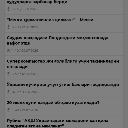
ҳудудларга зарбалар берди
16:09 / 11.07.2026
“Менга ҳурматсизлик қилманг” – Месси
17:03 / 12.07.2026
Саудия шаҳзодаси Лондондаги меҳмонхонада
вафот этди
14:10 / 24.07.2026
Суперкомпьютер ЖЧ ғолиблиги учун тахминларни
янгилади
12:57 / 12.07.2026
Ўқишни кўчириш учун ўтиш баллари тасдиқланди
14:52 / 09.07.2026
20 июль куни қандай об-ҳаво кузатилади?
15:49 / 19.07.2026
Рубио: “АҚШ Украинадаги можарони ҳал қила
оладиган ягона мамлакат”