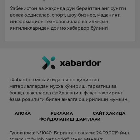
Ўзбекистон ва жаҳонда рўй бераётган энг сўнгги
воқеа-ҳодисалар, спорт, шоу-бизнес, маданият,
информацион технологиялар ва илм-фан
янгиликларидан доимо хабардор бўлинг!
«Xabardor.uz» сайтида эълон қилинган
материаллардан нусха кўчириш, тарқатиш ва
бошқа шаклларда фойдаланиш фақат таҳририят
ёзма розилиги билан амалга оширилиши мумкин.
АЛОҚА
РЕКЛАМА
САЙТ ҲАҚИДА
ФОЙДАЛАНИШ ШАРТЛАРИ
Гувоҳнома: №1040. Берилган санаси: 24.09.2019 йил.
Муассис: “High Networks” МЧЖ. Манзил: