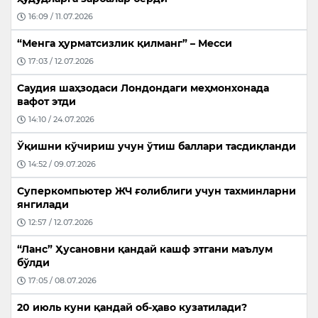
16:09 / 11.07.2026
“Менга ҳурматсизлик қилманг” – Месси
17:03 / 12.07.2026
Саудия шаҳзодаси Лондондаги меҳмонхонада
вафот этди
14:10 / 24.07.2026
Ўқишни кўчириш учун ўтиш баллари тасдиқланди
14:52 / 09.07.2026
Суперкомпьютер ЖЧ ғолиблиги учун тахминларни
янгилади
12:57 / 12.07.2026
“Ланс” Ҳусановни қандай кашф этгани маълум
бўлди
17:05 / 08.07.2026
20 июль куни қандай об-ҳаво кузатилади?