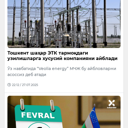
Тошкент шаҳар ЭТК тармоқдаги
узилишларга хусусий компанияни айблади
Ўз навбатида “Veolia energy” МЧЖ бу айбловларни
асоссиз деб атади
22:12 / 27.07.2025