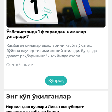
Ўзбекистонда 1 февралдан нималар
ўзгаради?
Камбағал оилалар аъзоларини касбга ўқитиш
бўйича ваучер тизими жорий этилади. Бу ҳақда
давлат раҳбарининг “2025 йилда аҳоли …
09:58 / 01.02.2025
Кўпроқ
Энг кўп ўқилганлар
Исроил ҳаво кучлари Ливан жанубидаги
ҳудудларга зарбалар берди