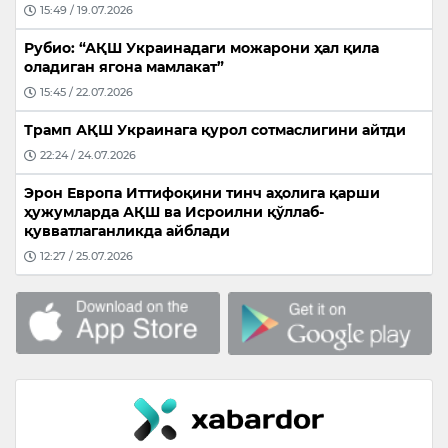
15:49 / 19.07.2026
Рубио: “АҚШ Украинадаги можарони ҳал қила
оладиган ягона мамлакат”
15:45 / 22.07.2026
Трамп АҚШ Украинага қурол сотмаслигини айтди
22:24 / 24.07.2026
Эрон Европа Иттифоқини тинч аҳолига қарши
ҳужумларда АҚШ ва Исроилни қўллаб-
қувватлаганликда айблади
12:27 / 25.07.2026