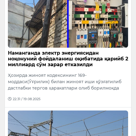
Наманганда электр энергиясидан
ноқонуний фойдаланиш оқибатида қарийб 2
миллиард сўм зарар етказилди
Ҳозирда жиноят кодексининг 169-
моддаси(Ўғрилик) билан жиноят иши қўзғатилиб
дастлабки тергов ҳаракатлари олиб борилмоқда
22:31 / 19.08.2025