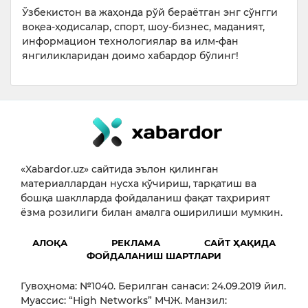
Ўзбекистон ва жаҳонда рўй бераётган энг сўнгги
воқеа-ҳодисалар, спорт, шоу-бизнес, маданият,
информацион технологиялар ва илм-фан
янгиликларидан доимо хабардор бўлинг!
«Xabardor.uz» сайтида эълон қилинган
материаллардан нусха кўчириш, тарқатиш ва
бошқа шаклларда фойдаланиш фақат таҳририят
ёзма розилиги билан амалга оширилиши мумкин.
АЛОҚА
РЕКЛАМА
САЙТ ҲАҚИДА
ФОЙДАЛАНИШ ШАРТЛАРИ
Гувоҳнома: №1040. Берилган санаси: 24.09.2019 йил.
Муассис: “High Networks” МЧЖ. Манзил: