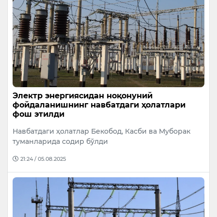
Электр энергиясидан ноқонуний
фойдаланишнинг навбатдаги ҳолатлари
фош этилди
Навбатдаги ҳолатлар Бекобод, Касби ва Муборак
туманларида содир бўлди
21:24 / 05.08.2025