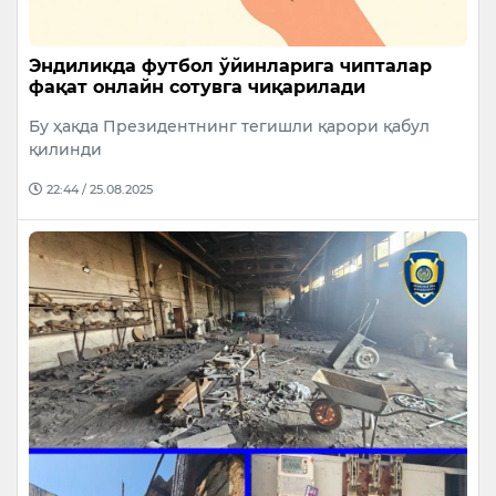
Эндиликда футбол ўйинларига чипталар
фақат онлайн сотувга чиқарилади
Бу ҳақда Президентнинг тегишли қарори қабул
қилинди
22:44 / 25.08.2025