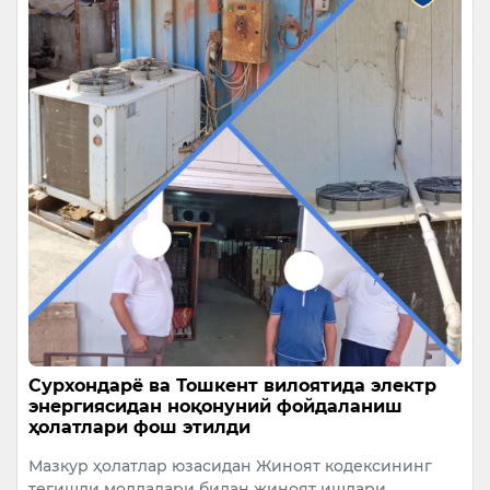
Сурхондарё ва Тошкент вилоятида электр
энергиясидан ноқонуний фойдаланиш
ҳолатлари фош этилди
Мазкур ҳолатлар юзасидан Жиноят кодексининг
тегишли моддалари билан жиноят ишлари