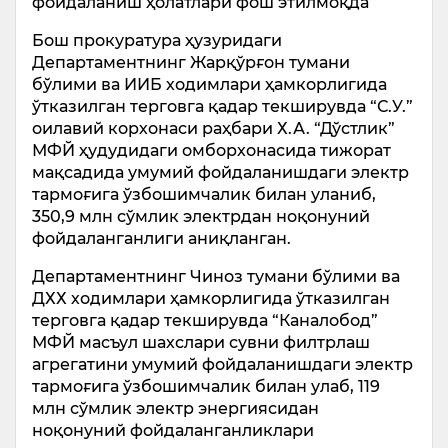
фойдаланиш ҳолатлари фош этилмоқда
Бош прокуратура ҳузуридаги
Департаментнинг Жарқўрғон тумани
бўлими ва ИИБ ходимлари ҳамкорлигида
ўтказилган терговга қадар текширувда “С.У.”
оилавий корхонаси раҳбари Х.А. “Дўстлик”
МФЙ ҳудудидаги омборхонасида тижорат
мақсадида умумий фойдаланишдаги электр
тармоғига ўзбошимчалик билан уланиб,
350,9 млн сўмлик электрдан ноқонуний
фойдаланганлиги аниқланган.
Департаментнинг Чиноз тумани бўлими ва
ДХХ ходимлари ҳамкорлигида ўтказилган
терговга қадар текширувда “Каналобод”
МФЙ масъул шахслари сувни филтрлаш
агрегатини умумий фойдаланишдаги электр
тармоғига ўзбошимчалик билан улаб, 119
млн сўмлик электр энергиясидан
ноқонуний фойдаланганликлари