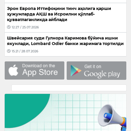
Эрон Европа Иттифоқини тинч аҳолига қарши
ҳужумларда АҚШ ва Исроилни қўллаб-
қувватлаганликда айблади
12:27 / 25.07.2026
Швейсария суди Гулнора Каримова бўйича ишни
якунлади, Lombard Odier банки жаримага тортилди
15:21 / 28.07.2026