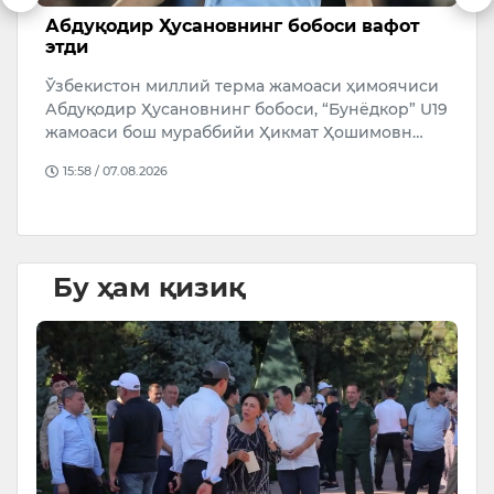
Абдуқодир Ҳусановнинг бобоси вафот
Қ
этди
о
Ўзбекистон миллий терма жамоаси ҳимоячиси
Т
Абдуқодир Ҳусановнинг бобоси, “Бунёдкор” U19
Ў
n
жамоаси бош мураббийи Ҳикмат Ҳошимовн…
А
15:58 / 07.08.2026
Бу ҳам қизиқ