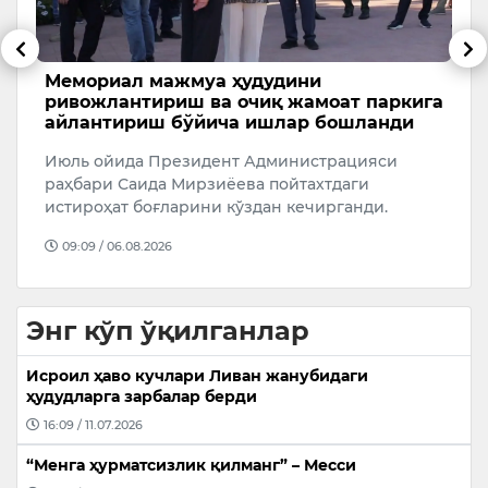
Мемориал мажмуа ҳудудини
1
ривожлантириш ва очиқ жамоат паркига
с
айлантириш бўйича ишлар бошланди
Я
Июль ойида Президент Администрацияси
қ
раҳбари Саида Мирзиёева пойтахтдаги
“
истироҳат боғларини кўздан кечирганди.
09:09 / 06.08.2026
Энг кўп ўқилганлар
Исроил ҳаво кучлари Ливан жанубидаги
ҳудудларга зарбалар берди
16:09 / 11.07.2026
“Менга ҳурматсизлик қилманг” – Месси