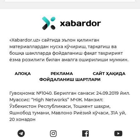
«Xabardor.uz» сайтида эълон қилинган
материаллардан нусха кўчириш, тарқатиш ва
бошқа шаклларда фойдаланиш фақат таҳририят
ёзма розилиги билан амалга оширилиши мумкин.
АЛОҚА
РЕКЛАМА
САЙТ ҲАҚИДА
ФОЙДАЛАНИШ ШАРТЛАРИ
Гувоҳнома: №1040. Берилган санаси: 24.09.2019 йил.
Муассис: “High Networks” МЧЖ. Манзил:
Ўзбекистон Республикаси, Тошкент шаҳри,
Яшнобод тумани, Мавлоно Риёзий кўчаси, 31А уй,
20 хонадон