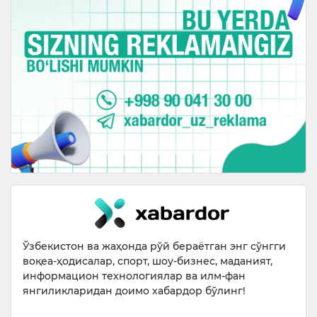
Ўзбекистон ва жаҳонда рўй бераётган энг сўнгги
воқеа-ҳодисалар, спорт, шоу-бизнес, маданият,
информацион технологиялар ва илм-фан
янгиликларидан доимо хабардор бўлинг!