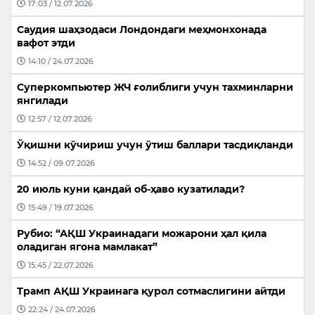
17:03 / 12.07.2026
Саудия шаҳзодаси Лондондаги меҳмонхонада
вафот этди
14:10 / 24.07.2026
Суперкомпьютер ЖЧ ғолиблиги учун тахминларни
янгилади
12:57 / 12.07.2026
Ўқишни кўчириш учун ўтиш баллари тасдиқланди
14:52 / 09.07.2026
20 июль куни қандай об-ҳаво кузатилади?
15:49 / 19.07.2026
Рубио: “АҚШ Украинадаги можарони ҳал қила
оладиган ягона мамлакат”
15:45 / 22.07.2026
Трамп АҚШ Украинага қурол сотмаслигини айтди
22:24 / 24.07.2026