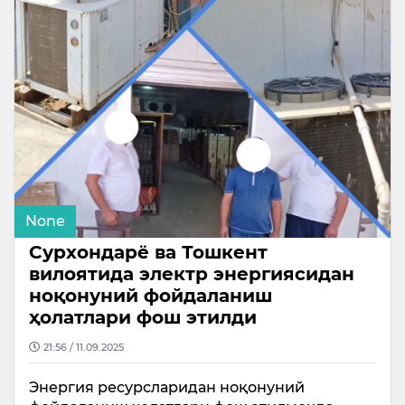
None
Сурхондарё ва Тошкент
вилоятида электр энергиясидан
ноқонуний фойдаланиш
ҳолатлари фош этилди
21:56 / 11.09.2025
Энергия ресурсларидан ноқонуний