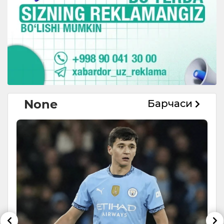
None
Барчаси