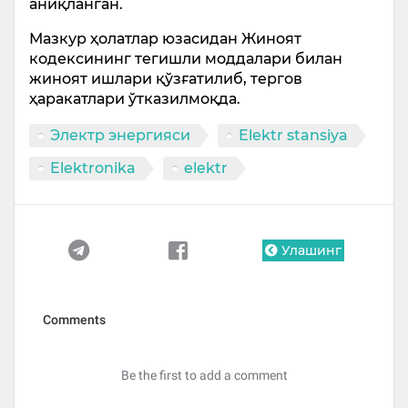
аниқланган.
Мазкур ҳолатлар юзасидан Жиноят
кодексининг тегишли моддалари билан
жиноят ишлари қўзғатилиб, тергов
ҳаракатлари ўтказилмоқда.
Электр энергияси
Elektr stansiya
Elektronika
elektr
Улашинг