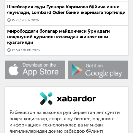
Швейсария суди Гулнора Каримова бўйича ишни
якунлади, Lombard Odier банки жаримага тортилди
15:21 / 28.07.2026
Мирободдаги болалар майдончаси ўрнидаги
ноқонуний қурилиш юзасидан жиноят иши
қўзғатилди
17:59 / 01.08.2026
Ўзбекистон ва жаҳонда рўй бераётган энг сўнгги
воқеа-ҳодисалар, спорт, шоу-бизнес, маданият,
информацион технологиялар ва илм-фан
янгиликларидан доимо хабардор бўлинг!