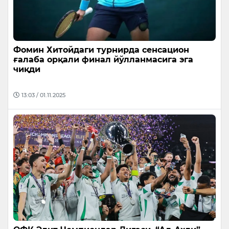
Фомин Хитойдаги турнирда сенсацион
ғалаба орқали финал йўлланмасига эга
чиқди
13:03 / 01.11.2025