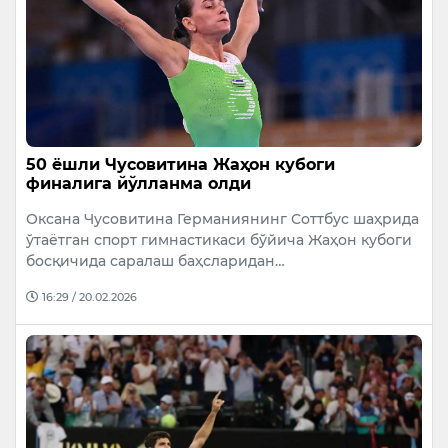
50 ёшли Чусовитина Жаҳон кубоги
финалига йўлланма олди
Оксана Чусовитина Германиянинг Cоттбус шаҳрида
ўтаётган спорт гимнастикаси бўйича Жаҳон кубоги
босқичида саралаш баҳсларидан…
16:29 / 20.02.2026