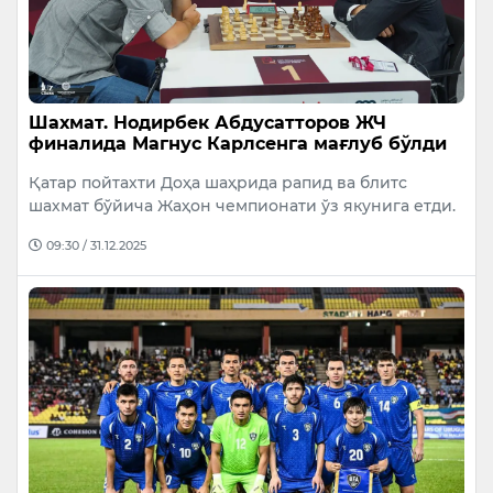
Шахмат. Нодирбек Абдусатторов ЖЧ
финалида Магнус Карлсенга мағлуб бўлди
Қатар пойтахти Доҳа шаҳрида рапид ва блитс
шахмат бўйича Жаҳон чемпионати ўз якунига етди.
09:30 / 31.12.2025