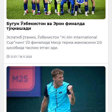
Бугун Ўзбекистон ва Эрон финалда
тўқнашади
Эслатиб ўтамиз, Ўзбекистон “Аl Ain International
Cup”нинг 1/2 финалида Миср терма жамоасини 2:0
ҳисобида таслим этган эди.
12:37 / 18.11.2025