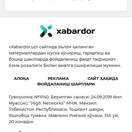
«Xabardor.uz» сайтида эълон қилинган
материаллардан нусха кўчириш, тарқатиш ва
бошқа шаклларда фойдаланиш фақат таҳририят
ёзма розилиги билан амалга оширилиши мумкин.
АЛОҚА
РЕКЛАМА
САЙТ ҲАҚИДА
ФОЙДАЛАНИШ ШАРТЛАРИ
Гувоҳнома: №1040. Берилган санаси: 24.09.2019 йил.
Муассис: “High Networks” МЧЖ. Манзил:
Ўзбекистон Республикаси, Тошкент шаҳри,
Яшнобод тумани, Мавлоно Риёзий кўчаси, 31А уй,
20 хонадон