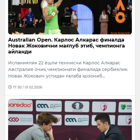
Australian Open. Карлос Алкарас финалда
Новак Жоковични мағлуб этиб, чемпионга
айланди
Испаниялик 22 ёшли теннисчи Карлос Алкарас
Австралия очиқ чемпионати финалида сербиялик
Новак Жокович устидан ғалаба қозониб…
17:30 / 01.02.2026