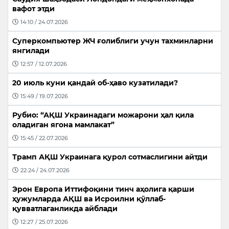
вафот этди
14:10 / 24.07.2026
Суперкомпьютер ЖЧ ғолиблиги учун тахминларни
янгилади
12:57 / 12.07.2026
20 июль куни қандай об-ҳаво кузатилади?
15:49 / 19.07.2026
Рубио: “АҚШ Украинадаги можарони ҳал қила
оладиган ягона мамлакат”
15:45 / 22.07.2026
Трамп АҚШ Украинага қурол сотмаслигини айтди
22:24 / 24.07.2026
Эрон Европа Иттифоқини тинч аҳолига қарши
ҳужумларда АҚШ ва Исроилни қўллаб-
қувватлаганликда айблади
12:27 / 25.07.2026