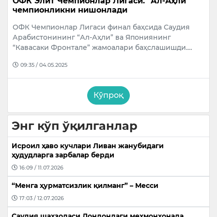
ОФК Элит Чемпионлар Лигаси. “Ал-Аҳли”
чемпионликни нишонлади
ОФК Чемпионлар Лигаси финал баҳсида Саудия
Арабистонининг “Ал-Аҳли” ва Япониянинг
“Кавасаки Фронтале” жамоалари баҳслашишди.…
09:35 / 04.05.2025
Кўпроқ
Энг кўп ўқилганлар
Исроил ҳаво кучлари Ливан жанубидаги
ҳудудларга зарбалар берди
16:09 / 11.07.2026
“Менга ҳурматсизлик қилманг” – Месси
17:03 / 12.07.2026
Саудия шаҳзодаси Лондондаги меҳмонхонада