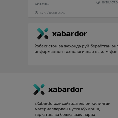
16:30 / 07.08.2026
15:16 / 06.
026
Ўзбекистон ва жаҳонда рўй бераётган энг 
информацион технологиялар ва илм-фан 
«Xabardor.uz» сайтида эълон қилинган
материаллардан нусха кўчириш,
тарқатиш ва бошқа шаклларда