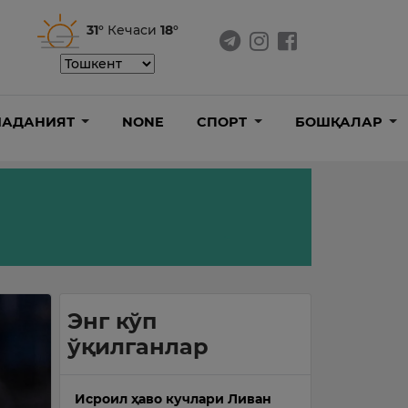
31°
Кечаси
18°
АДАНИЯТ
NONE
СПОРТ
БОШҚАЛАР
Энг кўп
ўқилганлар
Исроил ҳаво кучлари Ливан