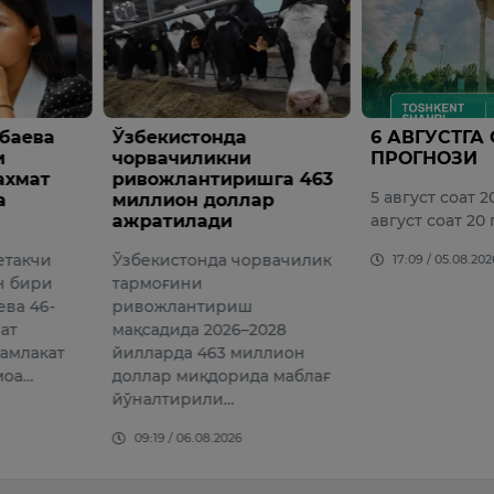
онда
6 АВГУСТГА ОБ-ҲАВО
Вазир
ликни
ПРОГНОЗИ
ҳузур
нтиришга 463
агентл
5 август соат 20 дан 6
 доллар
сўмдан
ади
август соат 20 гача
торож
этилди
нда чорвачилик
17:09 / 05.08.2026
и
16:02 /
тириш
 2026–2028
463 миллион
қдорида маблағ
или…
08.2026