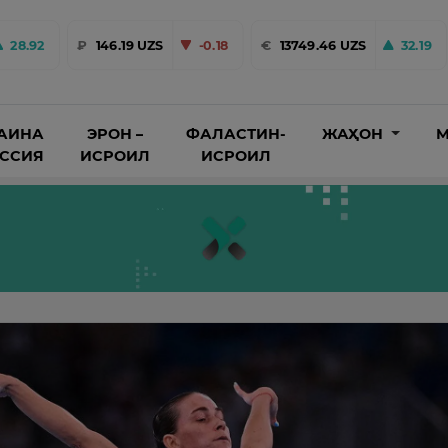
28.92
₽
146.19 UZS
-0.18
€
13749.46 UZS
32.19
АИНА
ЭРОН –
ФАЛАСТИН-
ЖАҲОН
М
ОССИЯ
ИСРОИЛ
ИСРОИЛ