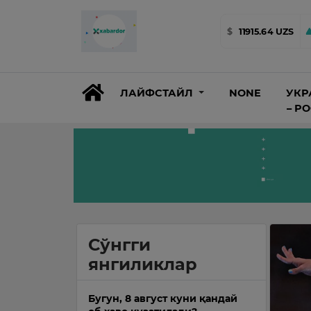
$
11915.64 UZS
ЛАЙФСТАЙЛ
NONE
УКР
– Р
Сўнгги
янгиликлар
Бугун, 8 август куни қандай