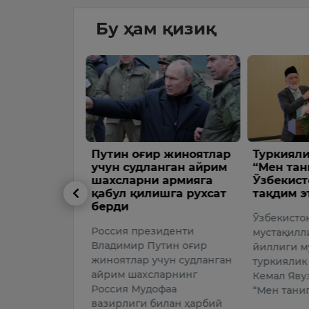
Бу ҳам қизиқ
 жиноятлар
Туркиялик олимнинг
Бибисора
нган айрим
“Мен таниган
Самарқа
 армияга
Ўзбекистон” китоби
Бутунжа
шга рухсат
тақдим этилди
олимпиа
иштирок
Ўзбекистон
иденти
Қозоғисто
мустақиллигининг 35
тин оғир
шахматчил
йиллиги муносабати билан
ун судланган
Бибисора 
туркиялик таниқли олим
арнинг
Бутунжаҳо
Кемал Явуз Атаманнинг
фаа
олимпиада
“Мен таниган Ўзбекистон…
илан ҳарбий
аёллар те