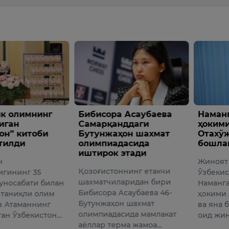
 Асаубаева
Наманган шаҳри собиқ
Трамп
нддаги
ҳокими Анвар
милли
ҳон шахмат
Отахўжаев устидан суд
ноқон
дасида
бошланди
муҳож
 этади
кириш
Жиноят ишлари бўйича
олдим
ннинг етакчи
Ўзбекистон туман судида
АҚШ Пр
аридан бири
Наманган шаҳри собиқ
Трамп Л
Асаубаева 46-
ҳокими Анвар Отахўжаев
бўлиб ў
н шахмат
ва яна беш нафар шахсга
мамлак
сида мамлакат
оид жиноят …
муҳожи
рма жамоа…