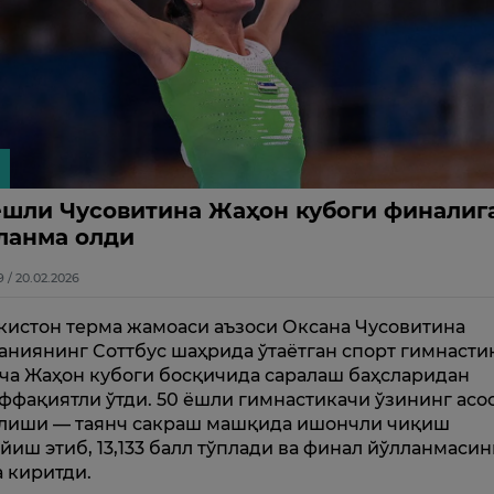
ёшли Чусовитина Жаҳон кубоги финалиг
ланма олди
9 / 20.02.2026
кистон терма жамоаси аъзоси Оксана Чусовитина
аниянинг Cоттбус шаҳрида ўтаётган спорт гимнасти
ча Жаҳон кубоги босқичида саралаш баҳсларидан
ффақиятли ўтди. 50 ёшли гимнастикачи ўзининг асо
лиши — таянч сакраш машқида ишончли чиқиш
йиш этиб, 13,133 балл тўплади ва финал йўлланмаси
а киритди.