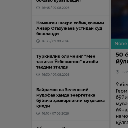
об-ҳаво кузатилади?
16:45 / 07.08.2026
Наманган шаҳри собиқ ҳокими
Анвар Отахўжаев устидан суд
бошланди
16:35 / 07.08.2026
None
50 
Туркиялик олимнинг “Мен
йўл
таниган Ўзбекистон” китоби
тақдим этилди
16:2
16:30 / 07.08.2026
Ўзбе
Байрамов ва Зеленский
Герм
мудофаа ҳамда энергетика
бўйи
бўйича ҳамкорликни муҳокама
мува
қилди
йўна
16:10 / 07.08.2026
намо
қўлг