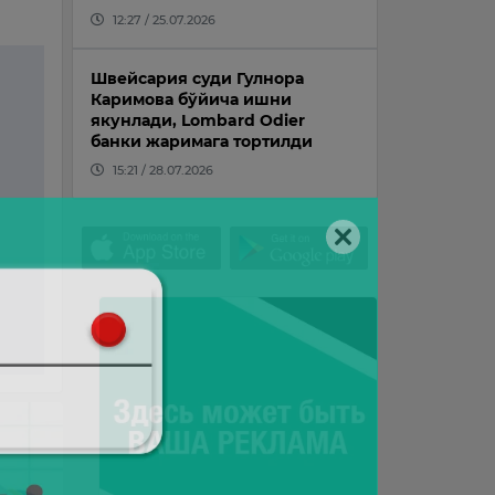
12:27 / 25.07.2026
Швейсария суди Гулнора
Каримова бўйича ишни
якунлади, Lombard Odier
банки жаримага тортилди
15:21 / 28.07.2026