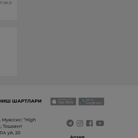
лганини маъл…
йўналтирили…
 07.08.2026
09:19 / 06.08.2026
НИШ ШАРТЛАРИ
. Муассис: “High
, Тошкент
1А уй, 20
Архив