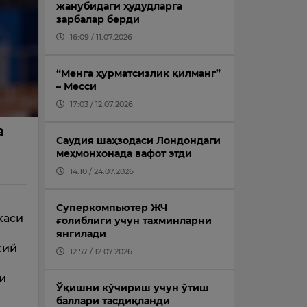
жанубидаги ҳудудларга
зарбалар берди
16:09 / 11.07.2026
“Менга ҳурматсизлик қилманг”
– Месси
17:03 / 12.07.2026
а
Саудия шаҳзодаси Лондондаги
меҳмонхонада вафот этди
14:10 / 24.07.2026
Суперкомпьютер ЖЧ
каси
ғолиблиги учун тахминларни
янгилади
сий
12:57 / 12.07.2026
ни
Ўқишни кўчириш учун ўтиш
баллари тасдиқланди