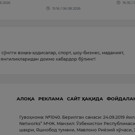
16:35 / 07.08.2026
тўхтати
08.2026
09:24 /
сўнгги воқеа-ҳодисалар, спорт, шоу-бизнес, маданият,
янгиликларидан доимо хабардор бўлинг!
АЛОҚА
РЕКЛАМА
САЙТ ҲАҚИДА
ФОЙДАЛА
Гувоҳнома: №1040. Берилган санаси: 24.09.2019 йил
Networks” МЧЖ. Манзил: Ўзбекистон Республикаси
шаҳри, Яшнобод тумани, Мавлоно Риёзий кўчаси, 3