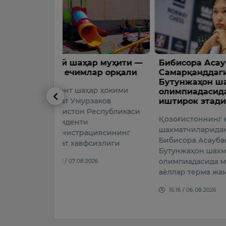
р муҳити —
Бибисора Асаубаева
Ўзбекист
ар орқали
Самарқанддаги
чорвачи
Бутунжаҳон шахмат
ривожла
ар ҳокими
олимпиадасида
миллион
заков
иштирок этади
ажратил
Республикаси
Қозоғистоннинг етакчи
Ўзбекисто
шахматчиларидан бири
тармоғин
циясининг
Бибисора Асаубаева 46-
ривожлан
сизлиги
Бутунжаҳон шахмат
мақсадида
олимпиадасида мамлакат
йилларда 
026
аёллар терма жамоа…
доллар ми
йўналтир
15:16 / 06.08.2026
09:19 / 06.