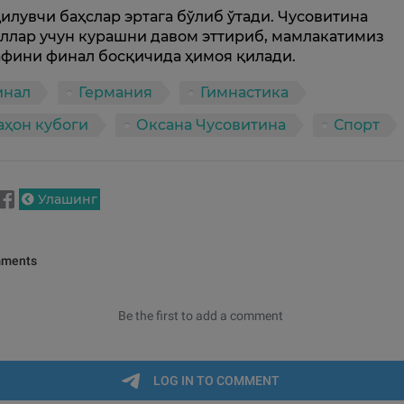
қилувчи баҳслар эртага бўлиб ўтади. Чусовитина
ллар учун курашни давом эттириб, мамлакатимиз
фини финал босқичида ҳимоя қилади.
инал
Германия
Гимнастика
ҳон кубоги
Оксана Чусовитина
Спорт
Улашинг