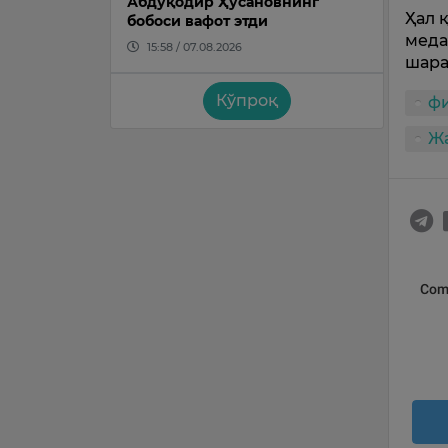
Абдуқодир Ҳусановнинг
Ҳал 
бобоси вафот этди
меда
15:58 / 07.08.2026
шара
Кўпроқ
ф
Жа