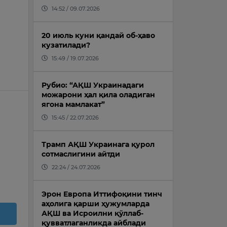
14:52 / 09.07.2026
20 июль куни қандай об-ҳаво
кузатилади?
15:49 / 19.07.2026
Рубио: “АҚШ Украинадаги
можарони ҳал қила оладиган
ягона мамлакат”
15:45 / 22.07.2026
Трамп АҚШ Украинага қурол
сотмаслигини айтди
22:24 / 24.07.2026
Эрон Европа Иттифоқини тинч
аҳолига қарши ҳужумларда
АҚШ ва Исроилни қўллаб-
қувватлаганликда айблади