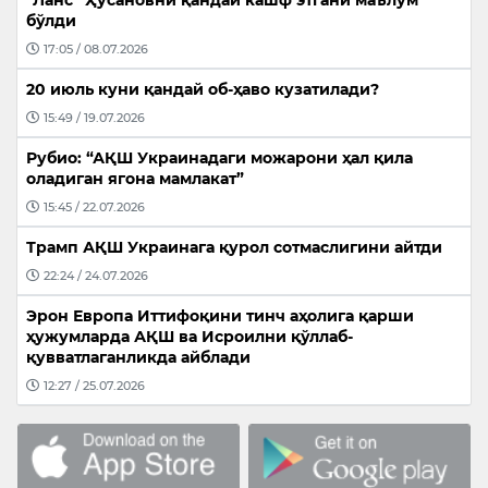
“Ланс” Ҳусановни қандай кашф этгани маълум
бўлди
17:05 / 08.07.2026
20 июль куни қандай об-ҳаво кузатилади?
15:49 / 19.07.2026
Рубио: “АҚШ Украинадаги можарони ҳал қила
оладиган ягона мамлакат”
15:45 / 22.07.2026
Трамп АҚШ Украинага қурол сотмаслигини айтди
22:24 / 24.07.2026
Эрон Европа Иттифоқини тинч аҳолига қарши
ҳужумларда АҚШ ва Исроилни қўллаб-
қувватлаганликда айблади
12:27 / 25.07.2026