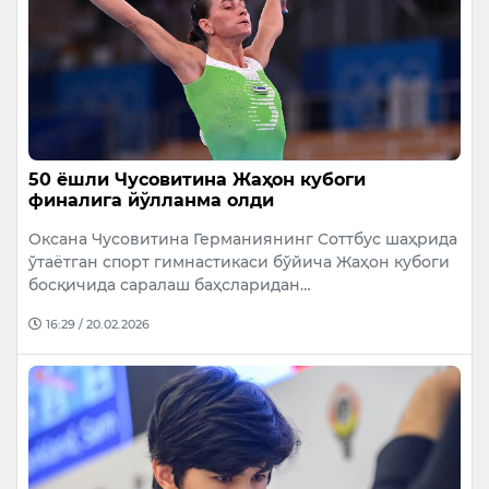
50 ёшли Чусовитина Жаҳон кубоги
финалига йўлланма олди
Оксана Чусовитина Германиянинг Cоттбус шаҳрида
ўтаётган спорт гимнастикаси бўйича Жаҳон кубоги
босқичида саралаш баҳсларидан…
16:29 / 20.02.2026