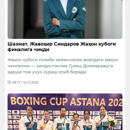
Шахмат. Жавоҳир Синдаров Жаҳон кубоги
финалига чиқди
Жаҳон кубоги ғолиби кейинчалик амалдаги жаҳон
чемпиони — ҳиндистонлик Гукеш Доммаражуга
қарши тож учун кураш олиб боради.
08:17 / 24.11.2025