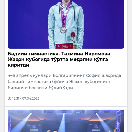
Бадиий гимнастика. Тахмина Икромова
Жаҳон кубогида тўртта медални қўлга
киритди
4–6 апрель кунлари Болгариянинг София шаҳрида
бадиий гимнастика бўйича Жаҳон кубогининг
биринчи босқичи бўлиб ўтди.
15:31 / 07.04.2025