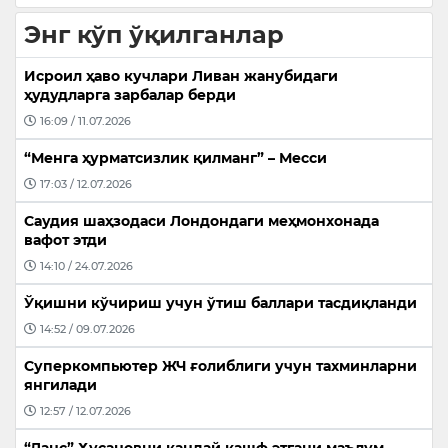
Энг кўп ўқилганлар
Исроил ҳаво кучлари Ливан жанубидаги
ҳудудларга зарбалар берди
16:09 / 11.07.2026
“Менга ҳурматсизлик қилманг” – Месси
17:03 / 12.07.2026
Саудия шаҳзодаси Лондондаги меҳмонхонада
вафот этди
14:10 / 24.07.2026
Ўқишни кўчириш учун ўтиш баллари тасдиқланди
14:52 / 09.07.2026
Суперкомпьютер ЖЧ ғолиблиги учун тахминларни
янгилади
12:57 / 12.07.2026