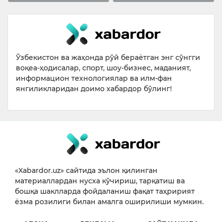
Ўзбекистон ва жаҳонда рўй бераётган энг сўнгги
воқеа-ҳодисалар, спорт, шоу-бизнес, маданият,
информацион технологиялар ва илм-фан
янгиликларидан доимо хабардор бўлинг!
«Xabardor.uz» сайтида эълон қилинган
материаллардан нусха кўчириш, тарқатиш ва
бошқа шаклларда фойдаланиш фақат таҳририят
ёзма розилиги билан амалга оширилиши мумкин.