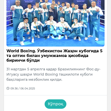
World Boxing. Ўзбекистон Жаҳон кубогида 5
та олтин билан умумжамоа ҳисобида
биринчи бўлди
31 мартдан 5 апрелга қадар Бразилиянинг Фос-ду-
Игуасу шаҳри World Boxing ташкилоти кубоги
баҳсларига мезбонлик қилди.
09:36 / 06.04.2025
Кўпроқ