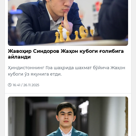
Жавоҳир Синдоров Жаҳон кубоги ғолибига
айланди
Ҳиндистоннинг Гоа шаҳрида шахмат бўйича Жаҳон
кубоги ўз якунига етди.
16:41 / 26.11.2025