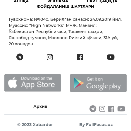
АЛОҚА
РЕКЛАМА
САЙТ ҲАҚИДА
ФОЙДАЛАНИШ ШАРТЛАРИ
Гувоҳнома: №1040. Берилган санаси: 24.09.2019 йил.
Муассис: “High Networks” МЧЖ. Манзил:
Ўзбекистон Республикаси, Тошкент шаҳри,
Яшнобод тумани, Мавлоно Риёзий кўчаси, 31А уй,
20 хонадон
Архив
© 2023 Xabardor
By FullFocus.uz