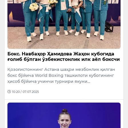
Бокс. Навбаҳор Ҳамидова Жаҳон кубогида
ғолиб бўлган ўзбекистонлик илк аёл боксчи
Қозоғистоннинг Астана шаҳри мезбонлик қилган
бокс бўйича World Boxing ташкилоти кубогининг
ҳисоб бўйича учинчи турнири якуни…
10:20 / 07.07.2025