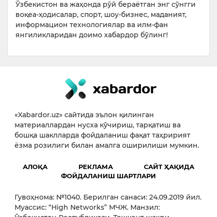
Ўзбекистон ва жаҳонда рўй бераётган энг сўнгги
воқеа-ҳодисалар, спорт, шоу-бизнес, маданият,
информацион технологиялар ва илм-фан
янгиликларидан доимо хабардор бўлинг!
«Xabardor.uz» сайтида эълон қилинган
материаллардан нусха кўчириш, тарқатиш ва
бошқа шаклларда фойдаланиш фақат таҳририят
ёзма розилиги билан амалга оширилиши мумкин.
АЛОҚА
РЕКЛАМА
САЙТ ҲАҚИДА
ФОЙДАЛАНИШ ШАРТЛАРИ
Гувоҳнома: №1040. Берилган санаси: 24.09.2019 йил.
Муассис: “High Networks” МЧЖ. Манзил: