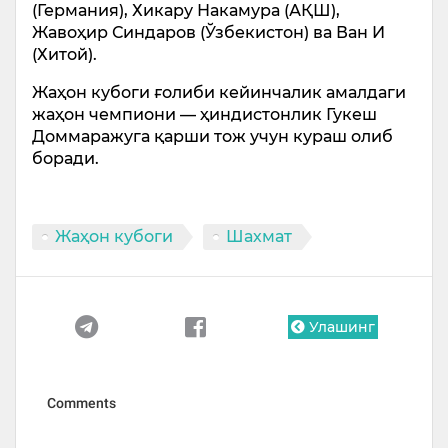
(Германия), Хикару Накамура (АҚШ),
Жавоҳир Синдаров (Ўзбекистон) ва Ван И
(Хитой).
Жаҳон кубоги ғолиби кейинчалик амалдаги
жаҳон чемпиони — ҳиндистонлик Гукеш
Доммаражуга қарши тож учун кураш олиб
боради.
Жаҳон кубоги
Шахмат
Улашинг