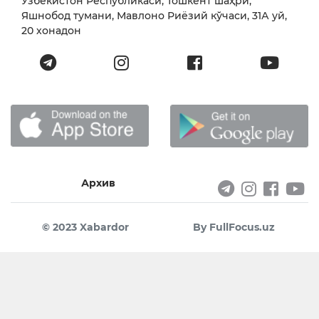
Ўзбекистон Республикаси, Тошкент шаҳри,
Яшнобод тумани, Мавлоно Риёзий кўчаси, 31А уй,
20 хонадон
Архив
© 2023 Xabardor
By FullFocus.uz