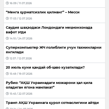
16:09 / 11.07.2026
“Менга ҳурматсизлик қилманг” – Месси
17:03 / 12.07.2026
Саудия шаҳзодаси Лондондаги меҳмонхонада
вафот этди
14:10 / 24.07.2026
Суперкомпьютер ЖЧ ғолиблиги учун тахминларни
янгилади
12:57 / 12.07.2026
20 июль куни қандай об-ҳаво кузатилади?
15:49 / 19.07.2026
Рубио: “АҚШ Украинадаги можарони ҳал қила
оладиган ягона мамлакат”
15:45 / 22.07.2026
Трамп АҚШ Украинага қурол сотмаслигини айтди
22:24 / 24.07.2026