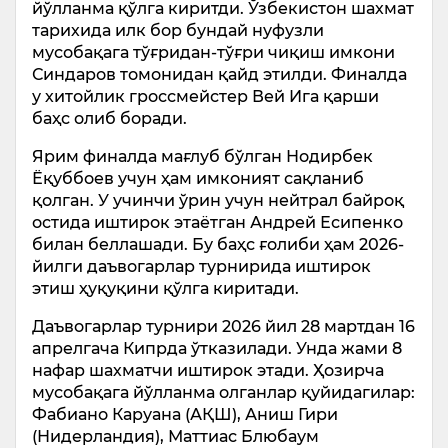
йўлланма қўлга киритди. Ўзбекистон шахмат
тарихида илк бор бундай нуфузли
мусобақага тўғридан-тўғри чиқиш имкони
Синдаров томонидан қайд этилди. Финалда
у хитойлик гроссмейстер Вей Ига қарши
баҳс олиб боради.
Ярим финалда мағлуб бўлган Нодирбек
Ёқуббоев учун ҳам имконият сақланиб
қолган. У учинчи ўрин учун нейтрал байроқ
остида иштирок этаётган Андрей Есипенко
билан беллашади. Бу баҳс ғолиби ҳам 2026-
йилги даъвогарлар турнирида иштирок
этиш ҳуқуқини қўлга киритади.
Даъвогарлар турнири 2026 йил 28 мартдан 16
апрелгача Кипрда ўтказилади. Унда жами 8
нафар шахматчи иштирок этади. Ҳозирча
мусобақага йўлланма олганлар қуйидагилар:
Фабиано Каруана (АҚШ), Аниш Гири
(Нидерландия), Маттиас Блюбаум