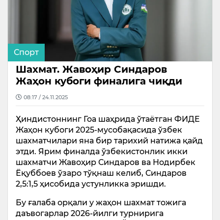
Спорт
Шахмат. Жавоҳир Синдаров
Жаҳон кубоги финалига чиқди
08:17 / 24.11.2025
Ҳиндистоннинг Гоа шаҳрида ўтаётган ФИДЕ
Жаҳон кубоги 2025-мусобақасида ўзбек
шахматчилари яна бир тарихий натижа қайд
этди. Ярим финалда ўзбекистонлик икки
шахматчи Жавоҳир Синдаров ва Нодирбек
Ёқуббоев ўзаро тўқнаш келиб, Синдаров
2,5:1,5 ҳисобида устунликка эришди.
Бу ғалаба орқали у жаҳон шахмат тожига
даъвогарлар 2026-йилги турнирига