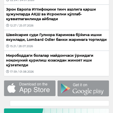
Эрон Европа Иттифоқини тинч аҳолига қарши
ҳужумларда АҚШ ва Исроилни қўллаб-
қувватлаганликда айблади
12:27 / 25.07.2026
Швейсария суди Гулнора Каримова бўйича ишни
якунлади, Lombard Odier банки жаримага тортилди
15:21 / 28.07.2026
Мирободдаги болалар майдончаси ўрнидаги
ноқонуний қурилиш юзасидан жиноят иши
қўзғатилди
17:59 / 01.08.2026