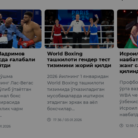
Мадримов
World Boxing
Исрои
сда ғалабали
ташкилоти гендер тест
навбат
йтди
тизимини жорий қилди
жанг 
қилин
Қўшма
2026 йилнинг 1 январидан
Профбо
инг Лас-Вегас
World Boxing ташкилоти
ўрта ва
ўлиб ўтаётган
тизимида ўтказиладиган
WBA че
нал бокс
мусобақаларда иштирок
ўзбекис
оирасида
этадиган эркак ва аёл
Исроил
нлик чарм
боксчилар…
навбатд
…
17:36 / 03.01.2026
12:59 / 
01.2026