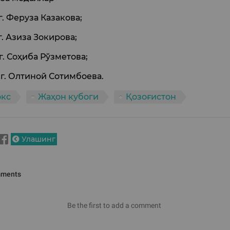
г. Феруза Казакова;
г. Азиза Зокирова;
кг. Соҳиба Рўзметова;
кг. Олтиной Сотимбоева.
окс
Жаҳон кубоги
Қозоғистон
Улашинг