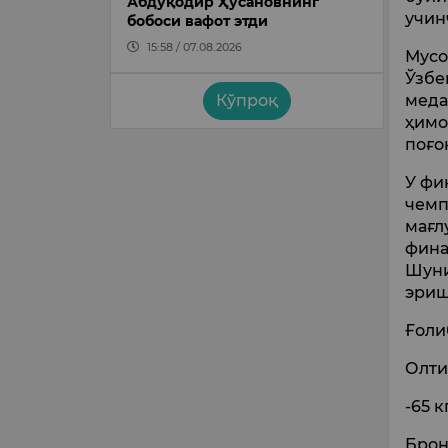
Абдуқодир Ҳусановнинг
учин
бобоси вафот этди
15:58 / 07.08.2026
Мусо
Ўзбе
меда
Кўпроқ
ҳимо
поғо
У фи
чемп
мағл
фина
Шуни
эриш
Ғоли
Олти
-65 
Брон