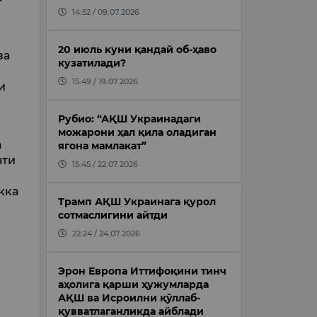
14:52 / 09.07.2026
20 июль куни қандай об-ҳаво
за
кузатилади?
15:49 / 19.07.2026
и
Рубио: “АҚШ Украинадаги
можарони ҳал қила оладиган
а
ягона мамлакат”
ати
15:45 / 22.07.2026
кка
Трамп АҚШ Украинага қурол
сотмаслигини айтди
22:24 / 24.07.2026
Эрон Европа Иттифоқини тинч
аҳолига қарши ҳужумларда
АҚШ ва Исроилни қўллаб-
қувватлаганликда айблади