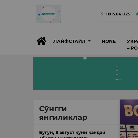
$
11915.64 UZS
ЛАЙФСТАЙЛ
NONE
УКР
– Р
Сўнгги
янгиликлар
Бугун, 8 август куни қандай