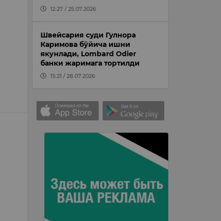
12:27 / 25.07.2026
Швейсария суди Гулнора
Каримова бўйича ишни
якунлади, Lombard Odier
банки жаримага тортилди
15:21 / 28.07.2026