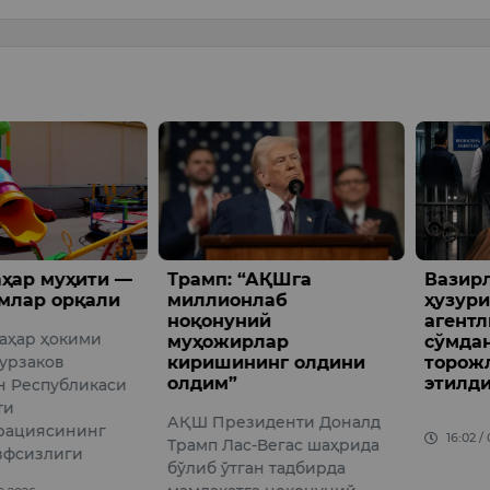
ҳар муҳити —
Трамп: “АҚШга
Вазир
млар орқали
миллионлаб
ҳузур
ноқонуний
агентл
аҳар ҳокими
муҳожирлар
сўмдан
урзаков
киришининг олдини
торож
олдим”
этилди
н Республикаси
ти
АҚШ Президенти Доналд
рациясининг
16:02 /
Трамп Лас-Вегас шаҳрида
вфсизлиги
бўлиб ўтган тадбирда