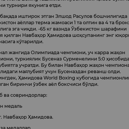
чи турнири якунига етди.
бақада иштирок этган Элшод Расулов бошчилигида
кистон аёллар терма жамоаси 1 та олтин ва 4 та брон
лига эга чиқди. -65 кг вазнда Ўзбекистон шарафини
я қилган Навбаҳор Ҳамидова шоҳсупанинг энг юқор
насига кўтарилди.
нал жангида Олимпиада чемпиони, уч карра жаҳон
иони, туркиялик Бусеназ Сурменелини 5:0 ҳисобид
убиятга учратди. Бу билан Навбаҳор жаҳон чемпион
лидаги мағлубият учун Бусеназдан реванш олди.
нгдек, Ҳамидова World Boxing кубогида чемпионли
ган биринчи ўзбек аёл боксчиси бўлди.
б ва совриндорлар:
н медаль
кг. Навбаҳор Ҳамидова.
за медаллар