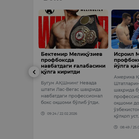
я – Марио
Бектемир Мелиқўзиев
Исроил 
нги тўлиқ
профбоксда
профбок
навбатдаги ғалабасини
йўлга қа
қўлга киритди
-Вегас
Америка 
Бугун АҚШнинг Невада
-
Штатларин
штати Лас-Вегас шаҳрида
”да ўтказилган
шаҳрида б
навбатдаги профессионал
л бокс
профессио
бокс оқшоми бўлиб ўтди.
ига етди.
оқшоми д
ўзбекисто
09:24 / 22.02.2026
26
қўлқоп уст
08:49 / 25.