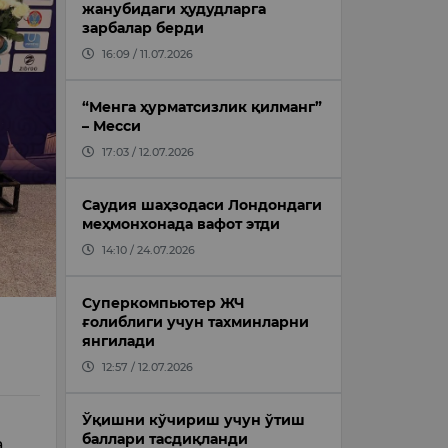
жанубидаги ҳудудларга
зарбалар берди
16:09 / 11.07.2026
“Менга ҳурматсизлик қилманг”
– Месси
17:03 / 12.07.2026
Саудия шаҳзодаси Лондондаги
меҳмонхонада вафот этди
14:10 / 24.07.2026
Суперкомпьютер ЖЧ
ғолиблиги учун тахминларни
янгилади
12:57 / 12.07.2026
Ўқишни кўчириш учун ўтиш
баллари тасдиқланди
а