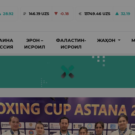
28.92
₽
146.19 UZS
-0.18
€
13749.46 UZS
32.19
АИНА
ЭРОН –
ФАЛАСТИН-
ЖАҲОН
М
ОССИЯ
ИСРОИЛ
ИСРОИЛ