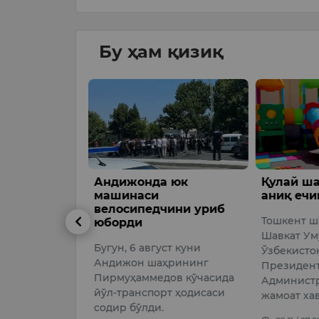
Бу ҳам қизиқ
А ОБ-ҲАВО
Андижонда юк
Қулай ша
машинаси
аниқ ечи
велосипедчини уриб
20 дан 6
Тошкент ш
юборди
0 гача
Шавкат Ум
Бугун, 6 август куни
Ўзбекисто
026
Андижон шаҳрининг
Президен
Пирмуҳаммедов кўчасида
Админист
йўл-транспорт ҳодисаси
жамоат ха
содир бўлди.