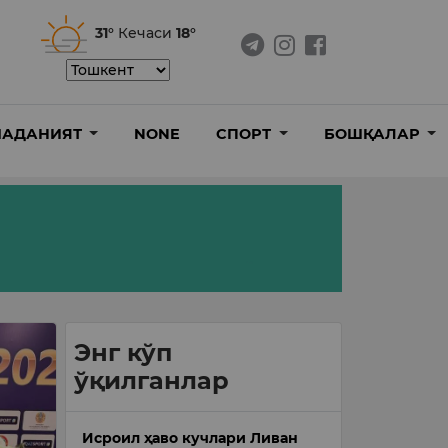
31°
Кечаси
18°
АДАНИЯТ
NONE
СПОРТ
БОШҚАЛАР
Энг кўп
ўқилганлар
Исроил ҳаво кучлари Ливан