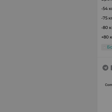
-54 к
-75 к
-80 
+80 
Б