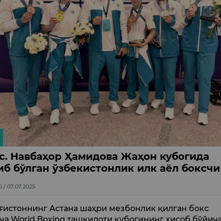
с. Навбаҳор Ҳамидова Жаҳон кубогида
иб бўлган ўзбекистонлик илк аёл боксчи
0 / 07.07.2025
ғистоннинг Астана шаҳри мезбонлик қилган бокс
ча World Boxing ташкилоти кубогининг ҳисоб бўйич