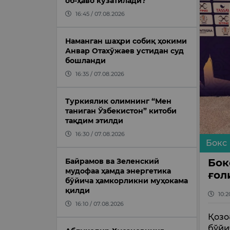
об-ҳаво кузатилади?
16:45 / 07.08.2026
Наманган шаҳри собиқ ҳокими
Анвар Отахўжаев устидан суд
бошланди
16:35 / 07.08.2026
Туркиялик олимнинг “Мен
таниган Ўзбекистон” китоби
тақдим этилди
16:30 / 07.08.2026
Бокс
Бок
Байрамов ва Зеленский
мудофаа ҳамда энергетика
ғол
бўйича ҳамкорликни муҳокама
қилди
10:2
16:10 / 07.08.2026
Қозо
бўйи