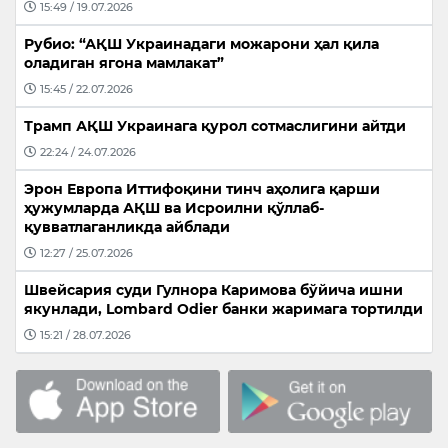
15:49 / 19.07.2026
Рубио: “АҚШ Украинадаги можарони ҳал қила
оладиган ягона мамлакат”
15:45 / 22.07.2026
Трамп АҚШ Украинага қурол сотмаслигини айтди
22:24 / 24.07.2026
Эрон Европа Иттифоқини тинч аҳолига қарши
ҳужумларда АҚШ ва Исроилни қўллаб-
қувватлаганликда айблади
12:27 / 25.07.2026
Швейсария суди Гулнора Каримова бўйича ишни
якунлади, Lombard Odier банки жаримага тортилди
15:21 / 28.07.2026