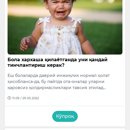
Бола хархаша қилаётганда уни қандай
тинчлантириш керак?
Ёш болаларда даврий инжиқлик нормал ҳолат
ҳисобланса-да, бу пайтда ота-оналар уларни
қаровсиз қолдирмасликлари тавсия этилад…
11:09 / 29.05.2022
Кўпроқ