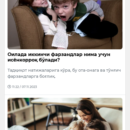
Оилада иккинчи фарзандлар нима учун
исёнкорроқ бўлади?
Тадқиқот натижаларига кўра, бу ота-онага ва тўнғич
фарзандларга боғлиқ.
11:22 / 07.11.2023