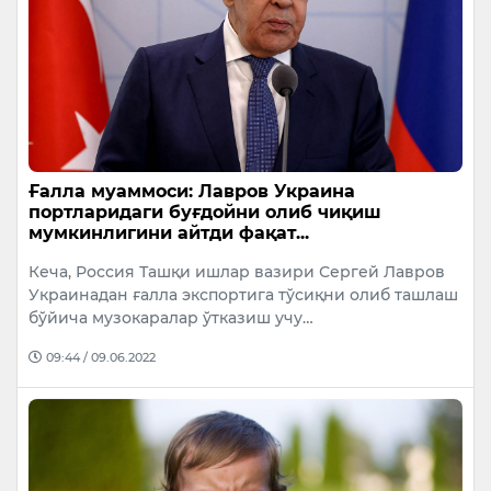
Ғалла муаммоси: Лавров Украина
портларидаги буғдойни олиб чиқиш
мумкинлигини айтди фақат...
Кеча, Россия Ташқи ишлар вазири Сергей Лавров
Украинадан ғалла экспортига тўсиқни олиб ташлаш
бўйича музокаралар ўтказиш учу…
09:44 / 09.06.2022