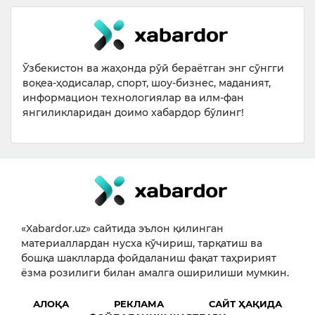
Ўзбекистон ва жаҳонда рўй бераётган энг сўнгги
воқеа-ҳодисалар, спорт, шоу-бизнес, маданият,
информацион технологиялар ва илм-фан
янгиликларидан доимо хабардор бўлинг!
«Xabardor.uz» сайтида эълон қилинган
материаллардан нусха кўчириш, тарқатиш ва
бошқа шаклларда фойдаланиш фақат таҳририят
ёзма розилиги билан амалга оширилиши мумкин.
АЛОҚА
РЕКЛАМА
САЙТ ҲАҚИДА