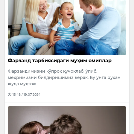
Фарзанд тарбиясидаги муҳим омиллар
Фарзандимизни кўпроқ қучоқлаб, ўпиб,
меҳримизни билдиришимиз керак. Бу унга руҳан
жуда муҳтож.
15:48 / 19.07.2024