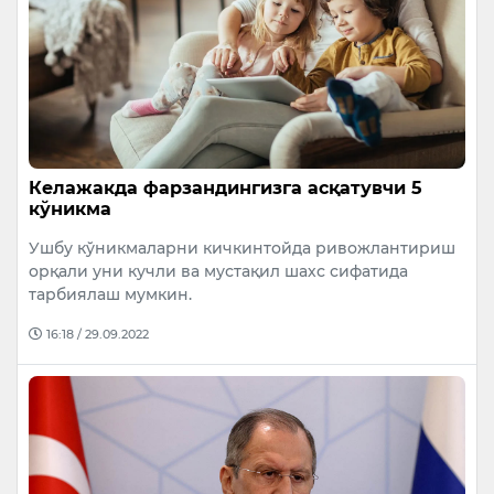
Келажакда фарзандингизга асқатувчи 5
кўникма
Ушбу кўникмаларни кичкинтойда ривожлантириш
орқали уни кучли ва мустақил шахс сифатида
тарбиялаш мумкин.
16:18 / 29.09.2022