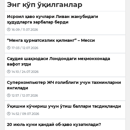
Энг кўп ўқилганлар
Исроил ҳаво кучлари Ливан жанубидаги
ҳудудларга зарбалар берди
16:09 / 11.07.2026
“Менга ҳурматсизлик қилманг” – Месси
17:03 / 12.07.2026
Саудия шаҳзодаси Лондондаги меҳмонхонада
вафот этди
14:10 / 24.07.2026
Суперкомпьютер ЖЧ ғолиблиги учун тахминларни
янгилади
12:57 / 12.07.2026
Ўқишни кўчириш учун ўтиш баллари тасдиқланди
14:52 / 09.07.2026
20 июль куни қандай об-ҳаво кузатилади?