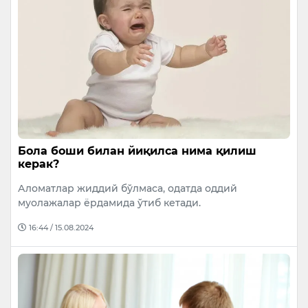
Бола боши билан йиқилса нима қилиш
керак?
Аломатлар жиддий бўлмаса, одатда оддий
муолажалар ёрдамида ўтиб кетади.
16:44 / 15.08.2024