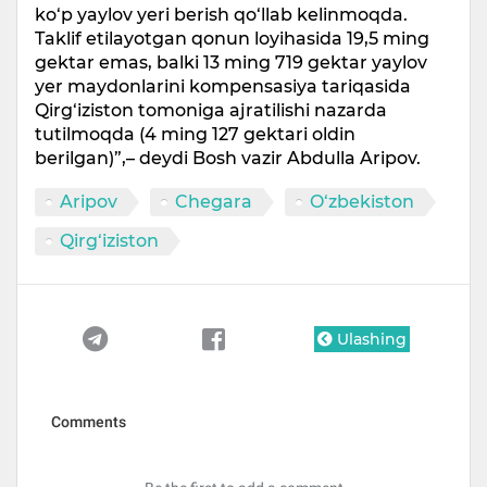
ko‘p yaylov yeri berish qo‘llab kelinmoqda.
Taklif etilayotgan qonun loyihasida 19,5 ming
gektar emas, balki 13 ming 719 gektar yaylov
yer maydonlarini kompensasiya tariqasida
Qirg‘iziston tomoniga ajratilishi nazarda
tutilmoqda (4 ming 127 gektari oldin
berilgan)”,– deydi Bosh vazir Abdulla Aripov.
Aripov
Chegara
O‘zbekiston
Qirg‘iziston
Ulashing