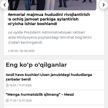
Putin og‘ir jinoyatlar uchun sudlangan
S
ayrim shaxslarni armiyaga qabul qilishga
u
ruxsat berdi
20
Rossiya prezidenti Vladimir Putin og‘ir jinoyatlar
k
i
uchun sudlangan ayrim shaxslarning Rossiya
Fa
Mudofaa vazirligi bilan harbiy…
14:31 / 05.08.2026
Eng ko‘p o‘qilganlar
Isroil havo kuchlari Livan janubidagi hududlarga
zarbalar berdi
16:09 / 11.07.2026
“Menga hurmatsizlik qilmang” – Messi
17:03 / 12.07.2026