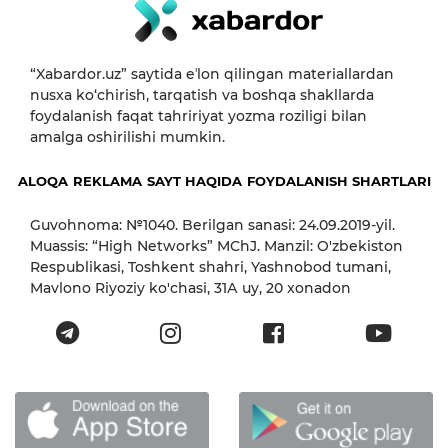
“Xabardor.uz” saytida eʼlon qilingan materiallardan
nusxa ko‘chirish, tarqatish va boshqa shakllarda
foydalanish faqat tahririyat yozma roziligi bilan
amalga oshirilishi mumkin.
ALOQA
REKLAMA
SAYT HAQIDA
FOYDALANISH SHARTLARI
Guvohnoma: №1040. Berilgan sanasi: 24.09.2019-yil.
Muassis: “High Networks” MChJ. Manzil: O'zbekiston
Respublikasi, Toshkent shahri, Yashnobod tumani,
Mavlono Riyoziy ko'chasi, 31А uy, 20 xonadon