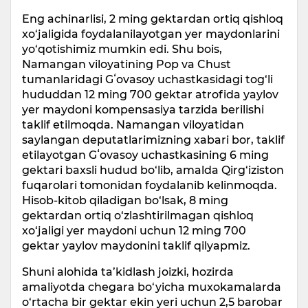
Eng achinarlisi, 2 ming gektardan ortiq qishloq
xo‘jaligida foydalanilayotgan yer maydonlarini
yo‘qotishimiz mumkin edi. Shu bois,
Namangan viloyatining Pop va Chust
tumanlaridagi Gʻovasoy uchastkasidagi tog‘li
hududdan 12 ming 700 gektar atrofida yaylov
yer maydoni kompensasiya tarzida berilishi
taklif etilmoqda. Namangan viloyatidan
saylangan deputatlarimizning xabari bor, taklif
etilayotgan Gʻovasoy uchastkasining 6 ming
gektari baxsli hudud bo‘lib, amalda Qirg‘iziston
fuqarolari tomonidan foydalanib kelinmoqda.
Hisob-kitob qiladigan bo‘lsak, 8 ming
gektardan ortiq o‘zlashtirilmagan qishloq
xo‘jaligi yer maydoni uchun 12 ming 700
gektar yaylov maydonini taklif qilyapmiz.
Shuni alohida ta’kidlash joizki, hozirda
amaliyotda chegara bo‘yicha muxokamalarda
o‘rtacha bir gektar ekin yeri uchun 2,5 barobar