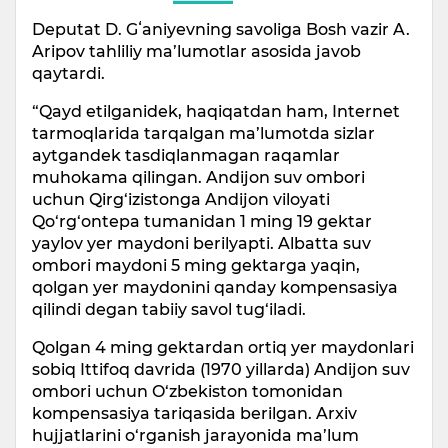
Deputat D. Gʻaniyevning savoliga Bosh vazir A.
Aripov tahliliy ma’lumotlar asosida javob
qaytardi.
“Qayd etilganidek, haqiqatdan ham, Internet
tarmoqlarida tarqalgan ma’lumotda sizlar
aytgandek tasdiqlanmagan raqamlar
muhokama qilingan. Andijon suv ombori
uchun Qirg‘izistonga Andijon viloyati
Qo‘rg‘ontepa tumanidan 1 ming 19 gektar
yaylov yer maydoni berilyapti. Albatta suv
ombori maydoni 5 ming gektarga yaqin,
qolgan yer maydonini qanday kompensasiya
qilindi degan tabiiy savol tug‘iladi.
Qolgan 4 ming gektardan ortiq yer maydonlari
sobiq Ittifoq davrida (1970 yillarda) Andijon suv
ombori uchun O‘zbekiston tomonidan
kompensasiya tariqasida berilgan. Arxiv
hujjatlarini o‘rganish jarayonida ma’lum