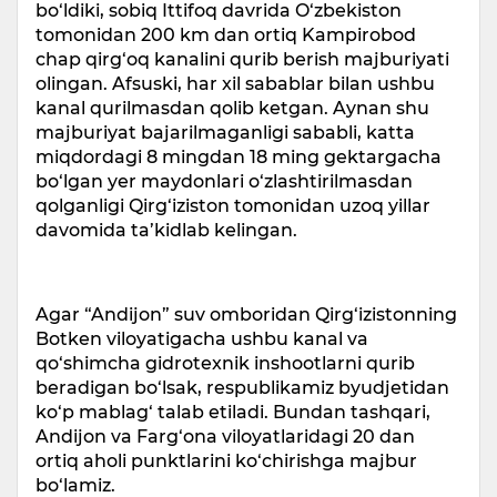
bo‘ldiki, sobiq Ittifoq davrida O‘zbekiston
tomonidan 200 km dan ortiq Kampirobod
chap qirg‘oq kanalini qurib berish majburiyati
olingan. Afsuski, har xil sabablar bilan ushbu
kanal qurilmasdan qolib ketgan. Aynan shu
majburiyat bajarilmaganligi sababli, katta
miqdordagi 8 mingdan 18 ming gektargacha
bo‘lgan yer maydonlari o‘zlashtirilmasdan
qolganligi Qirg‘iziston tomonidan uzoq yillar
davomida ta’kidlab kelingan.
Agar “Andijon” suv omboridan Qirg‘izistonning
Botken viloyatigacha ushbu kanal va
qo‘shimcha gidrotexnik inshootlarni qurib
beradigan bo‘lsak, respublikamiz byudjetidan
ko‘p mablag‘ talab etiladi. Bundan tashqari,
Andijon va Farg‘ona viloyatlaridagi 20 dan
ortiq aholi punktlarini ko‘chirishga majbur
bo‘lamiz.