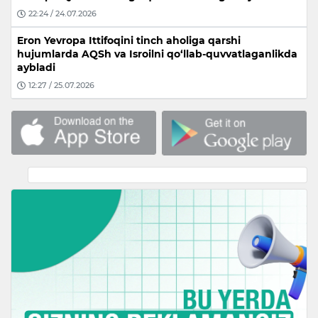
22:24 / 24.07.2026
Eron Yevropa Ittifoqini tinch aholiga qarshi
hujumlarda AQSh va Isroilni qo‘llab-quvvatlaganlikda
aybladi
12:27 / 25.07.2026