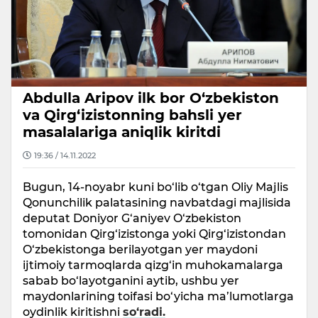
Abdulla Aripov ilk bor O‘zbekiston
va Qirg‘izistonning bahsli yer
masalalariga aniqlik kiritdi
19:36 / 14.11.2022
Bugun, 14-noyabr kuni bo‘lib o‘tgan Oliy Majlis
Qonunchilik palatasining navbatdagi majlisida
deputat Doniyor G‘aniyev O‘zbekiston
tomonidan Qirg‘izistonga yoki Qirg‘izistondan
O‘zbekistonga berilayotgan yer maydoni
ijtimoiy tarmoqlarda qizg‘in muhokamalarga
sabab bo‘layotganini aytib, ushbu yer
maydonlarining toifasi bo‘yicha ma’lumotlarga
oydinlik kiritishni
so‘radi.