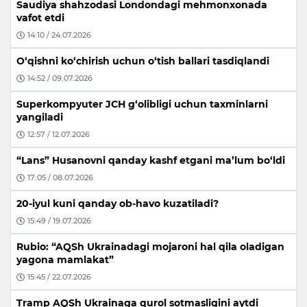
Saudiya shahzodasi Londondagi mehmonxonada
vafot etdi
14:10 / 24.07.2026
O‘qishni ko‘chirish uchun o‘tish ballari tasdiqlandi
14:52 / 09.07.2026
Superkompyuter JCH g‘olibligi uchun taxminlarni
yangiladi
12:57 / 12.07.2026
“Lans” Husanovni qanday kashf etgani ma’lum bo‘ldi
17:05 / 08.07.2026
20-iyul kuni qanday ob-havo kuzatiladi?
15:49 / 19.07.2026
Rubio: “AQSh Ukrainadagi mojaroni hal qila oladigan
yagona mamlakat”
15:45 / 22.07.2026
Tramp AQSh Ukrainaga qurol sotmasligini aytdi