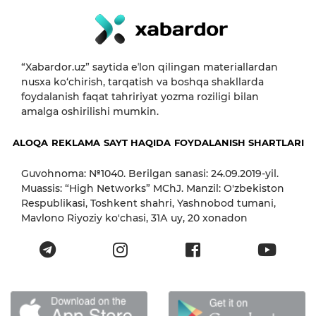
“Xabardor.uz” saytida eʼlon qilingan materiallardan
nusxa ko‘chirish, tarqatish va boshqa shakllarda
foydalanish faqat tahririyat yozma roziligi bilan
amalga oshirilishi mumkin.
ALOQA
REKLAMA
SAYT HAQIDA
FOYDALANISH SHARTLARI
Guvohnoma: №1040. Berilgan sanasi: 24.09.2019-yil.
Muassis: “High Networks” MChJ. Manzil: O'zbekiston
Respublikasi, Toshkent shahri, Yashnobod tumani,
Mavlono Riyoziy ko'chasi, 31А uy, 20 xonadon