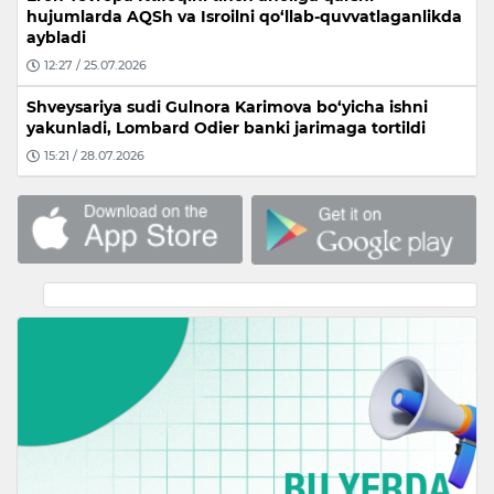
hujumlarda AQSh va Isroilni qo‘llab-quvvatlaganlikda
aybladi
12:27 / 25.07.2026
Shveysariya sudi Gulnora Karimova bo‘yicha ishni
yakunladi, Lombard Odier banki jarimaga tortildi
15:21 / 28.07.2026