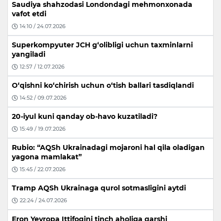
Saudiya shahzodasi Londondagi mehmonxonada
vafot etdi
14:10 / 24.07.2026
Superkompyuter JCH g‘olibligi uchun taxminlarni
yangiladi
12:57 / 12.07.2026
O‘qishni ko‘chirish uchun o‘tish ballari tasdiqlandi
14:52 / 09.07.2026
20-iyul kuni qanday ob-havo kuzatiladi?
15:49 / 19.07.2026
Rubio: “AQSh Ukrainadagi mojaroni hal qila oladigan
yagona mamlakat”
15:45 / 22.07.2026
Tramp AQSh Ukrainaga qurol sotmasligini aytdi
22:24 / 24.07.2026
Eron Yevropa Ittifoqini tinch aholiga qarshi