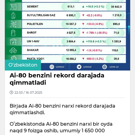
O‘zbekiston
Ai-80 benzini rekord darajada
qimmatladi
22:53 / 16.07.2025
Birjada Ai-80 benzini narxi rekord darajada
qimmatlashdi.
Oʻzbekistonda Ai-80 benzini narxi bir oyda
naqd 9 foizga oshib, umumiy 1 650 000