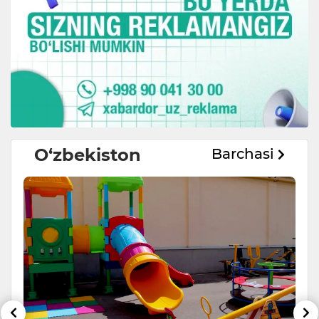
O‘zbekiston
Barchasi