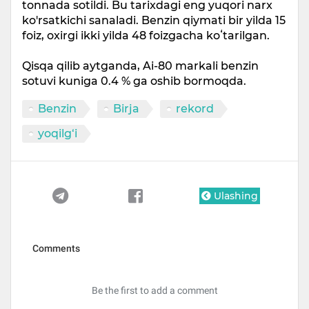
tonnada sotildi. Bu tarixdagi eng yuqori narx
ko'rsatkichi sanaladi. Benzin qiymati bir yilda 15
foiz, oxirgi ikki yilda 48 foizgacha koʻtarilgan.
Qisqa qilib aytganda, Ai-80 markali benzin
sotuvi kuniga 0.4 % ga oshib bormoqda.
Benzin
Birja
rekord
yoqilg‘i
Ulashing