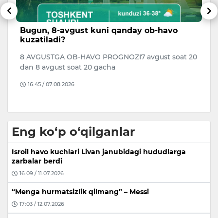
Toshkentda kvartiralar qimmatlashdi,
B
hovlilar narxi pasaydi
B
i
20
O‘zbekistonda 2026-yilning ikkinchi choragidan
Qo
boshlab uy-joy narxlari indeksini hisoblashning
B
yangi metodologiyasi joriy et…
o
16:34 / 06.08.2026
Eng ko‘p o‘qilganlar
Isroil havo kuchlari Livan janubidagi hududlarga
zarbalar berdi
16:09 / 11.07.2026
“Menga hurmatsizlik qilmang” – Messi
17:03 / 12.07.2026