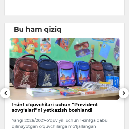
Bu ham qiziq
1-sinf o‘quvchilari uchun “Prezident
M
sovg‘alari”ni yetkazish boshlandi
Po
Yangi 2026/2027-o‘quv yili uchun 1-sinfga qabul
bo
qilinayotgan o‘quvchilarga mo‘ljallangan
bo