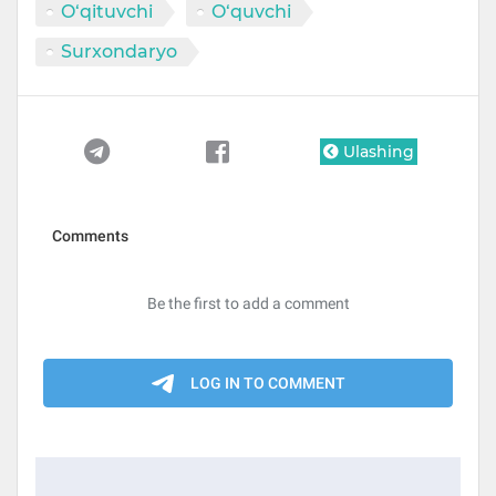
O‘qituvchi
O‘quvchi
Surxondaryo
Ulashing