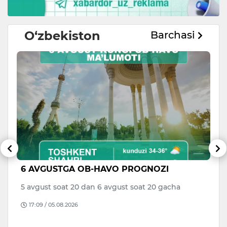
O‘zbekiston
Barchasi
6 AVGUSTGA OB-HAVO PROGNOZI
V
di
a
5 avgust soat 20 dan 6 avgust soat 20 gacha
to
17:09 / 05.08.2026
B
D