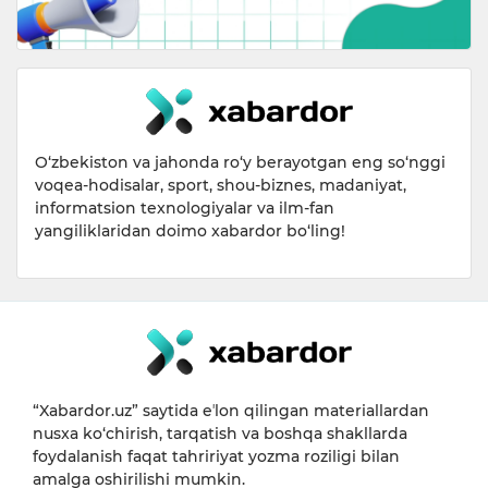
O‘zbekiston va jahonda ro‘y berayotgan eng so‘nggi
voqea-hodisalar, sport, shou-biznes, madaniyat,
informatsion texnologiyalar va ilm-fan
yangiliklaridan doimo xabardor bo‘ling!
“Xabardor.uz” saytida eʼlon qilingan materiallardan
nusxa ko‘chirish, tarqatish va boshqa shakllarda
foydalanish faqat tahririyat yozma roziligi bilan
amalga oshirilishi mumkin.