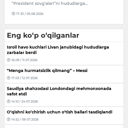
“Prezident sovg‘alari”ni hududlarga…
17:33 / 05.08.2026
Eng ko‘p o‘qilganlar
Isroil havo kuchlari Livan janubidagi hududlarga
zarbalar berdi
16:09 / 11.07.2026
“Menga hurmatsizlik qilmang” – Messi
17:03 / 12.07.2026
Saudiya shahzodasi Londondagi mehmonxonada
vafot etdi
14:10 / 24.07.2026
O‘qishni ko‘chirish uchun o‘tish ballari tasdiqlandi
14:52 / 09.07.2026