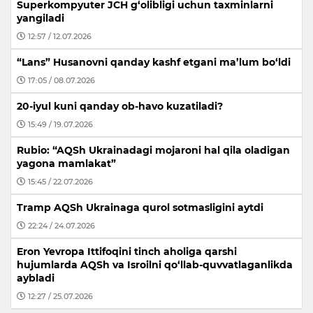
Superkompyuter JCH g‘olibligi uchun taxminlarni
yangiladi
12:57 / 12.07.2026
“Lans” Husanovni qanday kashf etgani ma’lum bo‘ldi
17:05 / 08.07.2026
20-iyul kuni qanday ob-havo kuzatiladi?
15:49 / 19.07.2026
Rubio: “AQSh Ukrainadagi mojaroni hal qila oladigan
yagona mamlakat”
15:45 / 22.07.2026
Tramp AQSh Ukrainaga qurol sotmasligini aytdi
22:24 / 24.07.2026
Eron Yevropa Ittifoqini tinch aholiga qarshi
hujumlarda AQSh va Isroilni qo‘llab-quvvatlaganlikda
aybladi
12:27 / 25.07.2026