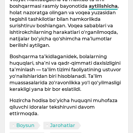
boshqarmasi rasmiy bayonotida
aytilishicha
,
holat nazoratga olingan va voqea yuzasidan
tegishli tashkilotlar bilan hamkorlikda
surishtiruv boshlangan. Voqea sabablari va
ishtirokchilarning harakatlari o‘rganilmoqda,
natijalar bo‘yicha qo‘shimcha ma’lumotlar
berilishi aytilgan.
Boshqarma ta’kidlaganidek, bolalarning
huquqlari, sha’ni va qadr-qimmati daxlsizligini
ta’minlash — ta’lim tizimi faoliyatining ustuvor
yo‘nalishlaridan biri hisoblanadi. Ta’lim
muassasalarida zo‘ravonlikka yo‘l qo‘yilmasligi
kerakligi yana bir bor eslatildi.
Hozircha hodisa bo‘yicha huquqni muhofaza
qiluvchi idoralar tekshiruvni davom
ettirmoqda.
Boysun
Jarohatlar