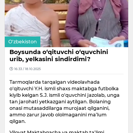
O‘zbekiston
Boysunda o‘qituvchi o‘quvchini
urib, yelkasini sindirdimi?
16:33 / 18.10.2025
Tarmoqlarda tarqalgan videolavhada
o‘qituvchi Y.H. ismli shaxs maktabga futbolka
kiyib kelgan S.J. ismli o‘quvchini jazolab, unga
tan jarohati yetkazgani aytilgan. Bolaning
onasi mutasaddilarga murojaat qilganini,
ammo zarur javob ololmaganini ma’lum
qilgan.
Viloyat Maktabgacha va maktab ta’limi