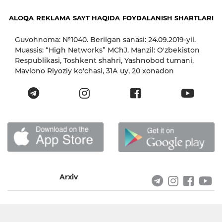
ALOQA
REKLAMA
SAYT HAQIDA
FOYDALANISH SHARTLARI
Guvohnoma: №1040. Berilgan sanasi: 24.09.2019-yil.
Muassis: “High Networks” MChJ. Manzil: O'zbekiston
Respublikasi, Toshkent shahri, Yashnobod tumani,
Mavlono Riyoziy ko'chasi, 31А uy, 20 xonadon
Arxiv
© 2023 Xabardor
By FullFocus.uz