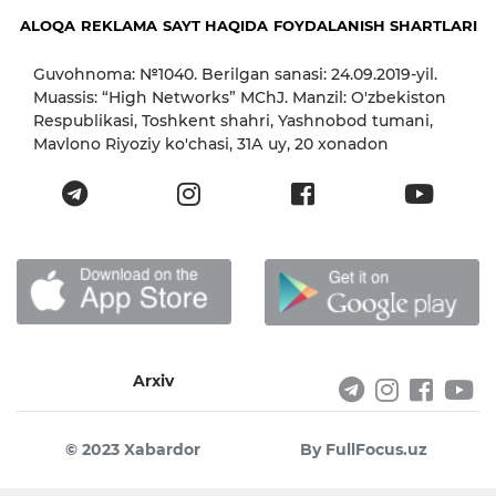
ALOQA
REKLAMA
SAYT HAQIDA
FOYDALANISH SHARTLARI
Guvohnoma: №1040. Berilgan sanasi: 24.09.2019-yil.
Muassis: “High Networks” MChJ. Manzil: O'zbekiston
Respublikasi, Toshkent shahri, Yashnobod tumani,
Mavlono Riyoziy ko'chasi, 31А uy, 20 xonadon
Arxiv
© 2023 Xabardor
By FullFocus.uz