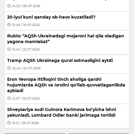
14:52 / 09.07.2026
20-iyul kuni qanday ob-havo kuzatiladi?
15:49 / 19.07.2026
Rubio: “AQSh Ukrainadagi mojaroni hal qila oladigan
yagona mamlakat”
15:45 / 22.07.2026
Tramp AQSh Ukrainaga qurol sotmasligini aytdi
22:24 / 24.07.2026
Eron Yevropa Ittifoqini tinch aholiga qarshi
hujumlarda AQSh va Isroilni qo‘llab-quvvatlaganlikda
aybladi
12:27 / 25.07.2026
Shveysariya sudi Gulnora Karimova bo‘yicha ishni
yakunladi, Lombard Odier banki jarimaga tortildi
15:21 / 28.07.2026