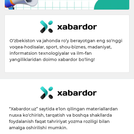
O‘zbekiston va jahonda ro‘y berayotgan eng so‘nggi
voqea-hodisalar, sport, shou-biznes, madaniyat,
informatsion texnologiyalar va ilm-fan
yangiliklaridan doimo xabardor bo‘ling!
“Xabardor.uz” saytida eʼlon qilingan materiallardan
nusxa ko‘chirish, tarqatish va boshqa shakllarda
foydalanish faqat tahririyat yozma roziligi bilan
amalga oshirilishi mumkin.