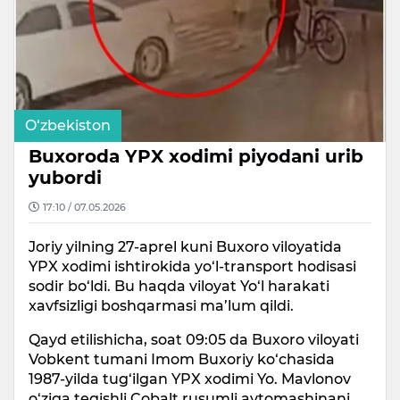
O‘zbekiston
Buxoroda YPX xodimi piyodani urib
yubordi
17:10 / 07.05.2026
Joriy yilning 27-aprel kuni Buxoro viloyatida
YPX xodimi ishtirokida yo‘l-transport hodisasi
sodir bo‘ldi. Bu haqda viloyat Yo‘l harakati
xavfsizligi boshqarmasi ma’lum qildi.
Qayd etilishicha, soat 09:05 da Buxoro viloyati
Vobkent tumani Imom Buxoriy ko‘chasida
1987-yilda tug‘ilgan YPX xodimi Yo. Mavlonov
o‘ziga tegishli Cobalt rusumli avtomashinani