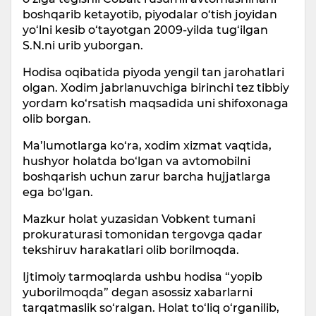
boshqarib ketayotib, piyodalar o‘tish joyidan
yo‘lni kesib o‘tayotgan 2009-yilda tug‘ilgan
S.N.ni urib yuborgan.
Hodisa oqibatida piyoda yengil tan jarohatlari
olgan. Xodim jabrlanuvchiga birinchi tez tibbiy
yordam ko‘rsatish maqsadida uni shifoxonaga
olib borgan.
Ma’lumotlarga ko‘ra, xodim xizmat vaqtida,
hushyor holatda bo‘lgan va avtomobilni
boshqarish uchun zarur barcha hujjatlarga
ega bo‘lgan.
Mazkur holat yuzasidan Vobkent tumani
prokuraturasi tomonidan tergovga qadar
tekshiruv harakatlari olib borilmoqda.
Ijtimoiy tarmoqlarda ushbu hodisa “yopib
yuborilmoqda” degan asossiz xabarlarni
tarqatmaslik so‘ralgan. Holat to‘liq o‘rganilib,