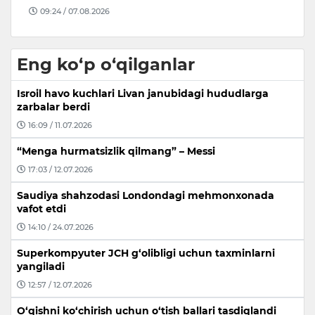
09:26 / 07.08.2026
Eng ko‘p o‘qilganlar
Isroil havo kuchlari Livan janubidagi hududlarga
zarbalar berdi
16:09 / 11.07.2026
“Menga hurmatsizlik qilmang” – Messi
17:03 / 12.07.2026
Saudiya shahzodasi Londondagi mehmonxonada
vafot etdi
14:10 / 24.07.2026
Superkompyuter JCH g‘olibligi uchun taxminlarni
yangiladi
12:57 / 12.07.2026
O‘qishni ko‘chirish uchun o‘tish ballari tasdiqlandi