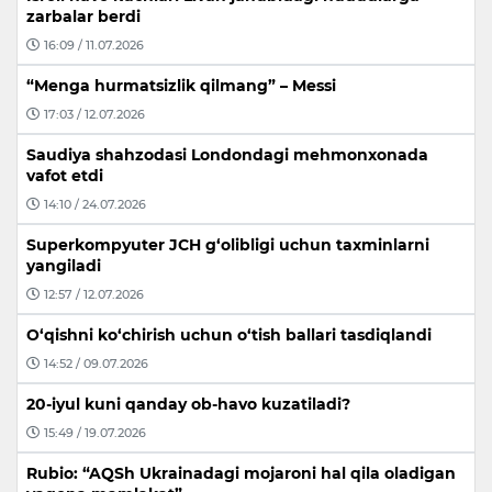
zarbalar berdi
16:09 / 11.07.2026
“Menga hurmatsizlik qilmang” – Messi
17:03 / 12.07.2026
Saudiya shahzodasi Londondagi mehmonxonada
vafot etdi
14:10 / 24.07.2026
Superkompyuter JCH g‘olibligi uchun taxminlarni
yangiladi
12:57 / 12.07.2026
O‘qishni ko‘chirish uchun o‘tish ballari tasdiqlandi
14:52 / 09.07.2026
20-iyul kuni qanday ob-havo kuzatiladi?
15:49 / 19.07.2026
Rubio: “AQSh Ukrainadagi mojaroni hal qila oladigan