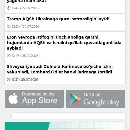
yagona mamlakat”
15:45 / 22.07.2026
Tramp AQSh Ukrainaga qurol sotmasligini aytdi
22:24 / 24.07.2026
Eron Yevropa Ittifoqini tinch aholiga qarshi
hujumlarda AQSh va Isroilni qo‘llab-quvvatlaganlikda
aybladi
12:27 / 25.07.2026
Shveysariya sudi Gulnora Karimova bo‘yicha ishni
yakunladi, Lombard Odier banki jarimaga tortildi
15:21 / 28.07.2026