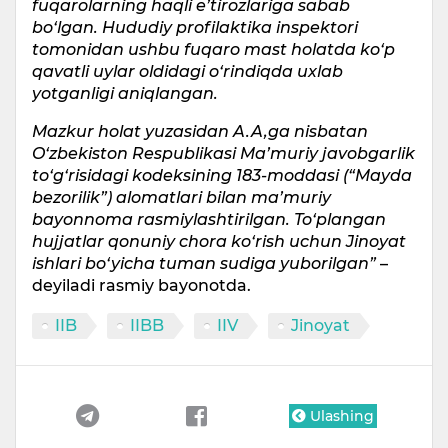
fuqarolarning haqli e’tirozlariga sabab
bo‘lgan. Hududiy profilaktika inspektori
tomonidan ushbu fuqaro mast holatda ko‘p
qavatli uylar oldidagi o‘rindiqda uxlab
yotganligi aniqlangan.
Mazkur holat yuzasidan A.A,ga nisbatan
O‘zbekiston Respublikasi Ma’muriy javobgarlik
to‘g‘risidagi kodeksining 183-moddasi (“Mayda
bezorilik”) alomatlari bilan ma’muriy
bayonnoma rasmiylashtirilgan. To‘plangan
hujjatlar qonuniy chora ko‘rish uchun Jinoyat
ishlari bo‘yicha tuman sudiga yuborilgan”
–
deyiladi rasmiy bayonotda.
IIB
IIBB
IIV
Jinoyat
Ulashing