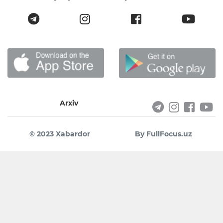
Arxiv
© 2023 Xabardor
By FullFocus.uz