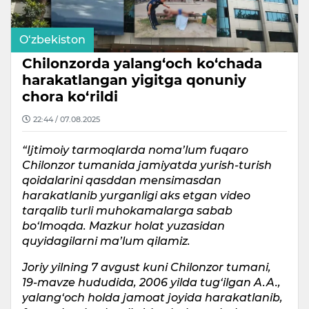
O‘zbekiston
Chilonzorda yalang‘och ko‘chada
harakatlangan yigitga qonuniy
chora ko‘rildi
22:44 / 07.08.2025
“Ijtimoiy tarmoqlarda noma’lum fuqaro
Chilonzor tumanida jamiyatda yurish-turish
qoidalarini qasddan mensimasdan
harakatlanib yurganligi aks etgan video
tarqalib turli muhokamalarga sabab
bo‘lmoqda. Mazkur holat yuzasidan
quyidagilarni ma’lum qilamiz.
Joriy yilning 7 avgust kuni Chilonzor tumani,
19-mavze hududida, 2006 yilda tug‘ilgan A.A.,
yalang‘och holda jamoat joyida harakatlanib,