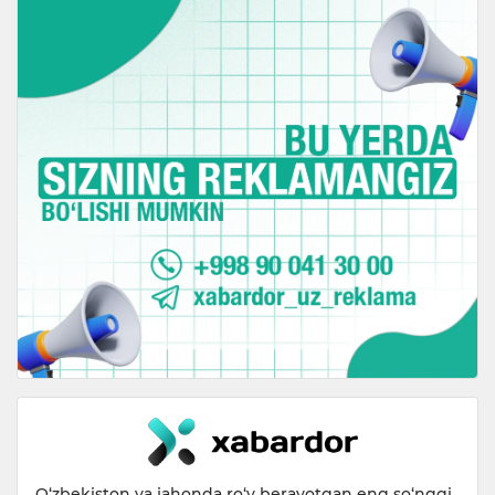
O‘zbekiston va jahonda ro‘y berayotgan eng so‘nggi