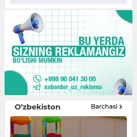
O‘zbekiston
Barchasi