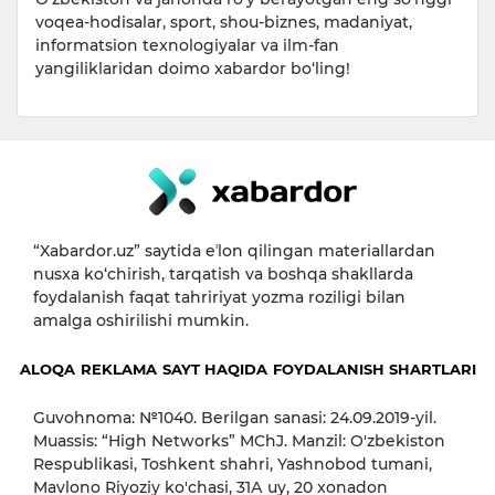
voqea-hodisalar, sport, shou-biznes, madaniyat,
informatsion texnologiyalar va ilm-fan
yangiliklaridan doimo xabardor bo‘ling!
“Xabardor.uz” saytida eʼlon qilingan materiallardan
nusxa ko‘chirish, tarqatish va boshqa shakllarda
foydalanish faqat tahririyat yozma roziligi bilan
amalga oshirilishi mumkin.
ALOQA
REKLAMA
SAYT HAQIDA
FOYDALANISH SHARTLARI
Guvohnoma: №1040. Berilgan sanasi: 24.09.2019-yil.
Muassis: “High Networks” MChJ. Manzil: O'zbekiston
Respublikasi, Toshkent shahri, Yashnobod tumani,
Mavlono Riyoziy ko'chasi, 31А uy, 20 xonadon