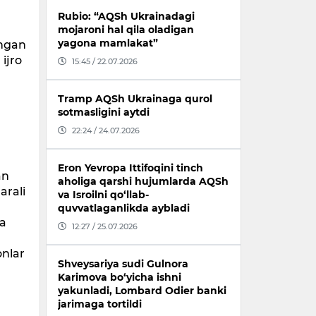
Rubio: “AQSh Ukrainadagi
mojaroni hal qila oladigan
yagona mamlakat”
angan
ijro
15:45 / 22.07.2026
Tramp AQSh Ukrainaga qurol
sotmasligini aytdi
,
22:24 / 24.07.2026
Eron Yevropa Ittifoqini tinch
an
aholiga qarshi hujumlarda AQSh
arali
va Isroilni qo‘llab-
quvvatlaganlikda aybladi
da
12:27 / 25.07.2026
onlar
Shveysariya sudi Gulnora
Karimova bo‘yicha ishni
yakunladi, Lombard Odier banki
jarimaga tortildi