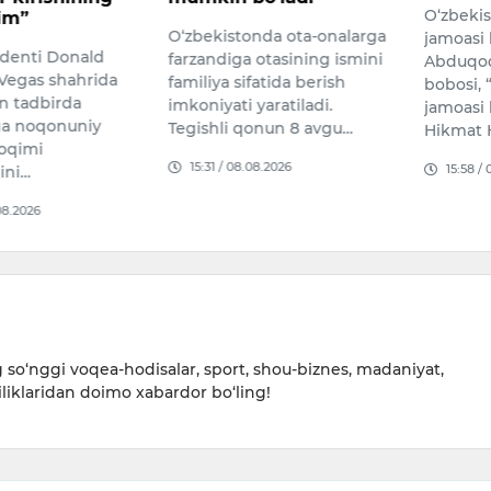
O‘zbekiston milliy terma
olimpia
nda ota-onalarga
jamoasi himoyachisi
etadi
otasining ismini
Abduqodir Husanovning
Qozog‘i
atida berish
bobosi, “Bunyodkor” U19
shaxmatc
yaratiladi.
jamoasi bosh murabbiyi
Bibisor
onun 8 avgu…
Hikmat Hos…
Butunja
08.2026
olimpia
15:58 / 07.08.2026
ayollar 
15:16 /
so‘nggi voqea-hodisalar, sport, shou-biznes, madaniyat,
iliklaridan doimo xabardor bo‘ling!