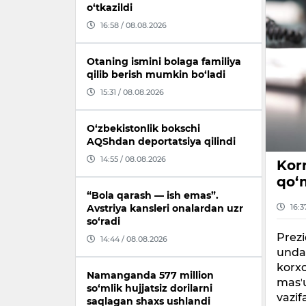
o‘tkazildi
16:58 / 08.08.2026
Otaning ismini bolaga familiya
qilib berish mumkin bo‘ladi
15:31 / 08.08.2026
O‘zbekistonlik bokschi
AQShdan deportatsiya qilindi
14:55 / 08.08.2026
Kor
qo‘m
“Bola qarash — ish emas”.
16:3
Avstriya kansleri onalardan uzr
so‘radi
Prezi
14:44 / 08.08.2026
undan
korxo
Namanganda 577 million
masʼu
so‘mlik hujjatsiz dorilarni
vazif
saqlagan shaxs ushlandi