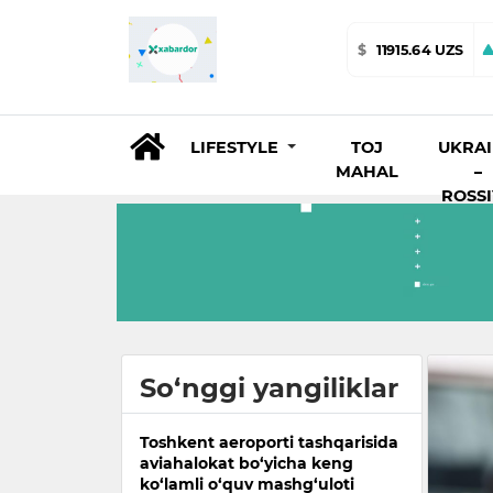
$
11915.64 UZS
LIFESTYLE
TOJ
UKRA
MAHAL
–
ROSS
So‘nggi yangiliklar
Toshkent aeroporti tashqarisida
aviahalokat bo‘yicha keng
ko‘lamli o‘quv mashg‘uloti