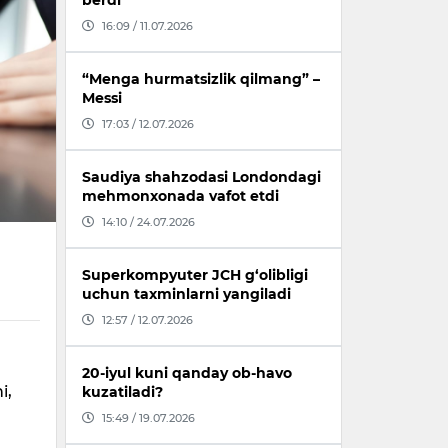
berdi
16:09 / 11.07.2026
“Menga hurmatsizlik qilmang” –
Messi
17:03 / 12.07.2026
Saudiya shahzodasi Londondagi
mehmonxonada vafot etdi
14:10 / 24.07.2026
Superkompyuter JCH g‘olibligi
uchun taxminlarni yangiladi
12:57 / 12.07.2026
20-iyul kuni qanday ob-havo
i,
kuzatiladi?
15:49 / 19.07.2026