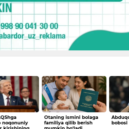
smini bolaga
Abduqodir Husanovning
Bibiso
ilib berish
bobosi vafot etdi
Samar
o‘ladi
Butunj