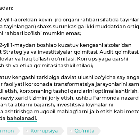
adan:
2-yil 1-apreldan keyin ijro organi rahbari sifatida tayinl
a tayinlangan) shaxs surunkasiga ikki muddatdan ortiq 
i rahbari bo‘lishi mumkin emas;
2-yil 1-maydan boshlab kuzatuv kengashi aʼzolaridan
t Strategiya va investitsiyalar qo‘mitasi, Audit qo‘mitasi
lovlar va haq to‘lash qo‘mitasi, Korrupsiyaga qarshi
hish va etika qo‘mitasi tashkil etiladi;
atuv kengashi tarkibiga davlat ulushi bo‘yicha saylang
ar faoliyati korxonada transformatsiya jarayonlarini sam
il etish, korxonaning tashqi qarzlarini optimallashtirish,
aviy xarid tizimini joriy etish, ushbu Farmonda nazar
gan talablarni bajarish, investitsiya loyihalarini
alashtirishga muqobil mablag‘larni jalb etish kabi mez
ida
baholanadi.
armon
Korrupsiya
Qo‘mita