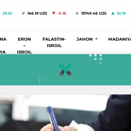
28.92
₽
146.19 UZS
-0.18
€
13749.46 UZS
32.19
INA
ERON
FALASTIN-
JAHON
MADANIY
–
ISROIL
IYA
ISROIL