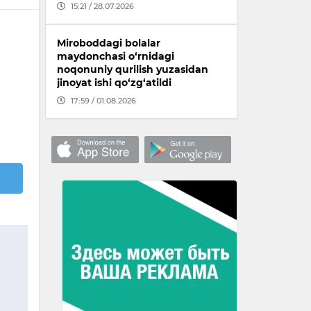
15:21 / 28.07.2026
Miroboddagi bolalar
maydonchasi o‘rnidagi
noqonuniy qurilish yuzasidan
jinoyat ishi qo‘zg‘atildi
17:59 / 01.08.2026