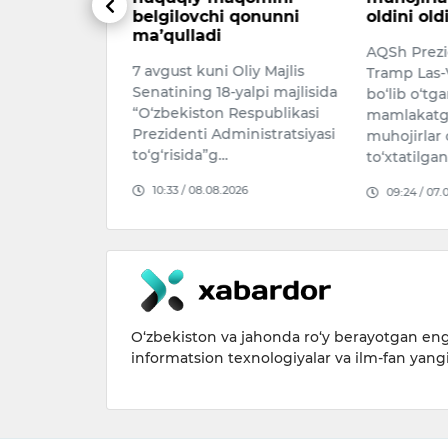
 qonunni
oldini oldim”
O‘zbekisto
AQSh Prezidenti Donald
farzandiga 
Oliy Majlis
Tramp Las-Vegas shahrida
familiya sif
yalpi majlisida
bo‘lib o‘tgan tadbirda
imkoniyati 
Respublikasi
mamlakatga noqonuniy
Tegishli q
inistratsiyasi
muhojirlar oqimi
15:31 / 08.
to‘xtatilganini…
026
09:24 / 07.08.2026
O‘zbekiston va jahonda ro‘y berayotgan eng 
informatsion texnologiyalar va ilm-fan yang