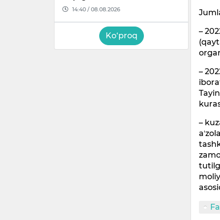
14:40 / 08.08.2026
Juml
– 202
Ko‘proq
(qayt
organ
– 202
ibora
Tayin
kuras
– kuz
aʼzol
tashk
zamon
tutil
moliy
asos
F