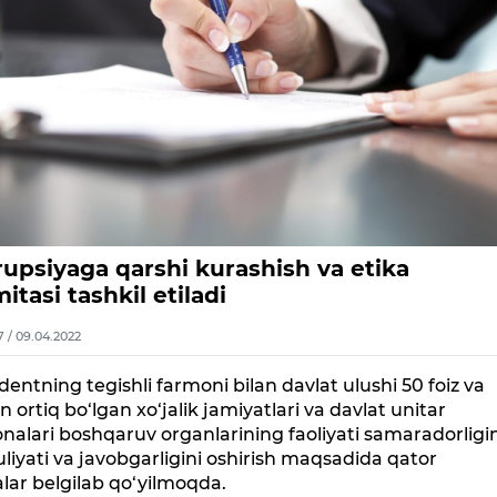
rupsiyaga qarshi kurashish va etika
itasi tashkil etiladi
7 / 09.04.2022
dentning tegishli farmoni bilan davlat ulushi 50 foiz va
 ortiq bo‘lgan xo‘jalik jamiyatlari va davlat unitar
nalari boshqaruv organlarining faoliyati samaradorligin
liyati va javobgarligini oshirish maqsadida qator
alar belgilab qo‘yilmoqda.