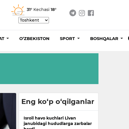
31°
Kechasi
18°
AT
O‘ZBEKISTON
SPORT
BOSHQALAR
Eng ko‘p o‘qilganlar
Isroil havo kuchlari Livan
janubidagi hududlarga zarbalar