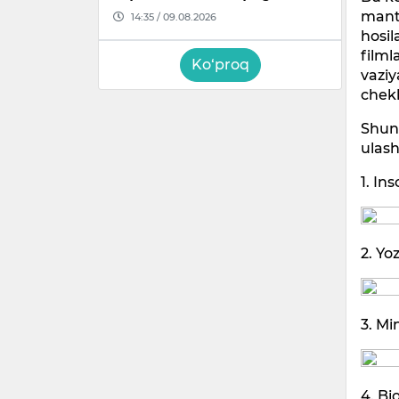
manti
14:35 / 09.08.2026
hosil
filml
Ko‘proq
vaziy
chekl
Shun
ulas
1. In
2. Y
3. Mi
4. Bi