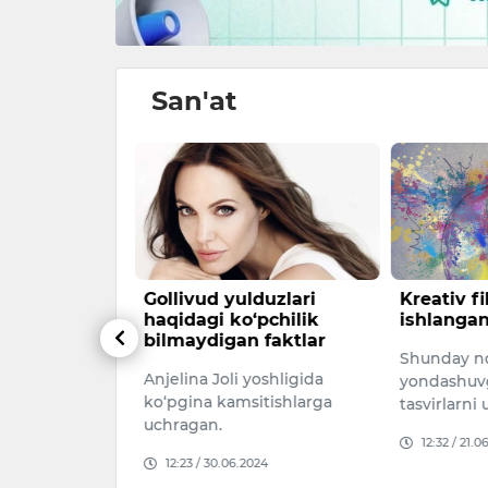
San'at
lik
Gollivud yulduzlari
Kreativ f
Qayrat
haqidagi ko‘pchilik
ishlangan
lyotdagi
bilmaydigan faktlar
Shunday n
hun 15
Anjelina Joli yoshligida
maldi
yondashuvg
ko‘pgina kamsitishlarga
tasvirlarni
rida
uchragan.
xonanda
12:32 / 21.0
12:23 / 30.06.2024
Ostonaga