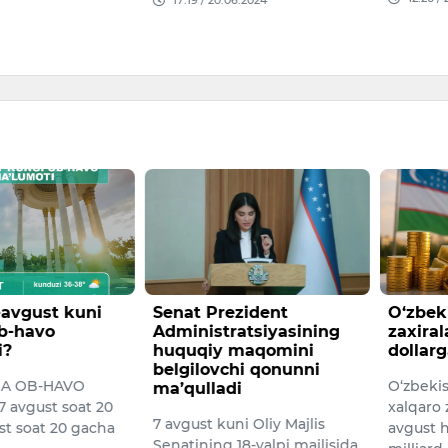
17:19 / 20.06.2024
-avgust kuni
Senat Prezident
O‘zbek
b-havo
Administratsiyasining
zaxiral
i?
huquqiy maqomini
dollarg
belgilovchi qonunni
GA OB-HAVO
O‘zbeki
ma’qulladi
avgust soat 20
xalqaro z
7 avgust kuni Oliy Majlis
st soat 20 gacha
avgust h
Senatining 18-yalpi majlisida