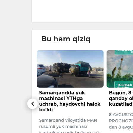
amolyotda
024
Bu ham qiziq
r muhiti —
Samarqandda yuk
Bugun, 8
ar orqali
mashinasi YTHga
qanday o
uchrab, haydovchi halok
kuzatilad
har hokimi
bo‘ldi
8 AVGUST
zakov
Samarqand viloyatida MAN
PROGNOZI7 
espublikasi
rusumli yuk mashinasi
dan 8 avgu
ishtirokida sodir bo‘lgan yo‘l-