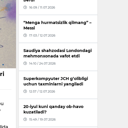
berdi
16:09 / 11.07.2026
“Menga hurmatsizlik qilmang” –
Messi
17:03 / 12.07.2026
Saudiya shahzodasi Londondagi
mehmonxonada vafot etdi
14:10 / 24.07.2026
ri
Superkompyuter JCH g‘olibligi
uchun taxminlarni yangiladi
12:57 / 12.07.2026
bu
20-iyul kuni qanday ob-havo
b
kuzatiladi?
15:49 / 19.07.2026
lida