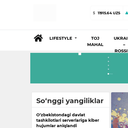
$
11915.64 UZS
LIFESTYLE
TOJ
UKRA
MAHAL
–
ROSS
So‘nggi yangiliklar
O‘zbekistondagi davlat
tashkilotlari serverlariga kiber
hujumlar aniqlandi