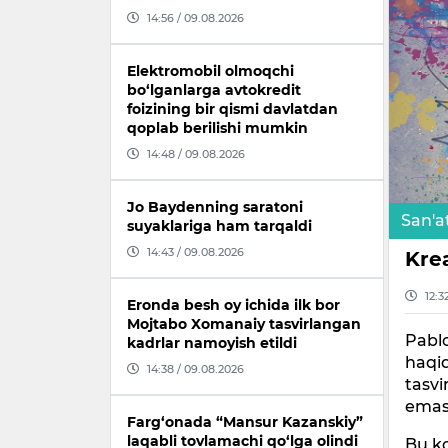
14:56 / 09.08.2026
Elektromobil olmoqchi
bo‘lganlarga avtokredit
foizining bir qismi davlatdan
qoplab berilishi mumkin
14:48 / 09.08.2026
Jo Baydenning saratoni
San'a
suyaklariga ham tarqaldi
14:43 / 09.08.2026
Krea
12:3
Eronda besh oy ichida ilk bor
Mojtabo Xomanaiy tasvirlangan
Pablo
kadrlar namoyish etildi
haqiq
14:38 / 09.08.2026
tasvi
emas
Farg‘onada “Mansur Kazanskiy”
laqabli tovlamachi qo‘lga olindi
Bu ko