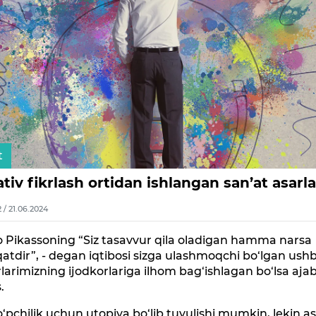
t
tiv fikrlash ortidan ishlangan san’at asarla
2 / 21.06.2024
 Pikassoning “Siz tasavvur qila oladigan hamma narsa
atdir”, - degan iqtibosi sizga ulashmoqchi bo‘lgan ush
rlarimizning ijodkorlariga ilhom bag‘ishlagan bo‘lsa aja
.
‘pchilik uchun utopiya bo‘lib tuyulishi mumkin, lekin as