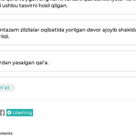
i ushbu tasvirni hosil qilgan.
ntazam zilzilalar oqibatida yorilgan devor ajoyib shakld
rildi.
rdan yasalgan qal’a.
n’at
Ulashing