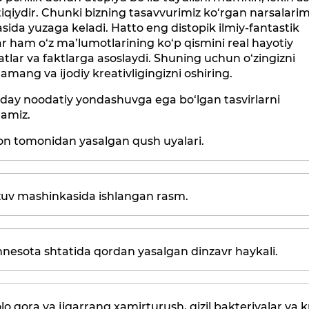
qiydir. Chunki bizning tasavvurimiz ko‘rgan narsalarim
asida yuzaga keladi. Hatto eng distopik ilmiy-fantastik
ar ham o‘z ma’lumotlarining ko‘p qismini real hayotiy
atlar va faktlarga asoslaydi. Shuning uchun o‘zingizni
amang va ijodiy kreativligingizni oshiring.
day noodatiy yondashuvga ega bo‘lgan tasvirlarni
hamiz.
son tomonidan yasalgan qush uyalari.
ozuv mashinkasida ishlangan rasm.
nnesota shtatida qordan yasalgan dinzavr haykali.
olo qora va jigarrang xamirturush, qizil bakteriyalar va