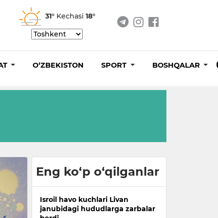
31°
Kechasi
18°
AT
O‘ZBEKISTON
SPORT
BOSHQALAR
Eng ko‘p o‘qilganlar
Isroil havo kuchlari Livan
janubidagi hududlarga zarbalar