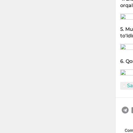
orqal
5. Mu
to‘ldi
6. Qo
Sa