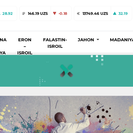
28.92
₽
146.19 UZS
-0.18
€
13749.46 UZS
32.19
INA
ERON
FALASTIN-
JAHON
MADANIY
–
ISROIL
IYA
ISROIL