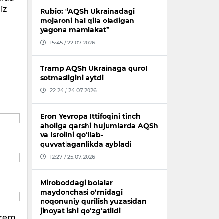
iz
Rubio: “AQSh Ukrainadagi
mojaroni hal qila oladigan
yagona mamlakat”
15:45 / 22.07.2026
Tramp AQSh Ukrainaga qurol
sotmasligini aytdi
22:24 / 24.07.2026
Eron Yevropa Ittifoqini tinch
aholiga qarshi hujumlarda AQSh
va Isroilni qo‘llab-
quvvatlaganlikda aybladi
12:27 / 25.07.2026
Miroboddagi bolalar
maydonchasi o‘rnidagi
noqonuniy qurilish yuzasidan
jinoyat ishi qo‘zg‘atildi
 krem