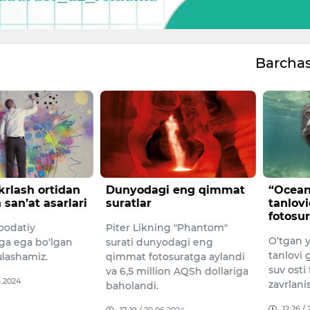
Barcha
ikrlash ortidan
Dunyodagi eng qimmat
“Ocean
 san’at asarlari
suratlar
tanlovi
fotosur
oodatiy
Piter Likning "Phantom"
O‘tgan y
a ega bo‘lgan
surati dunyodagi eng
tanlovi 
 ulashamiz.
qimmat fotosuratga aylandi
suv osti 
va 6,5 million AQSh dollariga
6.2024
zavrlan
baholandi.
12:26 /