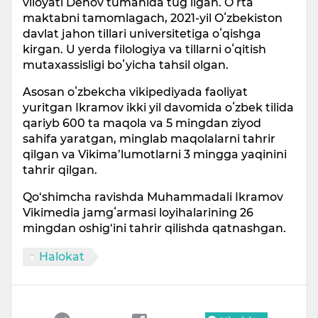
viloyati Denov tumanida tugʻilgan. Oʻrta
maktabni tamomlagach, 2021-yil Oʻzbekiston
davlat jahon tillari universitetiga oʻqishga
kirgan. U yerda filologiya va tillarni oʻqitish
mutaxassisligi boʻyicha tahsil olgan.
Asosan oʻzbekcha vikipediyada faoliyat
yuritgan Ikramov ikki yil davomida oʻzbek tilida
qariyb 600 ta maqola va 5 mingdan ziyod
sahifa yaratgan, minglab maqolalarni tahrir
qilgan va Vikima’lumotlarni 3 mingga yaqinini
tahrir qilgan.
Qo‘shimcha ravishda Muhammadali Ikramov
Vikimedia jamgʻarmasi loyihalarining 26
mingdan oshig‘ini tahrir qilishda qatnashgan.
Halokat