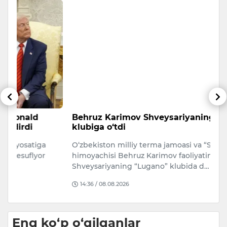
Behruz Karimov Shveysariyaning “Lugano”
Q
klubiga o‘tdi
o
O‘zbekiston milliy terma jamoasi va “Surxon” klubi
T
himoyachisi Behruz Karimov faoliyatini
O‘
Shveysariyaning “Lugano” klubida d…
Ad
14:36 / 08.08.2026
Eng ko‘p o‘qilganlar