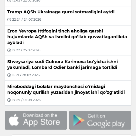
15:45 / 22.07.2026
Tramp AQSh Ukrainaga qurol sotmasligini aytdi
22:24 / 24.07.2026
Eron Yevropa Ittifoqini tinch aholiga qarshi
hujumlarda AQSh va Isroilni qo‘llab-quvvatlaganlikda
aybladi
12:27 / 25.07.2026
Shveysariya sudi Gulnora Karimova bo‘yicha ishni
yakunladi, Lombard Odier banki jarimaga tortildi
15:21 / 28.07.2026
Miroboddagi bolalar maydonchasi o‘rnidagi
noqonuniy qurilish yuzasidan jinoyat ishi qo‘zg‘atildi
17:59 / 01.08.2026