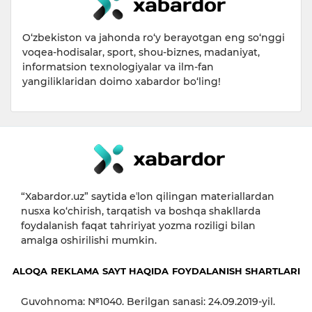
O‘zbekiston va jahonda ro‘y berayotgan eng so‘nggi
voqea-hodisalar, sport, shou-biznes, madaniyat,
informatsion texnologiyalar va ilm-fan
yangiliklaridan doimo xabardor bo‘ling!
“Xabardor.uz” saytida eʼlon qilingan materiallardan
nusxa ko‘chirish, tarqatish va boshqa shakllarda
foydalanish faqat tahririyat yozma roziligi bilan
amalga oshirilishi mumkin.
ALOQA
REKLAMA
SAYT HAQIDA
FOYDALANISH SHARTLARI
Guvohnoma: №1040. Berilgan sanasi: 24.09.2019-yil.