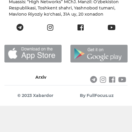
Muassis: “High Networks” MChJ. Manzil: O'zbekiston
Respublikasi, Toshkent shahri, Yashnobod tumani,
Mavlono Riyoziy ko'chasi, 31А uy, 20 xonadon
Arxiv
© 2023 Xabardor
By FullFocus.uz