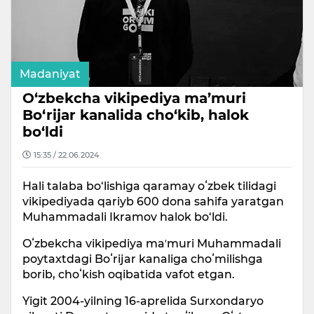
Madaniyat
O‘zbekcha vikipediya ma’muri
Bo‘rijar kanalida cho‘kib, halok
bo‘ldi
15:35 / 22.06.2024
Hali talaba bo‘lishiga qaramay oʻzbek tilidagi
vikipediyada qariyb 600 dona sahifa yaratgan
Muhammadali Ikramov halok bo‘ldi.
Oʻzbekcha vikipediya maʼmuri Muhammadali
poytaxtdagi Boʻrijar kanaliga choʻmilishga
borib, choʻkish oqibatida vafot etgan.
Yigit 2004-yilning 16-aprelida Surxondaryo