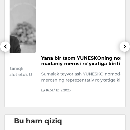
Yana bir taom YUNESKOning nomoddiy
“
madaniy merosi ro‘yxatiga kiritildi
k
Sumalak tayyorlash YUNESKO nomoddiy madaniy
B
 U
merosning reprezentativ ro‘yxatiga kiritildi.
qa
m
16:51 / 12.12.2025
Bu ham qiziq