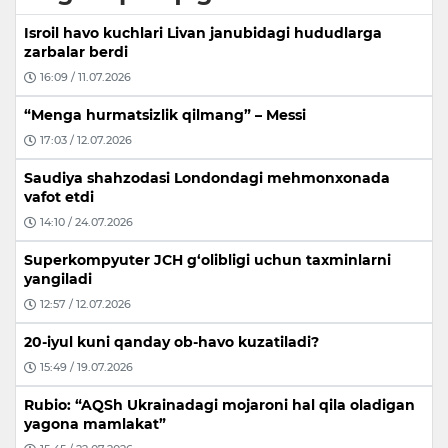
Isroil havo kuchlari Livan janubidagi hududlarga
zarbalar berdi
16:09 / 11.07.2026
“Menga hurmatsizlik qilmang” – Messi
17:03 / 12.07.2026
Saudiya shahzodasi Londondagi mehmonxonada
vafot etdi
14:10 / 24.07.2026
Superkompyuter JCH g‘olibligi uchun taxminlarni
yangiladi
12:57 / 12.07.2026
20-iyul kuni qanday ob-havo kuzatiladi?
15:49 / 19.07.2026
Rubio: “AQSh Ukrainadagi mojaroni hal qila oladigan
yagona mamlakat”