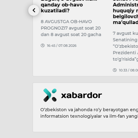
havo
Administratsiyasining
Abduman
huquqiy maqomini
Ubaydulla
belgilovchi qonunni
OB-HAVO
7-avgust k
ma’qulladi
gust soat 20
xizmat ko‘r
7 avgust kuni Oliy Majlis
soat 20 gacha
murabbiysi,
Senatining 18-yalpi majlisida
fanlari nom
026
“O‘zbekiston Respublikasi
taniqli kin
Prezidenti Administratsiyasi
09:26 / 08.
to‘g‘risida”g…
10:33 / 08.08.2026
O‘zbekiston va jahonda ro‘y berayotgan eng 
informatsion texnologiyalar va ilm-fan yang