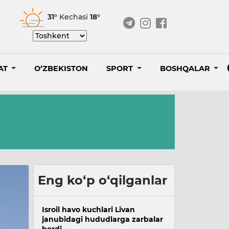
31°
Kechasi
18°
AT
O‘ZBEKISTON
SPORT
BOSHQALAR
Eng ko‘p o‘qilganlar
Isroil havo kuchlari Livan
janubidagi hududlarga zarbalar