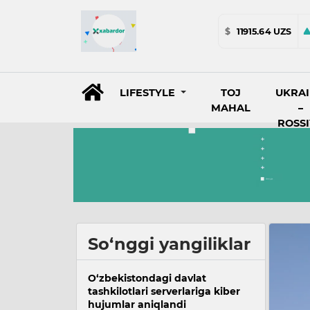
$
11915.64 UZS
LIFESTYLE
TOJ
UKRA
MAHAL
–
ROSS
So‘nggi yangiliklar
O‘zbekistondagi davlat
tashkilotlari serverlariga kiber
hujumlar aniqlandi