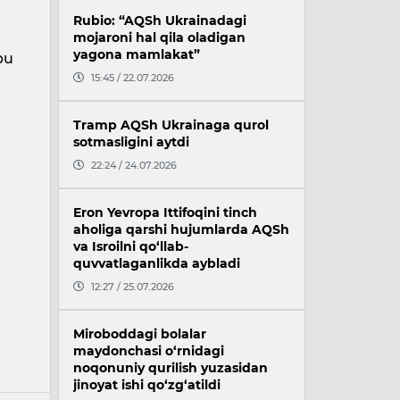
Rubio: “AQSh Ukrainadagi
mojaroni hal qila oladigan
yagona mamlakat”
bu
15:45 / 22.07.2026
Tramp AQSh Ukrainaga qurol
sotmasligini aytdi
22:24 / 24.07.2026
Eron Yevropa Ittifoqini tinch
aholiga qarshi hujumlarda AQSh
va Isroilni qo‘llab-
quvvatlaganlikda aybladi
12:27 / 25.07.2026
Miroboddagi bolalar
maydonchasi o‘rnidagi
noqonuniy qurilish yuzasidan
jinoyat ishi qo‘zg‘atildi