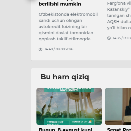
Farg‘ona viloyatida “Mansur
umkin
mashg‘ulo
Kazanskiy” laqabi bilan
 elektromobil
7 avgust k
tanilgan shaxs 100 ming
olingan
xalqaro aer
AQSH dollarini tovlamachilik
zining bir
bilan Toshk
yo‘li bilan olayotg…
t tomonidan
O‘rta Chir
14:35 / 09.08.2026
 etilmoqda.
parvozlar x
026
16:58 / 08.
Bu ham qiziq
gust kuni
Senat Prezident
Taniqli a