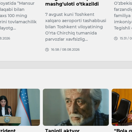
O‘zbekistonda ota-onalarga
7-avgus
ti o‘tkazildi
farzandiga otasining ismini
xizmat k
uni Toshkent
familiya sifatida berish
murabbiy
oporti tashabbusi
imkoniyati yaratiladi.
fanlari 
ent viloyatining
Tegishli qonun 8 avgu…
taniqli 
chiq tumanida
15:31 / 08.08.2026
09:26 /
avfsizlig…
08.2026
ktyor
“Bola qarash — ish
Bugun,