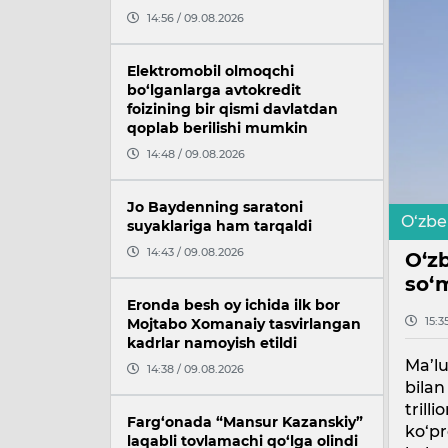
14:56 / 09.08.2026
Elektromobil olmoqchi
bo‘lganlarga avtokredit
foizining bir qismi davlatdan
qoplab berilishi mumkin
14:48 / 09.08.2026
Jo Baydenning saratoni
O‘zbe
suyaklariga ham tarqaldi
14:43 / 09.08.2026
O‘zb
so‘m
Eronda besh oy ichida ilk bor
15:3
Mojtabo Xomanaiy tasvirlangan
kadrlar namoyish etildi
Ma’lu
14:38 / 09.08.2026
bilan
trill
Farg‘onada “Mansur Kazanskiy”
ko‘pr
laqabli tovlamachi qo‘lga olindi