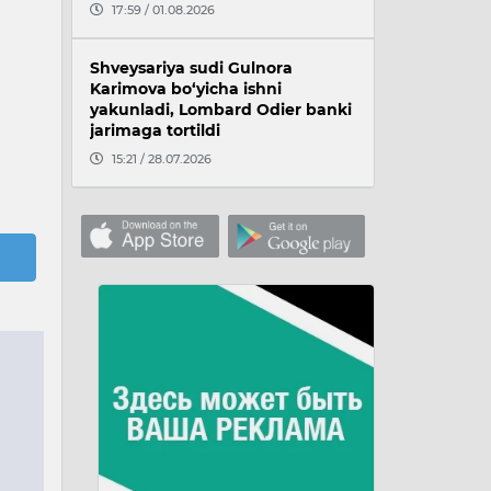
17:59 / 01.08.2026
Shveysariya sudi Gulnora
Karimova bo‘yicha ishni
yakunladi, Lombard Odier banki
jarimaga tortildi
15:21 / 28.07.2026