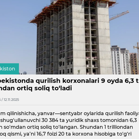
kiston
ekistonda qurilish korxonalari 9 oyda 6,3 t
dan ortiq soliq to‘ladi
5 / 12.11.2025
m qilinishicha, yanvar—sentyabr oylarida qurilish faoliy
 shug‘ullanuvchi 30 384 ta yuridik shaxs tomonidan 6,3
ion so‘mdan ortiq soliq to‘langan. Shundan 1 trilliondan
oq qismi, ya’ni 16,7 foizi 20 ta korxona hisobiga to‘g‘ri