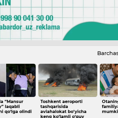
Barcha
aeroporti
Otaning ismini bolaga
Taniqli
ida
familiya qilib berish
Abdum
at bo‘yicha
mumkin bo‘ladi
Ubaydu
amli o‘quv