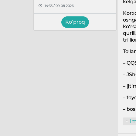
kelg
14:35 / 09.08.2026
Korxo
oshga
Ko‘proq
ko‘rs
quril
trill
To‘la
– QQS
– JSh
– ijt
– foy
– bos
Im