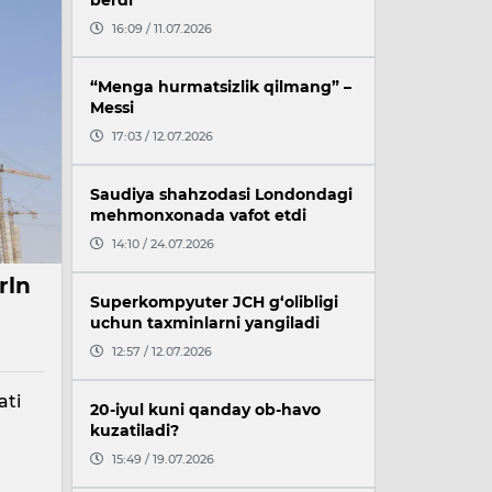
berdi
16:09 / 11.07.2026
“Menga hurmatsizlik qilmang” –
Messi
17:03 / 12.07.2026
Saudiya shahzodasi Londondagi
mehmonxonada vafot etdi
14:10 / 24.07.2026
rln
Superkompyuter JCH g‘olibligi
uchun taxminlarni yangiladi
12:57 / 12.07.2026
ati
20-iyul kuni qanday ob-havo
kuzatiladi?
15:49 / 19.07.2026