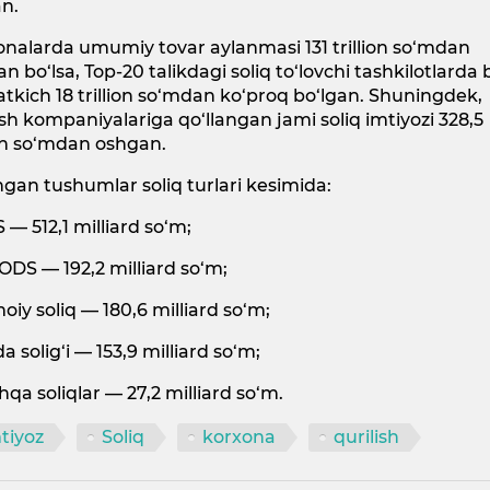
an.
nalarda umumiy tovar aylanmasi 131 trillion so‘mdan
n bo‘lsa, Top-20 talikdagi soliq to‘lovchi tashkilotlarda 
atkich 18 trillion so‘mdan ko‘proq bo‘lgan. Shuningdek,
ish kompaniyalariga qo‘llangan jami soliq imtiyozi 328,5
ion so‘mdan oshgan.
ngan tushumlar soliq turlari kesimida:
 — 512,1 milliard so‘m;
ODS — 192,2 milliard so‘m;
imoiy soliq — 180,6 milliard so‘m;
da solig‘i — 153,9 milliard so‘m;
hqa soliqlar — 27,2 milliard so‘m.
tiyoz
Soliq
korxona
qurilish