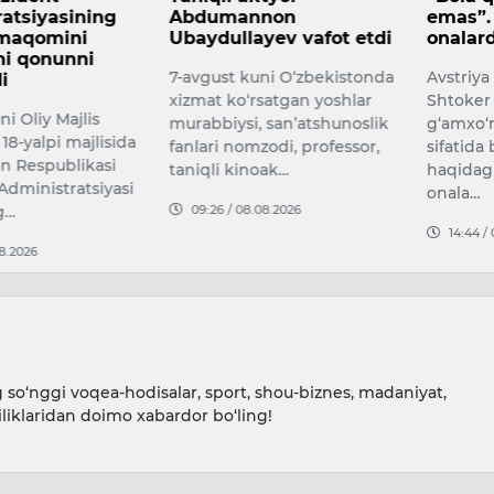
non
emas”. Avstriya kansleri
qanday
yev vafot etdi
onalardan uzr so‘radi
kuzatil
uni O‘zbekistonda
Avstriya kansleri Kristian
7 AVGU
satgan yoshlar
Shtoker farzandlarga
PROGNOZ
 san’atshunoslik
g‘amxo‘rlik qilishni ish
dan 7 av
zodi, professor,
sifatida baholamaslik
16:51 /
oak…
haqidagi bayonoti uchun
onala…
08.2026
14:44 / 08.08.2026
so‘nggi voqea-hodisalar, sport, shou-biznes, madaniyat,
iliklaridan doimo xabardor bo‘ling!