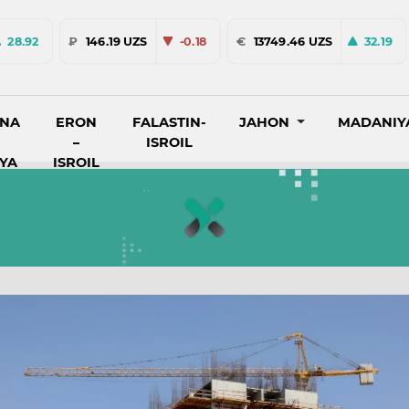
28.92
₽
146.19 UZS
-0.18
€
13749.46 UZS
32.19
INA
ERON
FALASTIN-
JAHON
MADANIY
–
ISROIL
IYA
ISROIL