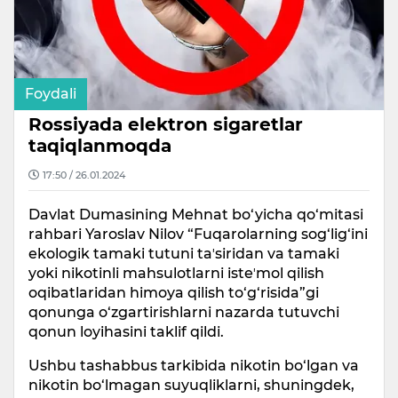
Foydali
Rossiyada elektron sigaretlar
taqiqlanmoqda
17:50 / 26.01.2024
Davlat Dumasining Mehnat bo‘yicha qo‘mitasi
rahbari Yaroslav Nilov “Fuqarolarning sog‘lig‘ini
ekologik tamaki tutuni taʼsiridan va tamaki
yoki nikotinli mahsulotlarni isteʼmol qilish
oqibatlaridan himoya qilish to‘g‘risida”gi
qonunga o‘zgartirishlarni nazarda tutuvchi
qonun loyihasini taklif qildi.
Ushbu tashabbus tarkibida nikotin bo‘lgan va
nikotin bo‘lmagan suyuqliklarni, shuningdek,