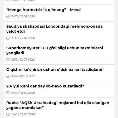
“Menga hurmatsizlik qilmang” – Messi
17:03 / 12.07.2026
Saudiya shahzodasi Londondagi mehmonxonada
vafot etdi
14:10 / 24.07.2026
Superkompyuter JCH g‘olibligi uchun taxminlarni
yangiladi
12:57 / 12.07.2026
O‘qishni ko‘chirish uchun o‘tish ballari tasdiqlandi
14:52 / 09.07.2026
20-iyul kuni qanday ob-havo kuzatiladi?
15:49 / 19.07.2026
Rubio: “AQSh Ukrainadagi mojaroni hal qila oladigan
yagona mamlakat”
15:45 / 22.07.2026