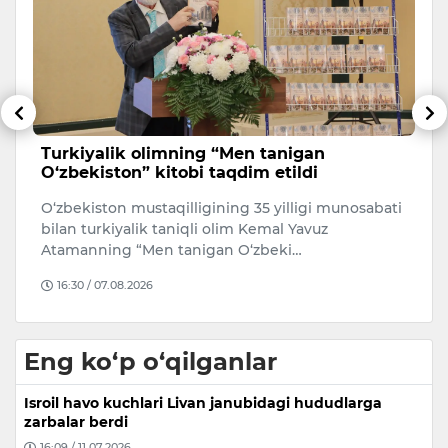
Turkiyalik olimning “Men tanigan
N
O‘zbekiston” kitobi taqdim etildi
O
O‘zbekiston mustaqilligining 35 yilligi munosabati
Ji
bilan turkiyalik taniqli olim Kemal Yavuz
N
Atamanning “Men tanigan O‘zbeki…
v
16:30 / 07.08.2026
Eng ko‘p o‘qilganlar
Isroil havo kuchlari Livan janubidagi hududlarga
zarbalar berdi
16:09 / 11.07.2026