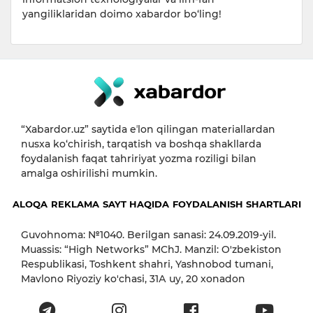
yangiliklaridan doimo xabardor bo‘ling!
“Xabardor.uz” saytida eʼlon qilingan materiallardan
nusxa ko‘chirish, tarqatish va boshqa shakllarda
foydalanish faqat tahririyat yozma roziligi bilan
amalga oshirilishi mumkin.
ALOQA
REKLAMA
SAYT HAQIDA
FOYDALANISH SHARTLARI
Guvohnoma: №1040. Berilgan sanasi: 24.09.2019-yil.
Muassis: “High Networks” MChJ. Manzil: O'zbekiston
Respublikasi, Toshkent shahri, Yashnobod tumani,
Mavlono Riyoziy ko'chasi, 31А uy, 20 xonadon