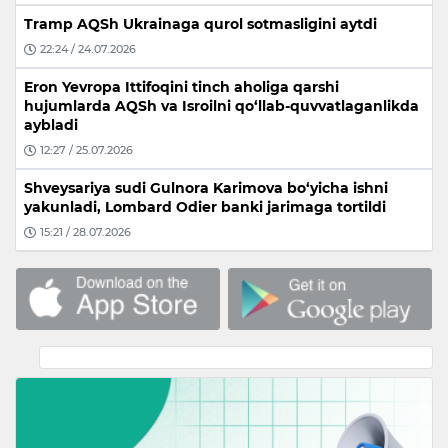
Tramp AQSh Ukrainaga qurol sotmasligini aytdi
22:24 / 24.07.2026
Eron Yevropa Ittifoqini tinch aholiga qarshi
hujumlarda AQSh va Isroilni qo‘llab-quvvatlaganlikda
aybladi
12:27 / 25.07.2026
Shveysariya sudi Gulnora Karimova bo‘yicha ishni
yakunladi, Lombard Odier banki jarimaga tortildi
15:21 / 28.07.2026