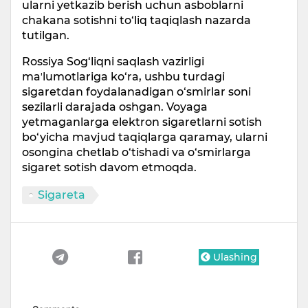
ularni yetkazib berish uchun asboblarni
chakana sotishni to‘liq taqiqlash nazarda
tutilgan.
Rossiya Sog‘liqni saqlash vazirligi
maʼlumotlariga ko‘ra, ushbu turdagi
sigaretdan foydalanadigan o‘smirlar soni
sezilarli darajada oshgan. Voyaga
yetmaganlarga elektron sigaretlarni sotish
bo‘yicha mavjud taqiqlarga qaramay, ularni
osongina chetlab o‘tishadi va o‘smirlarga
sigaret sotish davom etmoqda.
Sigareta
Ulashing