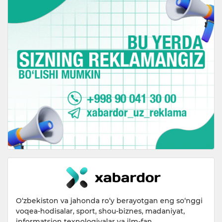
O‘zbekiston va jahonda ro‘y berayotgan eng so‘nggi
voqea-hodisalar, sport, shou-biznes, madaniyat,
informatsion texnologiyalar va ilm-fan