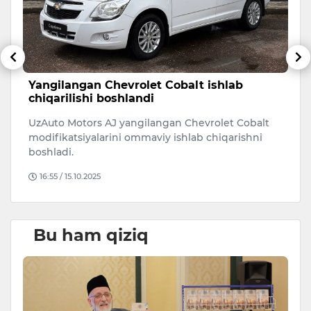
a
Yangilangan Chevrolet Cobalt ishlab
J
chiqarilishi boshlandi
u
UzAuto Motors AJ yangilangan Chevrolet Cobalt
Te
modifikatsiyalarini ommaviy ishlab chiqarishni
i
boshladi.
16:55 / 15.10.2025
Bu ham qiziq