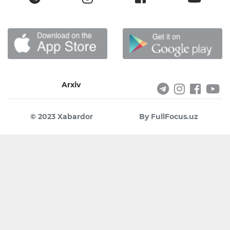
Arxiv
© 2023 Xabardor
By FullFocus.uz