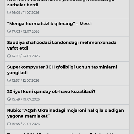
zarbalar berdi
16:09 / 11.07.2026
“Menga hurmatsizlik qilmang” – Messi
17:03 / 12.07.2026
Saudiya shahzodasi Londondagi mehmonxonada
vafot etdi
14:10 / 24.07.2026
Superkompyuter JCH g‘olibligi uchun taxminlarni
yangiladi
12:57 / 12.07.2026
20-iyul kuni qanday ob-havo kuzatiladi?
15:49 / 19.07.2026
Rubio: “AQSh Ukrainadagi mojaroni hal qila oladigan
yagona mamlakat”
15:45 / 22.07.2026