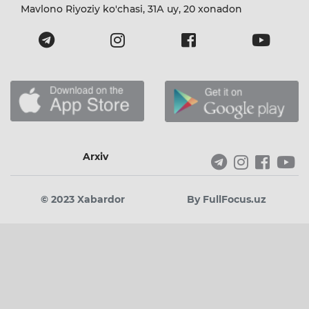
Mavlono Riyoziy ko'chasi, 31А uy, 20 xonadon
Arxiv
© 2023 Xabardor
By FullFocus.uz