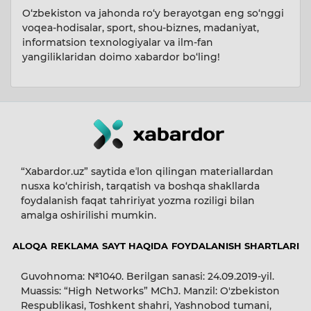
O‘zbekiston va jahonda ro‘y berayotgan eng so‘nggi
voqea-hodisalar, sport, shou-biznes, madaniyat,
informatsion texnologiyalar va ilm-fan
yangiliklaridan doimo xabardor bo‘ling!
“Xabardor.uz” saytida eʼlon qilingan materiallardan
nusxa ko‘chirish, tarqatish va boshqa shakllarda
foydalanish faqat tahririyat yozma roziligi bilan
amalga oshirilishi mumkin.
ALOQA
REKLAMA
SAYT HAQIDA
FOYDALANISH SHARTLARI
Guvohnoma: №1040. Berilgan sanasi: 24.09.2019-yil.
Muassis: “High Networks” MChJ. Manzil: O'zbekiston
Respublikasi, Toshkent shahri, Yashnobod tumani,