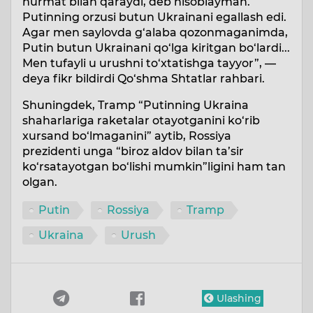
hurmat bilan qaraydi, deb hisoblayman.
Putinning orzusi butun Ukrainani egallash edi.
Agar men saylovda g‘alaba qozonmaganimda,
Putin butun Ukrainani qo‘lga kiritgan bo‘lardi...
Men tufayli u urushni to‘xtatishga tayyor”, —
deya fikr bildirdi Qo‘shma Shtatlar rahbari.
Shuningdek, Tramp “Putinning Ukraina
shaharlariga raketalar otayotganini ko‘rib
xursand bo‘lmaganini” aytib, Rossiya
prezidenti unga “biroz aldov bilan ta’sir
ko‘rsatayotgan bo‘lishi mumkin”ligini ham tan
olgan.
Putin
Rossiya
Tramp
Ukraina
Urush
Ulashing