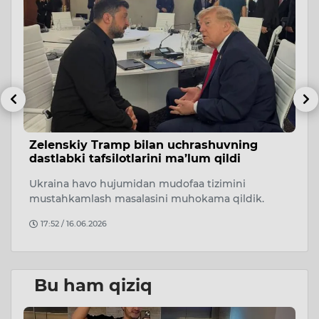
ti
Zelenskiy Tramp bilan uchrashuvning
K
dastlabki tafsilotlarini ma’lum qildi
“
Ukraina havo hujumidan mudofaa tizimini
qa
mustahkamlash masalasini muhokama qildik.
k
17:52 / 16.06.2026
Bu ham qiziq