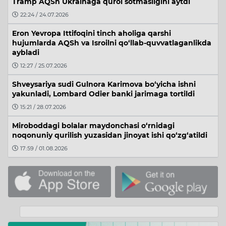
Tramp AQSh Ukrainaga qurol sotmasligini aytdi
22:24 / 24.07.2026
Eron Yevropa Ittifoqini tinch aholiga qarshi
hujumlarda AQSh va Isroilni qo‘llab-quvvatlaganlikda
aybladi
12:27 / 25.07.2026
Shveysariya sudi Gulnora Karimova bo‘yicha ishni
yakunladi, Lombard Odier banki jarimaga tortildi
15:21 / 28.07.2026
Miroboddagi bolalar maydonchasi o‘rnidagi
noqonuniy qurilish yuzasidan jinoyat ishi qo‘zg‘atildi
17:59 / 01.08.2026