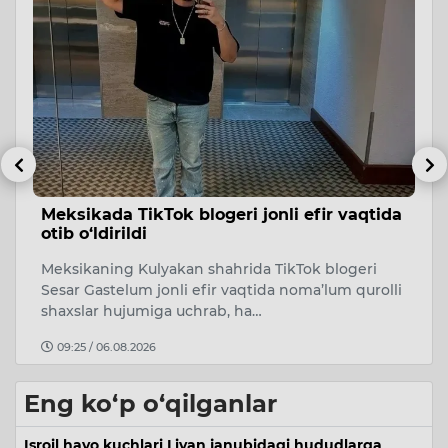
Meksikada TikTok blogeri jonli efir vaqtida
N
otib o‘ldirildi
e
20
Meksikaning Kulyakan shahrida TikTok blogeri
Na
Sesar Gastelum jonli efir vaqtida noma’lum qurolli
e
shaxslar hujumiga uchrab, ha…
an
09:25 / 06.08.2026
Eng ko‘p o‘qilganlar
Isroil havo kuchlari Livan janubidagi hududlarga