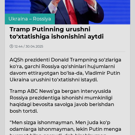
Ukraina – Rossiya
Tramp Putinning urushni
to‘xtatishiga ishonishini aytdi
12:44 / 30.04.2025
AQSh prezidenti Donald Trampning so‘zlariga
ko‘ra, garchi Rossiya qo‘shinlari hujumlarni
davom ettirayotgan bo‘lsa-da, Vladimir Putin
Ukraina urushini to‘xtatishni istaydi.
Tramp ABC News’ga bergan intervyusida
Rossiya prezidentiga ishonishi mumkinligi
haqidagi bevosita savolga javob berishdan
bosh tortdi.
“Men sizga ishonmayman. Men juda ko‘p
odamlarga ishonmayman, lekin Putin menga