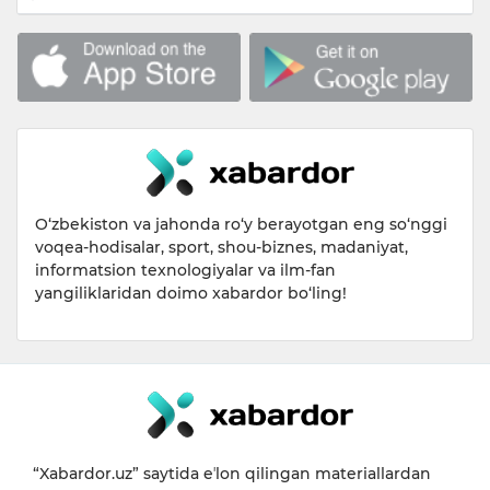
O‘zbekiston va jahonda ro‘y berayotgan eng so‘nggi
voqea-hodisalar, sport, shou-biznes, madaniyat,
informatsion texnologiyalar va ilm-fan
yangiliklaridan doimo xabardor bo‘ling!
“Xabardor.uz” saytida eʼlon qilingan materiallardan