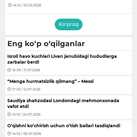
14:14 / 05.03.2026
Ko‘proq
Eng ko‘p o‘qilganlar
Isroil havo kuchlari Livan janubidagi hududlarga
zarbalar berdi
16:09 / 11.07.2026
“Menga hurmatsizlik qilmang” – Messi
17:03 / 12.07.2026
Saudiya shahzodasi Londondagi mehmonxonada
vafot etdi
14:10 / 24.07.2026
O‘qishni ko‘chirish uchun o‘tish ballari tasdiqlandi
14:52 / 09.07.2026