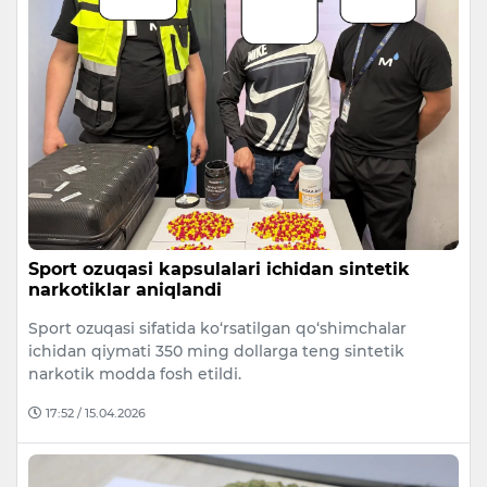
Sport ozuqasi kapsulalari ichidan sintetik
narkotiklar aniqlandi
Sport ozuqasi sifatida ko‘rsatilgan qo‘shimchalar
ichidan qiymati 350 ming dollarga teng sintetik
narkotik modda fosh etildi.
17:52 / 15.04.2026