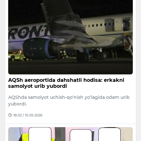
AQSh aeroportida dahshatli hodisa: erkakni
samolyot urib yubordi
AQShda samolyot uchish-qo‘nish yo‘lagida odam urib
yubordi.
18:02 / 10.05.2026