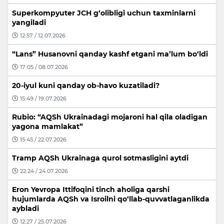
Superkompyuter JCH g‘olibligi uchun taxminlarni
yangiladi
12:57 / 12.07.2026
“Lans” Husanovni qanday kashf etgani ma’lum bo‘ldi
17:05 / 08.07.2026
20-iyul kuni qanday ob-havo kuzatiladi?
15:49 / 19.07.2026
Rubio: “AQSh Ukrainadagi mojaroni hal qila oladigan
yagona mamlakat”
15:45 / 22.07.2026
Tramp AQSh Ukrainaga qurol sotmasligini aytdi
22:24 / 24.07.2026
Eron Yevropa Ittifoqini tinch aholiga qarshi
hujumlarda AQSh va Isroilni qo‘llab-quvvatlaganlikda
aybladi
12:27 / 25.07.2026