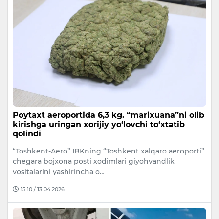
Poytaxt aeroportida 6,3 kg. “marixuana”ni olib
kirishga uringan xorijiy yo‘lovchi to‘xtatib
qolindi
“Toshkent-Aero” IBKning “Toshkent xalqaro aeroporti”
chegara bojxona posti xodimlari giyohvandlik
vositalarini yashirincha o…
15:10 / 13.04.2026