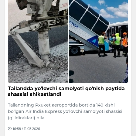
Tailandda yo‘lovchi samolyoti qo‘nish paytida
shassisi shikastlandi
Tailandning Pxuket aeroportida bortida 140 kishi
bo‘lgan Air India Express yo‘lovchi samolyoti shassisi
(g‘ildiraklari) bila…
16:58 / 11.03.2026