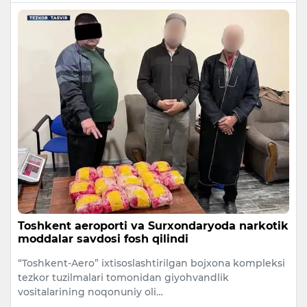
Toshkent aeroporti va Surxondaryoda narkotik
moddalar savdosi fosh qilindi
“Toshkent-Aero” ixtisoslashtirilgan bojxona kompleksi
tezkor tuzilmalari tomonidan giyohvandlik
vositalarining noqonuniy oli…