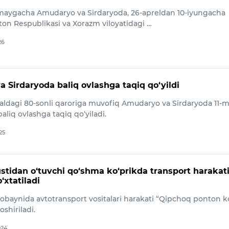
maygacha Amudaryo va Sirdaryoda, 26-apreldan 10-iyungacha
ton Respublikasi va Xorazm viloyatidagi …
26
 Sirdaryoda baliq ovlashga taqiq qo‘yildi
vraldagi 80-sonli qaroriga muvofiq Amudaryo va Sirdaryoda 11-
liq ovlashga taqiq qo‘yiladi.
25
tidan o‘tuvchi qo‘shma ko‘prikda transport harakat
‘xtatiladi
baynida avtotransport vositalari harakati “Qipchoq ponton ko
oshiriladi.
024