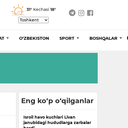
31°
Kechasi
18°
AT
O‘ZBEKISTON
SPORT
BOSHQALAR
Eng ko‘p o‘qilganlar
Isroil havo kuchlari Livan
janubidagi hududlarga zarbalar