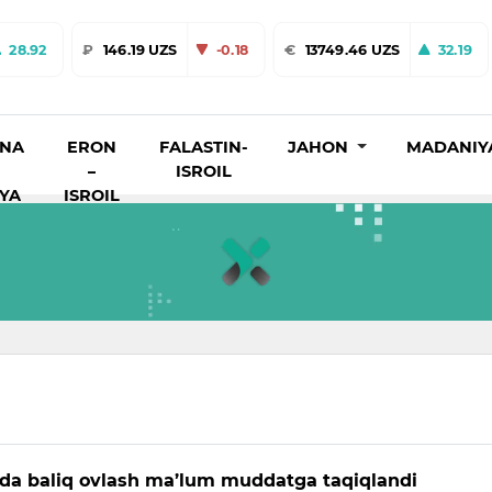
28.92
₽
146.19 UZS
-0.18
€
13749.46 UZS
32.19
INA
ERON
FALASTIN-
JAHON
MADANIY
–
ISROIL
IYA
ISROIL
da baliq ovlash ma’lum muddatga taqiqlandi