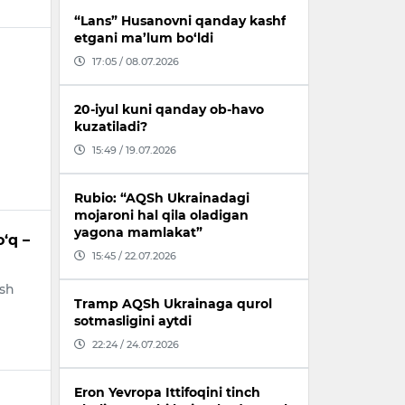
“Lans” Husanovni qanday kashf
etgani ma’lum bo‘ldi
17:05 / 08.07.2026
20-iyul kuni qanday ob-havo
kuzatiladi?
15:49 / 19.07.2026
Rubio: “AQSh Ukrainadagi
mojaroni hal qila oladigan
yagona mamlakat”
‘q –
15:45 / 22.07.2026
ish
Tramp AQSh Ukrainaga qurol
sotmasligini aytdi
22:24 / 24.07.2026
Eron Yevropa Ittifoqini tinch