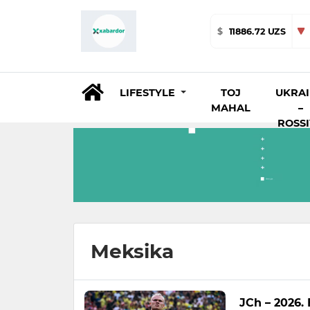
$
11886.72 UZS
LIFESTYLE
TOJ
UKRA
MAHAL
–
ROSS
Meksika
JCh – 2026. 