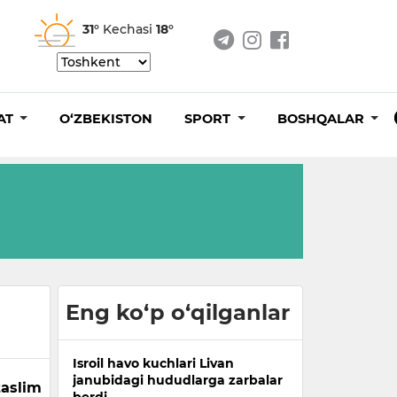
31°
Kechasi
18°
AT
O‘ZBEKISTON
SPORT
BOSHQALAR
Eng ko‘p o‘qilganlar
Isroil havo kuchlari Livan
janubidagi hududlarga zarbalar
taslim