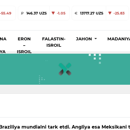
-55.49
₽
146.37 UZS
-1.05
€
13717.27 UZS
-25.83
INA
ERON
FALASTIN-
JAHON
MADANIY
–
ISROIL
IYA
ISROIL
Braziliya mundialni tark etdi. Angliya esa Meksikani 