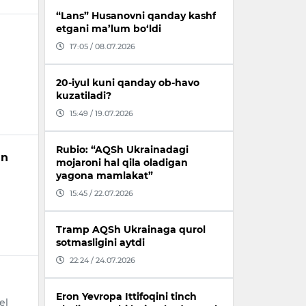
“Lans” Husanovni qanday kashf
etgani ma’lum bo‘ldi
17:05 / 08.07.2026
g
20-iyul kuni qanday ob-havo
kuzatiladi?
15:49 / 19.07.2026
Rubio: “AQSh Ukrainadagi
an
mojaroni hal qila oladigan
yagona mamlakat”
15:45 / 22.07.2026
Tramp AQSh Ukrainaga qurol
sotmasligini aytdi
22:24 / 24.07.2026
Eron Yevropa Ittifoqini tinch
el