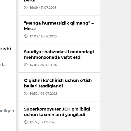
berdi
16:09 / 11.07.2026
“Menga hurmatsizlik qilmang” –
Messi
17:03 / 12.07.2026
rishi
Saudiya shahzodasi Londondagi
mehmonxonada vafot etdi
-da,
14:10 / 24.07.2026
O‘qishni ko‘chirish uchun o‘tish
ballari tasdiqlandi
14:52 / 09.07.2026
Superkompyuter JCH g‘olibligi
anilgan
uchun taxminlarni yangiladi
12:57 / 12.07.2026