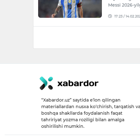
Messi 2026-yi
17:23 / 14.02.20
“Xabardor.uz” saytida eʼlon qilingan
materiallardan nusxa ko‘chirish, tarqatish v
boshqa shakllarda foydalanish faqat
tahririyat yozma roziligi bilan amalga
oshirilishi mumkin.