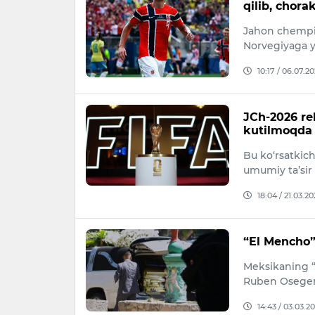
qilib, chora
Jahon chempio
Norvegiyaga y
10:17 / 06.07.2
JCh-2026 re
kutilmoqda
Bu ko‘rsatkich
umumiy ta’sir
18:04 / 21.03.2
“El Mencho” 
Meksikaning “X
Ruben Osegera
14:43 / 03.03.2