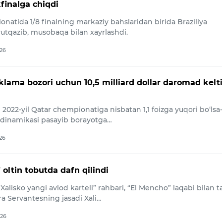
kfinalga chiqdi
natida 1/8 finalning markaziy bahslaridan birida Braziliya
utqazib, musobaqa bilan xayrlashdi.
026
klama bozori uchun 10,5 milliard dollar daromad kelti
 2022-yil Qatar chempionatiga nisbatan 1,1 foizga yuqori bo‘lsa
 dinamikasi pasayib borayotga…
026
oltin tobutda dafn qilindi
alisko yangi avlod karteli” rahbari, “El Mencho” laqabi bilan t
 Servantesning jasadi Xali…
026