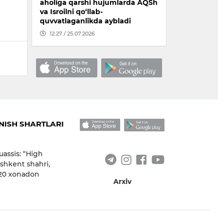
aholiga qarshi hujumlarda AQSh
va Isroilni qo‘llab-
quvvatlaganlikda aybladi
12:27 / 25.07.2026
ISH SHARTLARI
uassis: “High
shkent shahri,
 20 xonadon
Arxiv