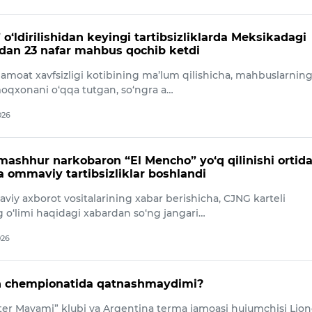
o‘ldirilishidan keyingi tartibsizliklarda Meksikadagi
an 23 nafar mahbus qochib ketdi
 jamoat xavfsizligi kotibining ma’lum qilishicha, mahbuslarnin
moqxonani o‘qqa tutgan, so‘ngra a…
026
ashhur narkobaron “El Mencho” yo‘q qilinishi ortid
ommaviy tartibsizliklar boshlandi
viy axborot vositalarining xabar berishicha, CJNG karteli
g o‘limi haqidagi xabardan so‘ng jangari…
026
n chempionatida qatnashmaydimi?
er Mayami” klubi va Argentina terma jamoasi hujumchisi Lion