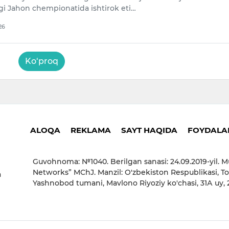
lgi Jahon chempionatida ishtirok eti…
26
Ko‘proq
ALOQA
REKLAMA
SAYT HAQIDA
FOYDALAN
Guvohnoma: №1040. Berilgan sanasi: 24.09.2019-yil. M
Networks” MChJ. Manzil: O'zbekiston Respublikasi, To
a
Yashnobod tumani, Mavlono Riyoziy ko'chasi, 31А uy,