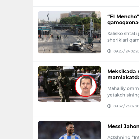
“El Mencho” 
qamoqxonad
Xalisko shtati
sheriklari qa
09:25 / 24.02.2
Meksikada m
mamlakatda 
Mahalliy omma
yetakchisinin
09:32 / 23.02.2
Messi Jaho
AQShning “Int