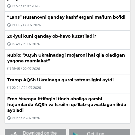
12:57 / 12.07.2026
“Lans” Husanovni qanday kashf etgani ma’lum bo‘ldi
17:05 / 08.07.2026
20-iyul kuni qanday ob-havo kuzatiladi?
15:49 / 19.07.2026
Rubio: “AQSh Ukrainadagi mojaroni hal qila oladigan
yagona mamlakat”
15:45 / 22.07.2026
Tramp AQSh Ukrainaga qurol sotmasligini aytdi
22:24 / 24.07.2026
Eron Yevropa Ittifoqini tinch aholiga qarshi
hujumlarda AQSh va Isroilni qo‘llab-quvvatlaganlikda
aybladi
12:27 / 25.07.2026