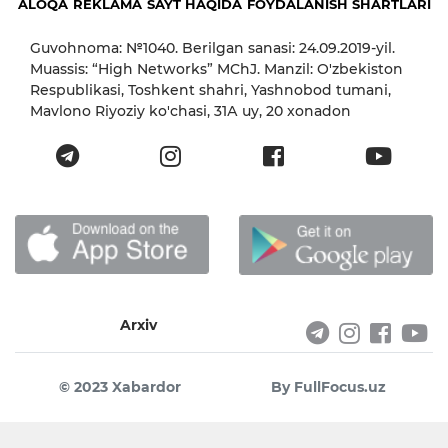
ALOQA
REKLAMA
SAYT HAQIDA
FOYDALANISH SHARTLARI
Guvohnoma: №1040. Berilgan sanasi: 24.09.2019-yil.
Muassis: “High Networks” MChJ. Manzil: O'zbekiston
Respublikasi, Toshkent shahri, Yashnobod tumani,
Mavlono Riyoziy ko'chasi, 31А uy, 20 xonadon
Arxiv
© 2023 Xabardor
By FullFocus.uz