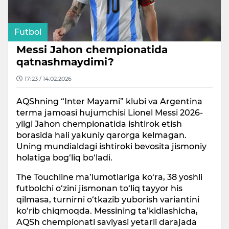
Futbol
Messi Jahon chempionatida
qatnashmaydimi?
17:23 / 14.02.2026
AQShning “Inter Mayami” klubi va Argentina
terma jamoasi hujumchisi Lionel Messi 2026-
yilgi Jahon chempionatida ishtirok etish
borasida hali yakuniy qarorga kelmagan.
Uning mundialdagi ishtiroki bevosita jismoniy
holatiga bog‘liq bo‘ladi.
The Touchline ma’lumotlariga ko‘ra, 38 yoshli
futbolchi o‘zini jismonan to‘liq tayyor his
qilmasa, turnirni o‘tkazib yuborish variantini
ko‘rib chiqmoqda. Messining ta’kidlashicha,
AQSh chempionati saviyasi yetarli darajada