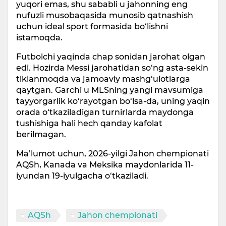
yuqori emas, shu sababli u jahonning eng
nufuzli musobaqasida munosib qatnashish
uchun ideal sport formasida bo‘lishni
istamoqda.
Futbolchi yaqinda chap sonidan jarohat olgan
edi. Hozirda Messi jarohatidan so‘ng asta-sekin
tiklanmoqda va jamoaviy mashg‘ulotlarga
qaytgan. Garchi u MLSning yangi mavsumiga
tayyorgarlik ko‘rayotgan bo‘lsa-da, uning yaqin
orada o‘tkaziladigan turnirlarda maydonga
tushishiga hali hech qanday kafolat
berilmagan.
Ma’lumot uchun, 2026-yilgi Jahon chempionati
AQSh, Kanada va Meksika maydonlarida 11-
iyundan 19-iyulgacha o‘tkaziladi.
AQSh
Jahon chempionati