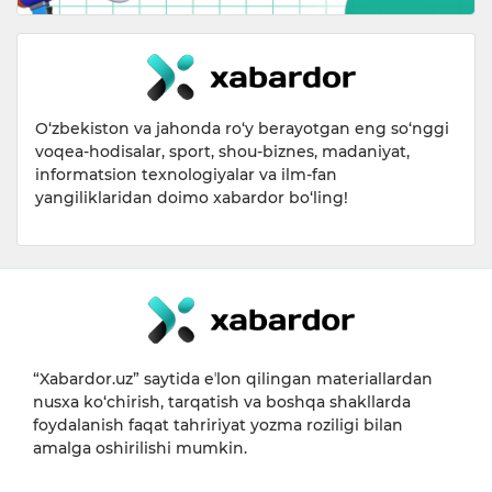
O‘zbekiston va jahonda ro‘y berayotgan eng so‘nggi
voqea-hodisalar, sport, shou-biznes, madaniyat,
informatsion texnologiyalar va ilm-fan
yangiliklaridan doimo xabardor bo‘ling!
“Xabardor.uz” saytida eʼlon qilingan materiallardan
nusxa ko‘chirish, tarqatish va boshqa shakllarda
foydalanish faqat tahririyat yozma roziligi bilan
amalga oshirilishi mumkin.