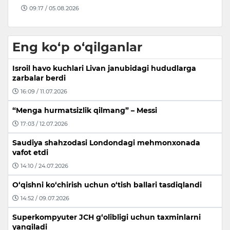
10:04 / 05.08.2026
Eng ko‘p o‘qilganlar
Isroil havo kuchlari Livan janubidagi hududlarga
zarbalar berdi
16:09 / 11.07.2026
“Menga hurmatsizlik qilmang” – Messi
17:03 / 12.07.2026
Saudiya shahzodasi Londondagi mehmonxonada
vafot etdi
14:10 / 24.07.2026
O‘qishni ko‘chirish uchun o‘tish ballari tasdiqlandi
14:52 / 09.07.2026
Superkompyuter JCH g‘olibligi uchun taxminlarni
yangiladi