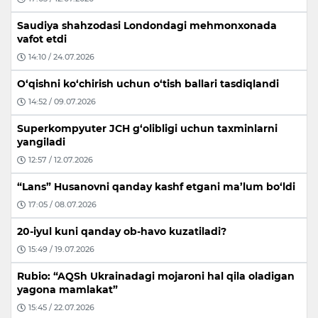
Saudiya shahzodasi Londondagi mehmonxonada
vafot etdi
14:10 / 24.07.2026
O‘qishni ko‘chirish uchun o‘tish ballari tasdiqlandi
14:52 / 09.07.2026
Superkompyuter JCH g‘olibligi uchun taxminlarni
yangiladi
12:57 / 12.07.2026
“Lans” Husanovni qanday kashf etgani ma’lum bo‘ldi
17:05 / 08.07.2026
20-iyul kuni qanday ob-havo kuzatiladi?
15:49 / 19.07.2026
Rubio: “AQSh Ukrainadagi mojaroni hal qila oladigan
yagona mamlakat”
15:45 / 22.07.2026