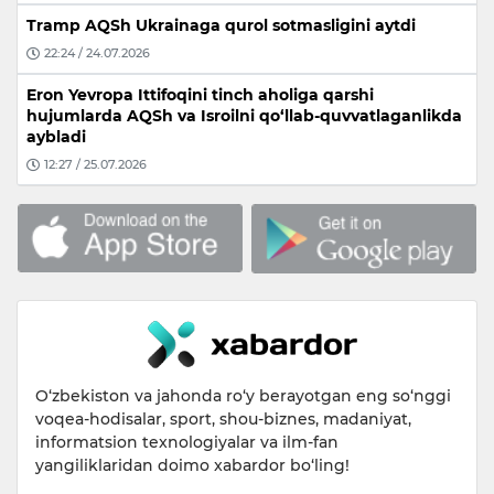
Tramp AQSh Ukrainaga qurol sotmasligini aytdi
22:24 / 24.07.2026
Eron Yevropa Ittifoqini tinch aholiga qarshi
hujumlarda AQSh va Isroilni qo‘llab-quvvatlaganlikda
aybladi
12:27 / 25.07.2026
O‘zbekiston va jahonda ro‘y berayotgan eng so‘nggi
voqea-hodisalar, sport, shou-biznes, madaniyat,
informatsion texnologiyalar va ilm-fan
yangiliklaridan doimo xabardor bo‘ling!