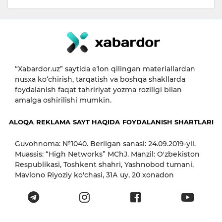
“Xabardor.uz” saytida eʼlon qilingan materiallardan
nusxa ko‘chirish, tarqatish va boshqa shakllarda
foydalanish faqat tahririyat yozma roziligi bilan
amalga oshirilishi mumkin.
ALOQA
REKLAMA
SAYT HAQIDA
FOYDALANISH SHARTLARI
Guvohnoma: №1040. Berilgan sanasi: 24.09.2019-yil.
Muassis: “High Networks” MChJ. Manzil: O'zbekiston
Respublikasi, Toshkent shahri, Yashnobod tumani,
Mavlono Riyoziy ko'chasi, 31А uy, 20 xonadon