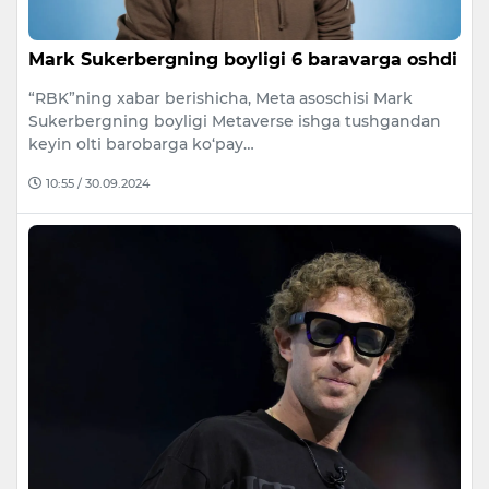
Mark Sukerbergning boyligi 6 baravarga oshdi
“RBK”ning xabar berishicha, Meta asoschisi Mark
Sukerbergning boyligi Metaverse ishga tushgandan
keyin olti barobarga ko‘pay…
10:55 / 30.09.2024