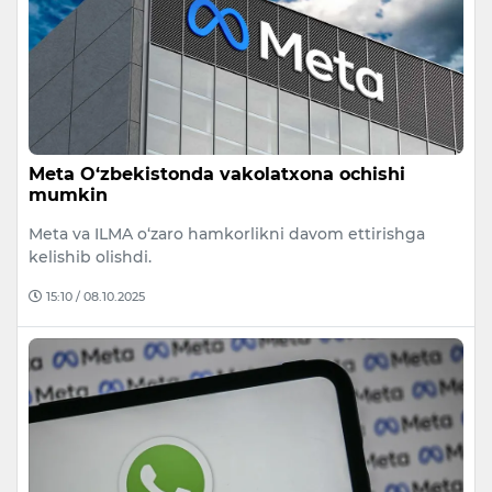
Meta O‘zbekistonda vakolatxona ochishi
mumkin
Meta va ILMA o‘zaro hamkorlikni davom ettirishga
kelishib olishdi.
15:10 / 08.10.2025