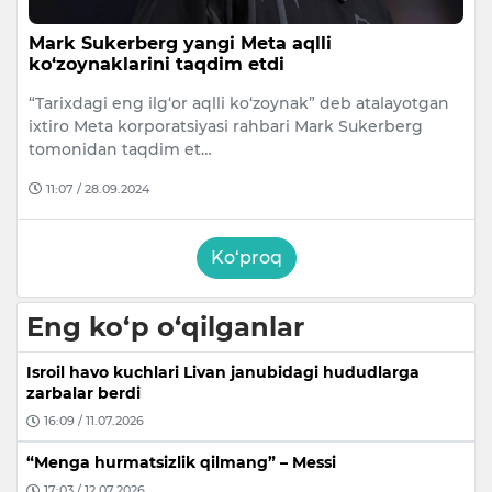
Mark Sukerberg yangi Meta aqlli
ko‘zoynaklarini taqdim etdi
“Tarixdagi eng ilg‘or aqlli ko‘zoynak” deb atalayotgan
ixtiro Meta korporatsiyasi rahbari Mark Sukerberg
tomonidan taqdim et…
11:07 / 28.09.2024
Ko‘proq
Eng ko‘p o‘qilganlar
Isroil havo kuchlari Livan janubidagi hududlarga
zarbalar berdi
16:09 / 11.07.2026
“Menga hurmatsizlik qilmang” – Messi
17:03 / 12.07.2026