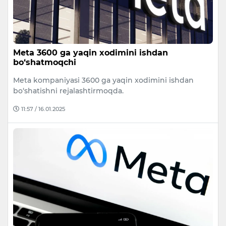
Meta 3600 ga yaqin xodimini ishdan
bo‘shatmoqchi
Meta kompaniyasi 3600 ga yaqin xodimini ishdan
bo‘shatishni rejalashtirmoqda.
11:57 / 16.01.2025