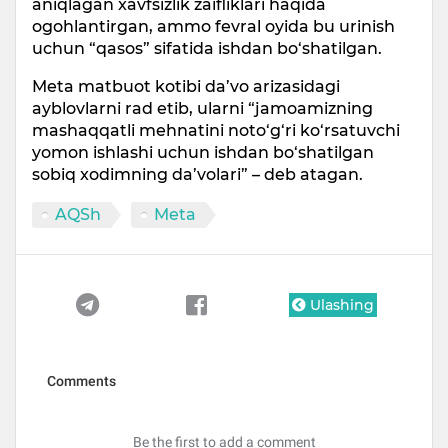
aniqlagan xavfsizlik zaifliklari haqida
ogohlantirgan, ammo fevral oyida bu urinish
uchun “qasos” sifatida ishdan bo‘shatilgan.
Meta matbuot kotibi da’vo arizasidagi
ayblovlarni rad etib, ularni “jamoamizning
mashaqqatli mehnatini noto‘g‘ri ko‘rsatuvchi
yomon ishlashi uchun ishdan bo‘shatilgan
sobiq xodimning da’volari” – deb atagan.
AQSh
Meta
Ulashing