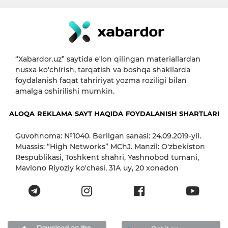
“Xabardor.uz” saytida eʼlon qilingan materiallardan
nusxa ko‘chirish, tarqatish va boshqa shakllarda
foydalanish faqat tahririyat yozma roziligi bilan
amalga oshirilishi mumkin.
ALOQA
REKLAMA
SAYT HAQIDA
FOYDALANISH SHARTLARI
Guvohnoma: №1040. Berilgan sanasi: 24.09.2019-yil.
Muassis: “High Networks” MChJ. Manzil: O'zbekiston
Respublikasi, Toshkent shahri, Yashnobod tumani,
Mavlono Riyoziy ko'chasi, 31А uy, 20 xonadon