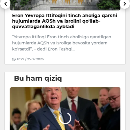
Eron Yevropa Ittifoqini tinch aholiga qarshi
T
hujumlarda AQSh va Isroilni qo‘llab-
a
quvvatlaganlikda aybladi
A
“Yevropa Ittifoqi Eron tinch aholisiga qaratilgan
Uk
hujumlarda AQSh va Isroilga bevosita yordam
ko‘rsatdi”, – dedi Eron Tashqi…
12:27 / 25.07.2026
Bu ham qiziq