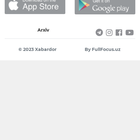
Arxiv
© 2023 Xabardor
By FullFocus.uz