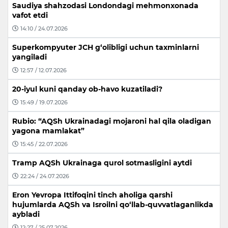
Saudiya shahzodasi Londondagi mehmonxonada
vafot etdi
14:10 / 24.07.2026
Superkompyuter JCH g‘olibligi uchun taxminlarni
yangiladi
12:57 / 12.07.2026
20-iyul kuni qanday ob-havo kuzatiladi?
15:49 / 19.07.2026
Rubio: “AQSh Ukrainadagi mojaroni hal qila oladigan
yagona mamlakat”
15:45 / 22.07.2026
Tramp AQSh Ukrainaga qurol sotmasligini aytdi
22:24 / 24.07.2026
Eron Yevropa Ittifoqini tinch aholiga qarshi
hujumlarda AQSh va Isroilni qo‘llab-quvvatlaganlikda
aybladi
12:27 / 25.07.2026