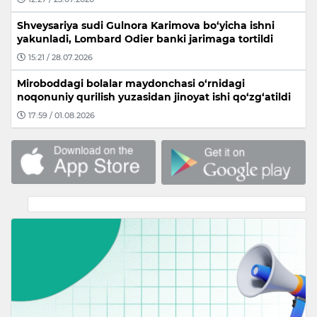
Shveysariya sudi Gulnora Karimova bo‘yicha ishni
yakunladi, Lombard Odier banki jarimaga tortildi
15:21 / 28.07.2026
Miroboddagi bolalar maydonchasi o‘rnidagi
noqonuniy qurilish yuzasidan jinoyat ishi qo‘zg‘atildi
17:59 / 01.08.2026