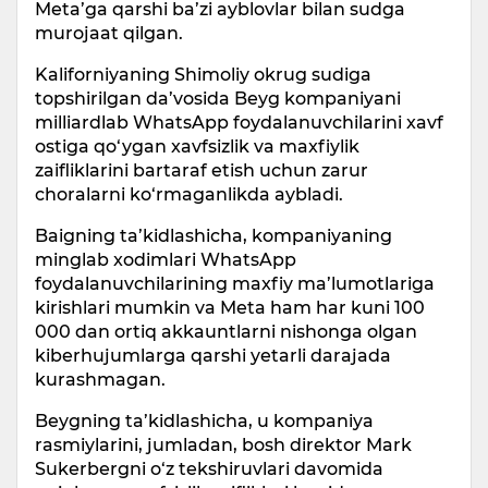
Meta’ga qarshi ba’zi ayblovlar bilan sudga
murojaat qilgan.
Kaliforniyaning Shimoliy okrug sudiga
topshirilgan da’vosida Beyg kompaniyani
milliardlab WhatsApp foydalanuvchilarini xavf
ostiga qo‘ygan xavfsizlik va maxfiylik
zaifliklarini bartaraf etish uchun zarur
choralarni ko‘rmaganlikda aybladi.
Baigning ta’kidlashicha, kompaniyaning
minglab xodimlari WhatsApp
foydalanuvchilarining maxfiy ma’lumotlariga
kirishlari mumkin va Meta ham har kuni 100
000 dan ortiq akkauntlarni nishonga olgan
kiberhujumlarga qarshi yetarli darajada
kurashmagan.
Beygning ta’kidlashicha, u kompaniya
rasmiylarini, jumladan, bosh direktor Mark
Sukerbergni o‘z tekshiruvlari davomida