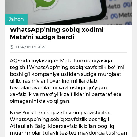
Jahon
WhatsApp’ning sobiq xodimi
Meta’ni sudga berdi
09:34 / 09.09.2025
AQShda joylashgan Meta kompaniyasiga
tegishli WhatsApp’ning sobiq xavfsizlik bo‘limi
boshlig‘i kompaniya ustidan sudga murojaat
qilib, rasmiylar ilovaning milliardlab
foydalanuvchilarini xavf ostiga qo‘ygan
xavfsizlik va maxfiylik zaifliklarini bartaraf eta
olmaganini da’vo qilgan.
New York Times gazetasining yozishicha,
WhatsApp’ning sobiq xavfsizlik boshlig‘i
Attaullah Baig, kiberxavfsizlik bilan bog‘liq
muammolar tufayli tez-tez maydonga tushgan