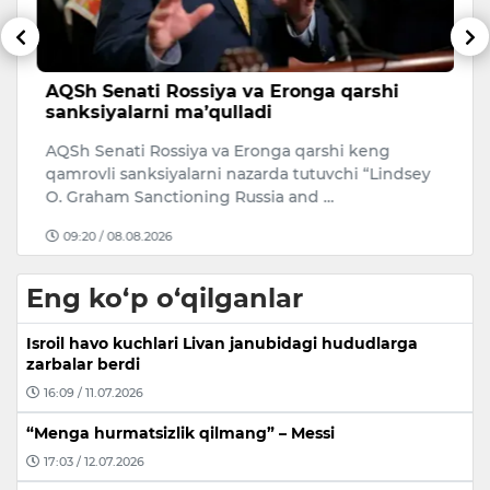
AQSh Senati Rossiya va Eronga qarshi
H
sanksiyalarni ma’qulladi
i
v
AQSh Senati Rossiya va Eronga qarshi keng
H
qamrovli sanksiyalarni nazarda tutuvchi “Lindsey
“T
O. Graham Sanctioning Russia and …
Te
09:20 / 08.08.2026
Eng ko‘p o‘qilganlar
Isroil havo kuchlari Livan janubidagi hududlarga
zarbalar berdi
16:09 / 11.07.2026
“Menga hurmatsizlik qilmang” – Messi
17:03 / 12.07.2026