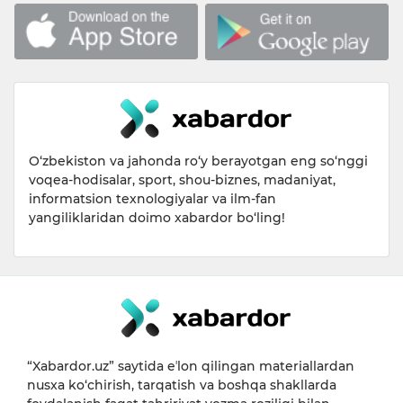
O‘zbekiston va jahonda ro‘y berayotgan eng so‘nggi
voqea-hodisalar, sport, shou-biznes, madaniyat,
informatsion texnologiyalar va ilm-fan
yangiliklaridan doimo xabardor bo‘ling!
“Xabardor.uz” saytida eʼlon qilingan materiallardan
nusxa ko‘chirish, tarqatish va boshqa shakllarda