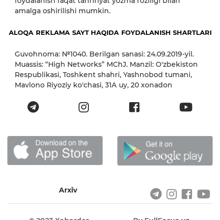
foydalanish faqat tahririyat yozma roziligi bilan
amalga oshirilishi mumkin.
ALOQA
REKLAMA
SAYT HAQIDA
FOYDALANISH SHARTLARI
Guvohnoma: №1040. Berilgan sanasi: 24.09.2019-yil.
Muassis: “High Networks” MChJ. Manzil: O'zbekiston
Respublikasi, Toshkent shahri, Yashnobod tumani,
Mavlono Riyoziy ko'chasi, 31А uy, 20 xonadon
Arxiv