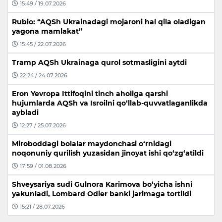
15:49 / 19.07.2026
Rubio: “AQSh Ukrainadagi mojaroni hal qila oladigan
yagona mamlakat”
15:45 / 22.07.2026
Tramp AQSh Ukrainaga qurol sotmasligini aytdi
22:24 / 24.07.2026
Eron Yevropa Ittifoqini tinch aholiga qarshi
hujumlarda AQSh va Isroilni qo‘llab-quvvatlaganlikda
aybladi
12:27 / 25.07.2026
Miroboddagi bolalar maydonchasi o‘rnidagi
noqonuniy qurilish yuzasidan jinoyat ishi qo‘zg‘atildi
17:59 / 01.08.2026
Shveysariya sudi Gulnora Karimova bo‘yicha ishni
yakunladi, Lombard Odier banki jarimaga tortildi
15:21 / 28.07.2026