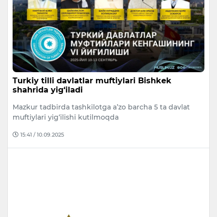
Turkiy tilli davlatlar muftiylari Bishkek
shahrida yig‘iladi
Mazkur tadbirda tashkilotga a’zo barcha 5 ta davlat
muftiylari yig‘ilishi kutilmoqda
15:41 / 10.09.2025