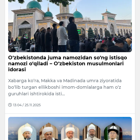
O‘zbekistonda juma namozidan so‘ng istisqo
namozi o‘qiladi – O‘zbekiston musulmonlari
idorasi
Xabarga ko‘ra, Makka va Madinada umra ziyoratida
bo‘lib turgan ellikboshi imom-domlalarga ham o‘z
guruhlari ishtirokida isti…
13:04 / 25.11.2025