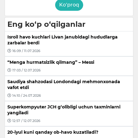
Ko‘proq
Eng ko‘p o‘qilganlar
Isroil havo kuchlari Livan janubidagi hududlarga
zarbalar berdi
16:09 / 11.07.2026
“Menga hurmatsizlik qilmang” – Messi
17:03 / 12.07.2026
Saudiya shahzodasi Londondagi mehmonxonada
vafot etdi
14:10 / 24.07.2026
Superkompyuter JCH g‘olibligi uchun taxminlarni
yangiladi
12:57 / 12.07.2026
20-iyul kuni qanday ob-havo kuzatiladi?