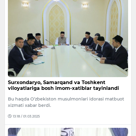
Surxondaryo, Samarqand va Toshkent
viloyatlariga bosh imom-xatiblar tayinlandi
Bu haqda O‘zbekiston musulmonlari idorasi matbuot
xizmati xabar berdi.
13:18 / 01.03.2025