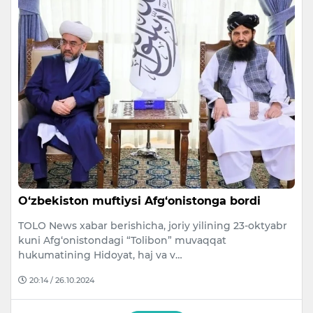
O‘zbekiston muftiysi Afg‘onistonga bordi
TOLO News xabar berishicha, joriy yilining 23-oktyabr
kuni Afg‘onistondagi “Tolibon” muvaqqat
hukumatining Hidoyat, haj va v…
20:14 / 26.10.2024