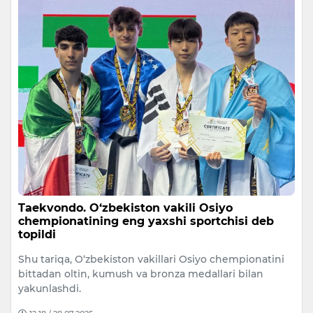
Taekvondo. O‘zbekiston vakili Osiyo
chempionatining eng yaxshi sportchisi deb
topildi
Shu tariqa, O‘zbekiston vakillari Osiyo chempionatini
bittadan oltin, kumush va bronza medallari bilan
yakunlashdi.