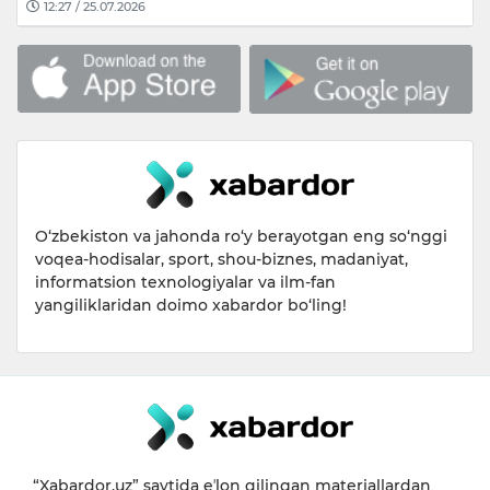
12:27 / 25.07.2026
O‘zbekiston va jahonda ro‘y berayotgan eng so‘nggi
voqea-hodisalar, sport, shou-biznes, madaniyat,
informatsion texnologiyalar va ilm-fan
yangiliklaridan doimo xabardor bo‘ling!
“Xabardor.uz” saytida eʼlon qilingan materiallardan