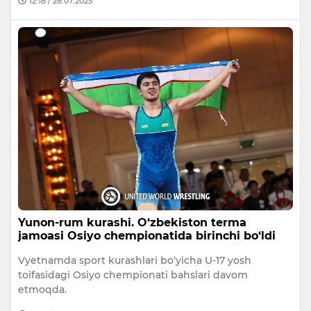
12:18 / 28.07.2025
Yunon-rum kurashi. O‘zbekiston terma
jamoasi Osiyo chempionatida birinchi bo‘ldi
Vyetnamda sport kurashlari bo‘yicha U-17 yosh
toifasidagi Osiyo chempionati bahslari davom
etmoqda.