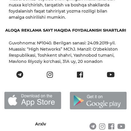
nusxa ko‘chirish, tarqatish va boshqa shakllarda
foydalanish faqat tahririyat yozma roziligi bilan
amalga oshirilishi mumkin.
ALOQA
REKLAMA
SAYT HAQIDA
FOYDALANISH SHARTLARI
Guvohnoma: №1040. Berilgan sanasi: 24.09.2019-yil.
Muassis: “High Networks” MChJ. Manzil: O'zbekiston
Respublikasi, Toshkent shahri, Yashnobod tumani,
Mavlono Riyoziy ko'chasi, 31А uy, 20 xonadon
Arxiv