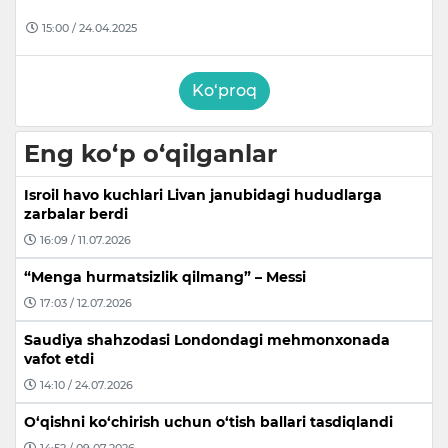
15:00 / 24.04.2025
Ko‘proq
Eng ko‘p o‘qilganlar
Isroil havo kuchlari Livan janubidagi hududlarga
zarbalar berdi
16:09 / 11.07.2026
“Menga hurmatsizlik qilmang” – Messi
17:03 / 12.07.2026
Saudiya shahzodasi Londondagi mehmonxonada
vafot etdi
14:10 / 24.07.2026
O‘qishni ko‘chirish uchun o‘tish ballari tasdiqlandi
14:52 / 09.07.2026