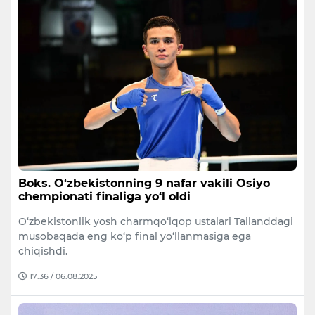
Boks. O‘zbekistonning 9 nafar vakili Osiyo
chempionati finaliga yo‘l oldi
O‘zbekistonlik yosh charmqo‘lqop ustalari Tailanddagi
musobaqada eng ko‘p final yo‘llanmasiga ega
chiqishdi.
17:36 / 06.08.2025