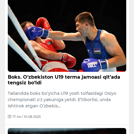
Boks. O‘zbekiston U19 terma jamoasi qit’ada
tengsiz bo‘ldi
Tailandda boks bo‘yicha U19 yosh toifasidagi Osiyo
chempionati o‘z yakuniga yetdi. E’tiborlisi, unda
ishtirok etgan O‘zbekis…
17:44 / 10.08.2025