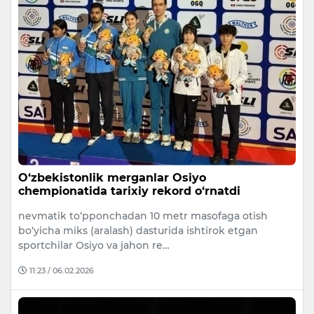
O‘zbekistonlik merganlar Osiyo
chempionatida tarixiy rekord o‘rnatdi
nevmatik to‘pponchadan 10 metr masofaga otish
bo‘yicha miks (aralash) dasturida ishtirok etgan
sportchilar Osiyo va jahon re…
11:23 / 06.02.2026