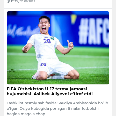
17:33 / 25.06.2025
FIFA O‘zbekiston U-17 terma jamoasi
hujumchisi Asilbek Aliyevni e’tirof etdi
Tashkilot rasmiy sahifasida Saudiya Arabistonida bo‘lib
o‘tgan Osiyo kubogida porlagan 6 nafar futbolchi
haqida maqola chop …