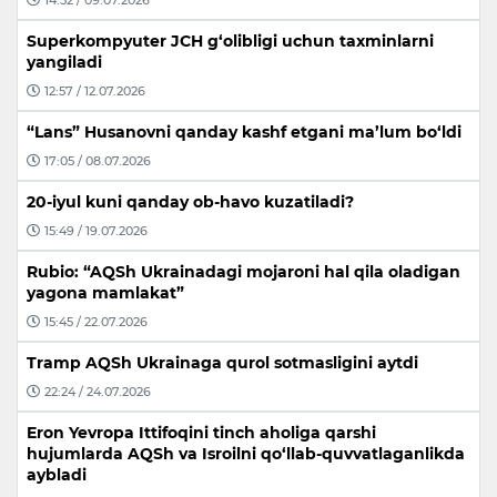
Superkompyuter JCH g‘olibligi uchun taxminlarni
yangiladi
12:57 / 12.07.2026
“Lans” Husanovni qanday kashf etgani ma’lum bo‘ldi
17:05 / 08.07.2026
20-iyul kuni qanday ob-havo kuzatiladi?
15:49 / 19.07.2026
Rubio: “AQSh Ukrainadagi mojaroni hal qila oladigan
yagona mamlakat”
15:45 / 22.07.2026
Tramp AQSh Ukrainaga qurol sotmasligini aytdi
22:24 / 24.07.2026
Eron Yevropa Ittifoqini tinch aholiga qarshi
hujumlarda AQSh va Isroilni qo‘llab-quvvatlaganlikda
aybladi