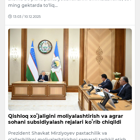
ming gektarda to‘liq…
13:03 / 10.12.2025
Qishloq xoʻjaligini moliyalashtirish va agrar
sohani subsidiyalash rejalari koʻrib chiqildi
Prezident Shavkat Mirziyoyev paxtachilik va
g‘allachilikni moliyalashtirishni samarali tashkil etish