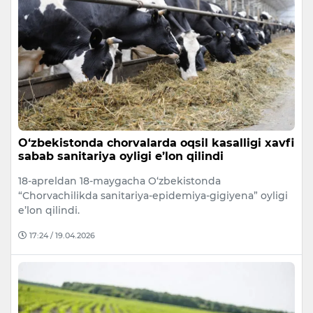
O‘zbekistonda chorvalarda oqsil kasalligi xavfi
sabab sanitariya oyligi e’lon qilindi
18-apreldan 18-maygacha O‘zbekistonda
“Chorvachilikda sanitariya-epidemiya-gigiyena” oyligi
e’lon qilindi.
17:24 / 19.04.2026