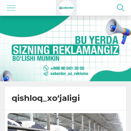
qishloq_xo‘jaligi