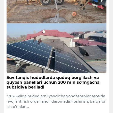
Suv tanqis hududlarda quduq burg‘ilash va
quyosh panellari uchun 200 mln so‘mgacha
subsidiya beriladi
“2026-yilda hududlarni yangicha yondashuvlar asosida
rivojlantirish orqali aholi daromadini oshirish, barqaror
ish o‘rinlari…