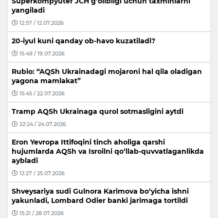
Superkompyuter JCH g‘olibligi uchun taxminlarni
yangiladi
12:57 / 12.07.2026
20-iyul kuni qanday ob-havo kuzatiladi?
15:49 / 19.07.2026
Rubio: “AQSh Ukrainadagi mojaroni hal qila oladigan
yagona mamlakat”
15:45 / 22.07.2026
Tramp AQSh Ukrainaga qurol sotmasligini aytdi
22:24 / 24.07.2026
Eron Yevropa Ittifoqini tinch aholiga qarshi
hujumlarda AQSh va Isroilni qo‘llab-quvvatlaganlikda
aybladi
12:27 / 25.07.2026
Shveysariya sudi Gulnora Karimova bo‘yicha ishni
yakunladi, Lombard Odier banki jarimaga tortildi
15:21 / 28.07.2026