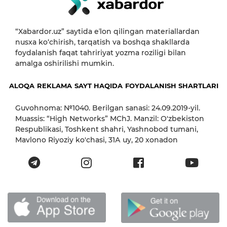
“Xabardor.uz” saytida eʼlon qilingan materiallardan
nusxa ko‘chirish, tarqatish va boshqa shakllarda
foydalanish faqat tahririyat yozma roziligi bilan
amalga oshirilishi mumkin.
ALOQA
REKLAMA
SAYT HAQIDA
FOYDALANISH SHARTLARI
Guvohnoma: №1040. Berilgan sanasi: 24.09.2019-yil.
Muassis: “High Networks” MChJ. Manzil: O'zbekiston
Respublikasi, Toshkent shahri, Yashnobod tumani,
Mavlono Riyoziy ko'chasi, 31А uy, 20 xonadon