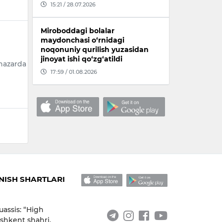
15:21 / 28.07.2026
Miroboddagi bolalar
maydonchasi o‘rnidagi
noqonuniy qurilish yuzasidan
jinoyat ishi qo‘zg‘atildi
nazarda
17:59 / 01.08.2026
ISH SHARTLARI
uassis: “High
shkent shahri,