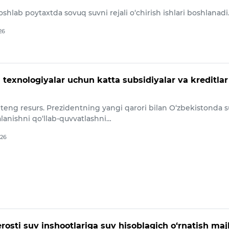
hlab poytaxtda sovuq suvni rejali o‘chirish ishlari boshlanadi
26
 texnologiyalar uchun katta subsidiyalar va kreditlar
 teng resurs. Prezidentning yangi qarori bilan O‘zbekistonda 
lanishni qo‘llab-quvvatlashni…
026
rosti suv inshootlariga suv hisoblagich o‘rnatish maj