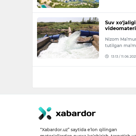
Suv xo‘jalig
videomateria
Nizom Ma’muri
tutilgan ma’m
13:13 / 11.06.202
“Xabardor.uz” saytida eʼlon qilingan