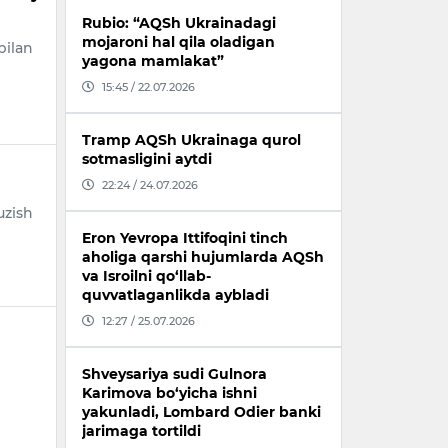
Rubio: “AQSh Ukrainadagi
mojaroni hal qila oladigan
bilan
yagona mamlakat”
15:45 / 22.07.2026
Tramp AQSh Ukrainaga qurol
sotmasligini aytdi
22:24 / 24.07.2026
uzish
Eron Yevropa Ittifoqini tinch
aholiga qarshi hujumlarda AQSh
va Isroilni qo‘llab-
quvvatlaganlikda aybladi
12:27 / 25.07.2026
Shveysariya sudi Gulnora
Karimova bo‘yicha ishni
yakunladi, Lombard Odier banki
jarimaga tortildi