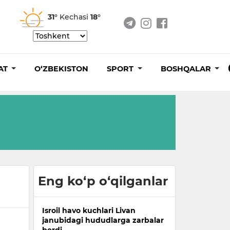
31°
Kechasi
18°
AT
O‘ZBEKISTON
SPORT
BOSHQALAR
Eng ko‘p o‘qilganlar
Isroil havo kuchlari Livan
janubidagi hududlarga zarbalar