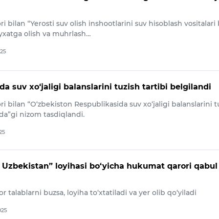
 bilan “Yerosti suv olish inshootlarini suv hisoblash vositalari 
‘yxatga olish va muhrlash…
025
a suv xo‘jaligi balanslarini tuzish tartibi belgilandi
 bilan “O‘zbekiston Respublikasida suv xo‘jaligi balanslarini t
sida”gi nizom tasdiqlandi.
25
 Uzbekistan” loyihasi bo‘yicha hukumat qarori qabul
 talablarni buzsa, loyiha to‘xtatiladi va yer olib qo‘yiladi
025