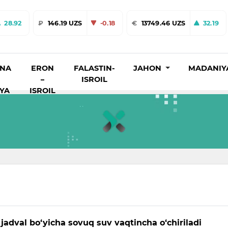
28.92
₽
146.19 UZS
-0.18
€
13749.46 UZS
32.19
INA
ERON
FALASTIN-
JAHON
MADANIY
–
ISROIL
IYA
ISROIL
jadval bo‘yicha sovuq suv vaqtincha o‘chiriladi