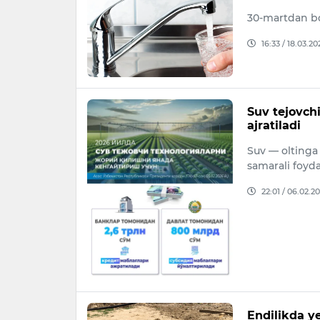
30-martdan bos
16:33 / 18.03.20
Suv tejovchi
ajratiladi
Suv — oltinga
samarali foyda
22:01 / 06.02.2
Endilikda ye