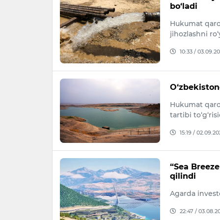
bo‘ladi
Hukumat qarori
jihozlashni ro
10:33 / 03.09.2
O‘zbekistond
Hukumat qarori
tartibi to‘g‘ri
15:19 / 02.09.20
“Sea Breeze
qilindi
Agarda investor
22:47 / 03.08.2