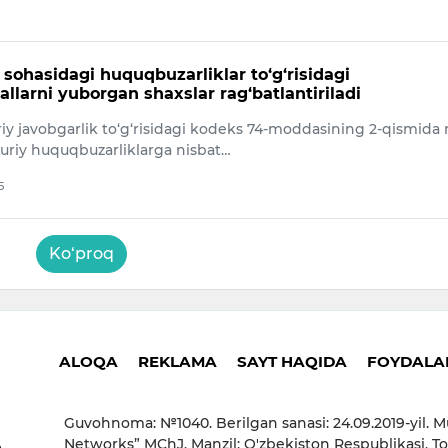
i sohasidagi huquqbuzarliklar to‘g‘risidagi
llarni yuborgan shaxslar rag‘batlantiriladi
y javobgarlik to‘g‘risidagi kodeks 74-moddasining 2-qismida 
uriy huquqbuzarliklarga nisbat…
5
Ko‘proq
ALOQA
REKLAMA
SAYT HAQIDA
FOYDALAN
Guvohnoma: №1040. Berilgan sanasi: 24.09.2019-yil. M
Networks” MChJ. Manzil: O'zbekiston Respublikasi, To