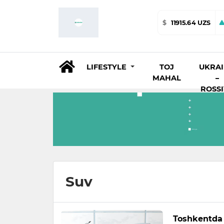
$
11915.64 UZS
LIFESTYLE
TOJ
UKRA
MAHAL
–
ROSS
Suv
Toshkentda 