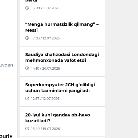
berdi
.
16:09 / 11.07.2026
“Menga hurmatsizlik qilmang” –
Messi
17:03 / 12.07.2026
Saudiya shahzodasi Londondagi
mehmonxonada vafot etdi
suvdan
14:10 / 24.07.2026
Superkompyuter JCH g‘olibligi
uchun taxminlarni yangiladi
12:57 / 12.07.2026
20-iyul kuni qanday ob-havo
kuzatiladi?
15:49 / 19.07.2026
buriy