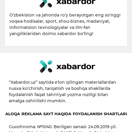
O‘zbekiston va jahonda ro‘y berayotgan eng so‘nggi
voqea-hodisalar, sport, shou-biznes, madaniyat,
informatsion texnologiyalar va ilm-fan
yangiliklaridan doimo xabardor bo‘ling!
“Xabardor.uz” saytida eʼlon qilingan materiallardan
nusxa ko‘chirish, tarqatish va boshqa shakllarda
foydalanish faqat tahririyat yozma roziligi bilan
amalga oshirilishi mumkin.
ALOQA
REKLAMA
SAYT HAQIDA
FOYDALANISH SHARTLARI
Guvohnoma: №1040. Berilgan sanasi: 24.09.2019-yil.