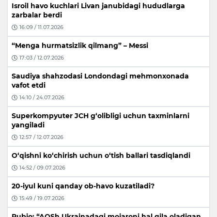
Isroil havo kuchlari Livan janubidagi hududlarga
zarbalar berdi
16:09 / 11.07.2026
“Menga hurmatsizlik qilmang” – Messi
17:03 / 12.07.2026
Saudiya shahzodasi Londondagi mehmonxonada
vafot etdi
14:10 / 24.07.2026
Superkompyuter JCH g‘olibligi uchun taxminlarni
yangiladi
12:57 / 12.07.2026
O‘qishni ko‘chirish uchun o‘tish ballari tasdiqlandi
14:52 / 09.07.2026
20-iyul kuni qanday ob-havo kuzatiladi?
15:49 / 19.07.2026
Rubio: “AQSh Ukrainadagi mojaroni hal qila oladigan