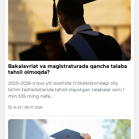
Bakalavriat va magistraturada qancha talaba
tahsil olmoqda?
2025–2026-o‘quv yili boshida O‘zbekistondagi oliy
ta’lim tashkilotlarida tahsil olayotgan talabalar soni 1
mln 535 ming nafa…
16:33 / 08.07.2026