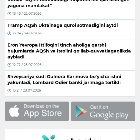
yagona mamlakat”
15:45 / 22.07.2026
Tramp AQSh Ukrainaga qurol sotmasligini aytdi
22:24 / 24.07.2026
Eron Yevropa Ittifoqini tinch aholiga qarshi
hujumlarda AQSh va Isroilni qo‘llab-quvvatlaganlikda
aybladi
12:27 / 25.07.2026
Shveysariya sudi Gulnora Karimova bo‘yicha ishni
yakunladi, Lombard Odier banki jarimaga tortildi
15:21 / 28.07.2026