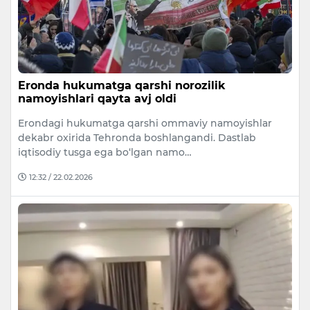
Eronda hukumatga qarshi norozilik
namoyishlari qayta avj oldi
Erondagi hukumatga qarshi ommaviy namoyishlar
dekabr oxirida Tehronda boshlangandi. Dastlab
iqtisodiy tusga ega bo‘lgan namo…
12:32 / 22.02.2026