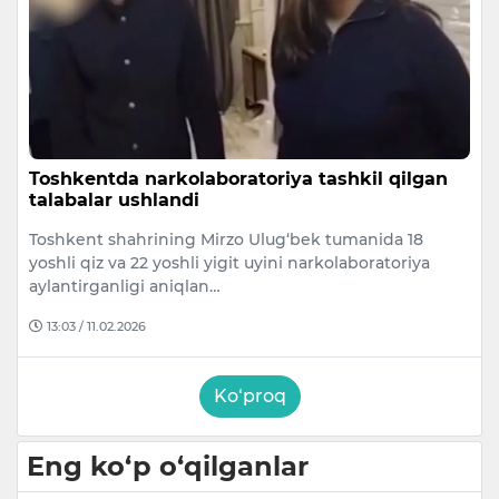
Toshkentda narkolaboratoriya tashkil qilgan
talabalar ushlandi
Toshkent shahrining Mirzo Ulug‘bek tumanida 18
yoshli qiz va 22 yoshli yigit uyini narkolaboratoriya
aylantirganligi aniqlan…
13:03 / 11.02.2026
Ko‘proq
Eng ko‘p o‘qilganlar