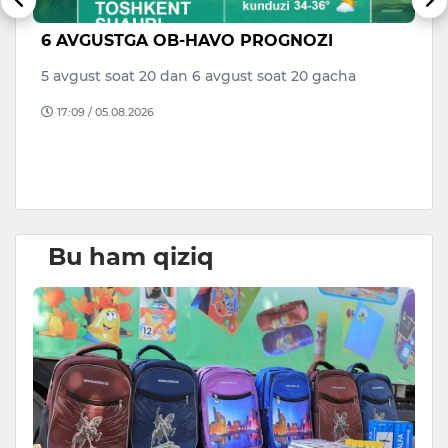
6 AVGUSTGA OB-HAVO PROGNOZI
V
di
a
5 avgust soat 20 dan 6 avgust soat 20 gacha
to
17:09 / 05.08.2026
B
D
Bu ham qiziq