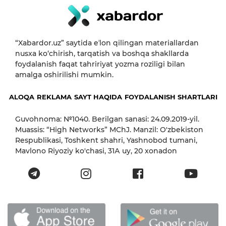
“Xabardor.uz” saytida eʼlon qilingan materiallardan
nusxa ko‘chirish, tarqatish va boshqa shakllarda
foydalanish faqat tahririyat yozma roziligi bilan
amalga oshirilishi mumkin.
ALOQA
REKLAMA
SAYT HAQIDA
FOYDALANISH SHARTLARI
Guvohnoma: №1040. Berilgan sanasi: 24.09.2019-yil.
Muassis: “High Networks” MChJ. Manzil: O'zbekiston
Respublikasi, Toshkent shahri, Yashnobod tumani,
Mavlono Riyoziy ko'chasi, 31А uy, 20 xonadon