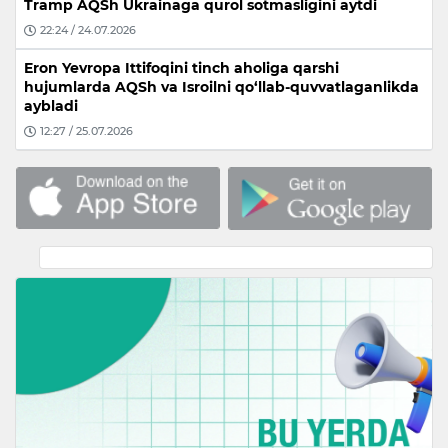
Tramp AQSh Ukrainaga qurol sotmasligini aytdi
22:24 / 24.07.2026
Eron Yevropa Ittifoqini tinch aholiga qarshi
hujumlarda AQSh va Isroilni qo‘llab-quvvatlaganlikda
aybladi
12:27 / 25.07.2026