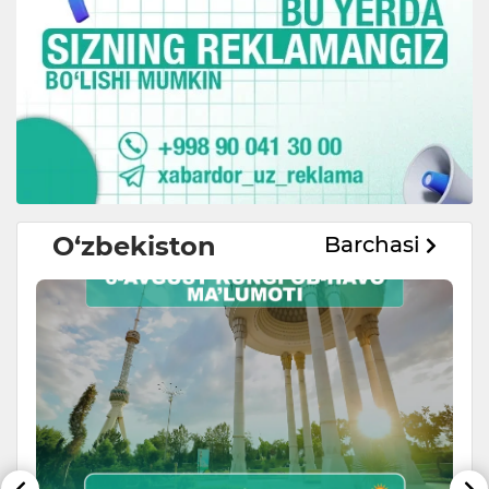
O‘zbekiston
Barchasi