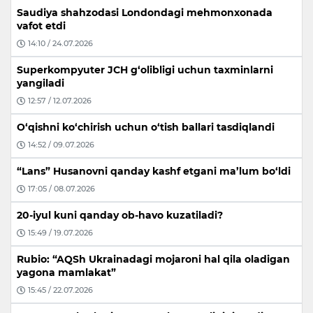
Saudiya shahzodasi Londondagi mehmonxonada
vafot etdi
14:10 / 24.07.2026
Superkompyuter JCH g‘olibligi uchun taxminlarni
yangiladi
12:57 / 12.07.2026
O‘qishni ko‘chirish uchun o‘tish ballari tasdiqlandi
14:52 / 09.07.2026
“Lans” Husanovni qanday kashf etgani ma’lum bo‘ldi
17:05 / 08.07.2026
20-iyul kuni qanday ob-havo kuzatiladi?
15:49 / 19.07.2026
Rubio: “AQSh Ukrainadagi mojaroni hal qila oladigan
yagona mamlakat”
15:45 / 22.07.2026