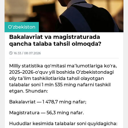
O‘zbekiston
Bakalavriat va magistraturada
qancha talaba tahsil olmoqda?
16:33 / 08.07.2026
Milliy statistika qo‘mitasi ma’lumotlariga ko‘ra,
2025–2026-o‘quv yili boshida O‘zbekistondagi
oliy ta’lim tashkilotlarida tahsil olayotgan
talabalar soni 1 mln 535 ming nafarni tashkil
etgan. Shundan:
Bakalavriat — 1 478,7 ming nafar;
Magistratura — 56,3 ming nafar.
Hududlar kesimida talabalar soni quyidagicha: