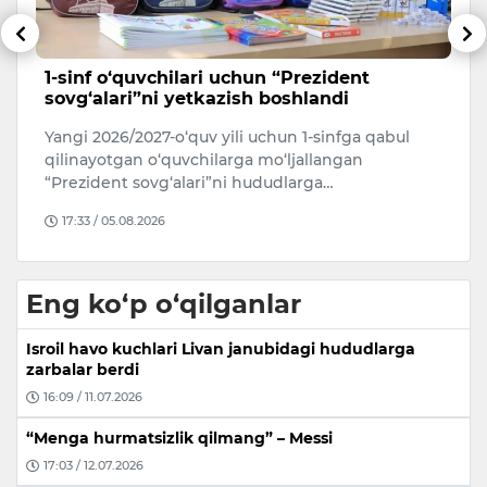
a
1-sinf o‘quvchilari uchun “Prezident
P
sovg‘alari”ni yetkazish boshlandi
a
r
Yangi 2026/2027-o‘quv yili uchun 1-sinfga qabul
Ro
qilinayotgan o‘quvchilarga mo‘ljallangan
u
“Prezident sovg‘alari”ni hududlarga…
Mu
17:33 / 05.08.2026
Eng ko‘p o‘qilganlar
Isroil havo kuchlari Livan janubidagi hududlarga
zarbalar berdi
16:09 / 11.07.2026
“Menga hurmatsizlik qilmang” – Messi
17:03 / 12.07.2026