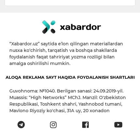
“Xabardor.uz” saytida eʼlon qilingan materiallardan
nusxa ko‘chirish, tarqatish va boshqa shakllarda
foydalanish faqat tahririyat yozma roziligi bilan
amalga oshirilishi mumkin.
ALOQA
REKLAMA
SAYT HAQIDA
FOYDALANISH SHARTLARI
Guvohnoma: №1040. Berilgan sanasi: 24.09.2019-yil.
Muassis: “High Networks” MChJ. Manzil: O'zbekiston
Respublikasi, Toshkent shahri, Yashnobod tumani,
Mavlono Riyoziy ko'chasi, 31А uy, 20 xonadon