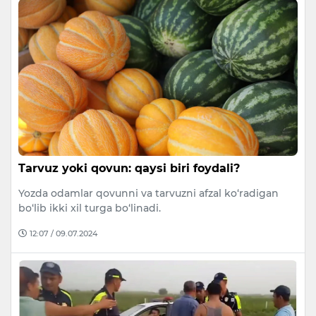
Tarvuz yoki qovun: qaysi biri foydali?
Yozda odamlar qovunni va tarvuzni afzal ko‘radigan
bo‘lib ikki xil turga bo‘linadi.
12:07 / 09.07.2024