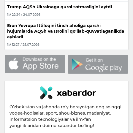
Tramp AQSh Ukrainaga qurol sotmasligini aytdi
22:24 / 24.07.2026
Eron Yevropa Ittifoqini tinch aholiga qarshi
hujumlarda AQSh va Isroilni qo‘llab-quvvatlaganlikda
aybladi
12:27 / 25.07.2026
O‘zbekiston va jahonda ro‘y berayotgan eng so‘nggi
voqea-hodisalar, sport, shou-biznes, madaniyat,
informatsion texnologiyalar va ilm-fan
yangiliklaridan doimo xabardor bo‘ling!