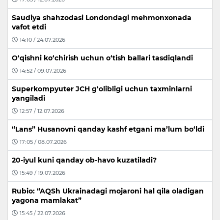
Saudiya shahzodasi Londondagi mehmonxonada
vafot etdi
14:10 / 24.07.2026
O‘qishni ko‘chirish uchun o‘tish ballari tasdiqlandi
14:52 / 09.07.2026
Superkompyuter JCH g‘olibligi uchun taxminlarni
yangiladi
12:57 / 12.07.2026
“Lans” Husanovni qanday kashf etgani ma’lum bo‘ldi
17:05 / 08.07.2026
20-iyul kuni qanday ob-havo kuzatiladi?
15:49 / 19.07.2026
Rubio: “AQSh Ukrainadagi mojaroni hal qila oladigan
yagona mamlakat”
15:45 / 22.07.2026