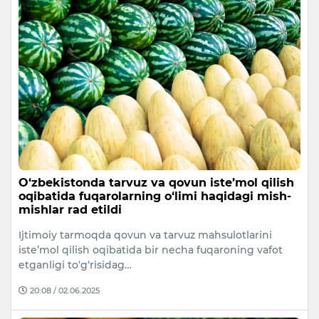
O‘zbekistonda tarvuz va qovun iste’mol qilish
oqibatida fuqarolarning o‘limi haqidagi mish-
mishlar rad etildi
Ijtimoiy tarmoqda qovun va tarvuz mahsulotlarini
iste’mol qilish oqibatida bir necha fuqaroning vafot
etganligi to‘g‘risidag…
20:08 / 02.06.2025