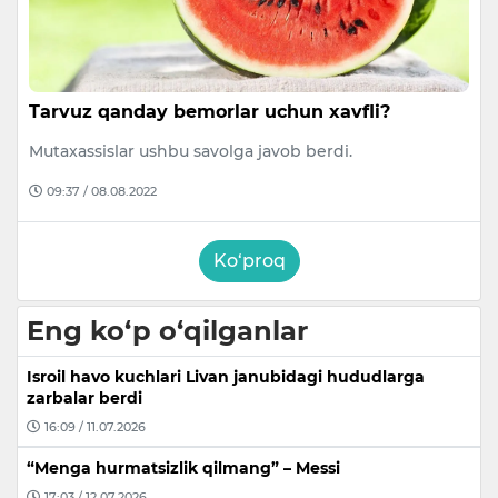
Tarvuz qanday bemorlar uchun xavfli?
Mutaxassislar ushbu savolga javob berdi.
09:37 / 08.08.2022
Ko‘proq
Eng ko‘p o‘qilganlar
Isroil havo kuchlari Livan janubidagi hududlarga
zarbalar berdi
16:09 / 11.07.2026
“Menga hurmatsizlik qilmang” – Messi
17:03 / 12.07.2026