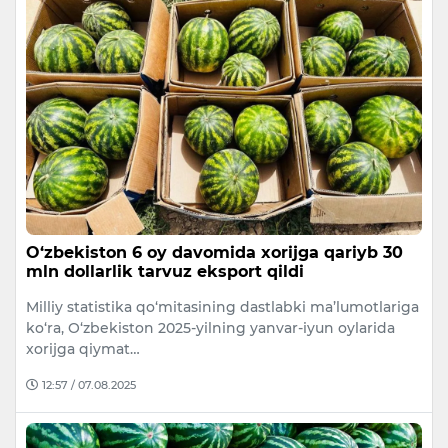
O‘zbekiston 6 oy davomida xorijga qariyb 30
mln dollarlik tarvuz eksport qildi
Milliy statistika qo‘mitasining dastlabki ma’lumotlariga
ko‘ra, O‘zbekiston 2025-yilning yanvar-iyun oylarida
xorijga qiymat…
12:57 / 07.08.2025