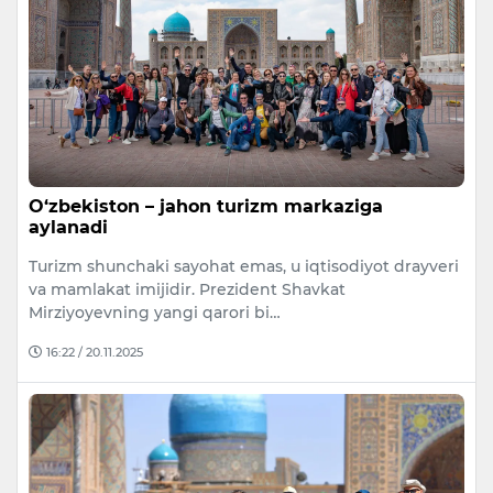
O‘zbekiston – jahon turizm markaziga
aylanadi
Turizm shunchaki sayohat emas, u iqtisodiyot drayveri
va mamlakat imijidir. Prezident Shavkat
Mirziyoyevning yangi qarori bi…
16:22 / 20.11.2025