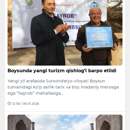
Boysunda yangi turizm qishlog‘i barpo etildi
Yangi yil arafasida Surxondaryo viloyati Boysun
tumanidagi ko‘p asrlik tarix va boy madaniy merosga
ega “Sayrob” mahallasiga…
12:58 / 06.01.2026