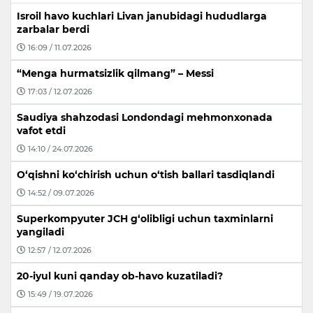
Isroil havo kuchlari Livan janubidagi hududlarga
zarbalar berdi
16:09 / 11.07.2026
“Menga hurmatsizlik qilmang” – Messi
17:03 / 12.07.2026
Saudiya shahzodasi Londondagi mehmonxonada
vafot etdi
14:10 / 24.07.2026
O‘qishni ko‘chirish uchun o‘tish ballari tasdiqlandi
14:52 / 09.07.2026
Superkompyuter JCH g‘olibligi uchun taxminlarni
yangiladi
12:57 / 12.07.2026
20-iyul kuni qanday ob-havo kuzatiladi?
15:49 / 19.07.2026