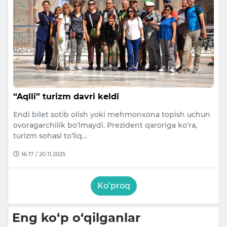
“Aqlli” turizm davri keldi
Endi bilet sotib olish yoki mehmonxona topish uchun
ovoragarchilik bo‘lmaydi. Prezident qaroriga ko‘ra,
turizm sohasi to‘liq…
16:17 / 20.11.2025
Ko‘proq
Eng ko‘p o‘qilganlar