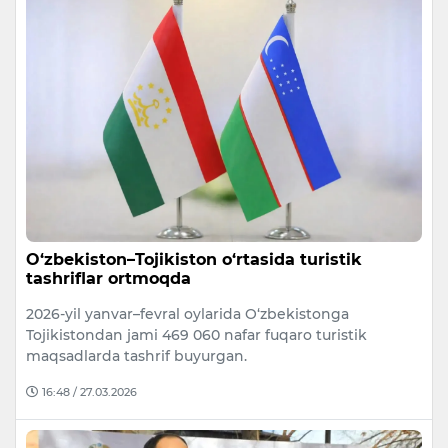
O‘zbekiston–Tojikiston o‘rtasida turistik
tashriflar ortmoqda
2026-yil yanvar–fevral oylarida O‘zbekistonga
Tojikistondan jami 469 060 nafar fuqaro turistik
maqsadlarda tashrif buyurgan.
16:48 / 27.03.2026