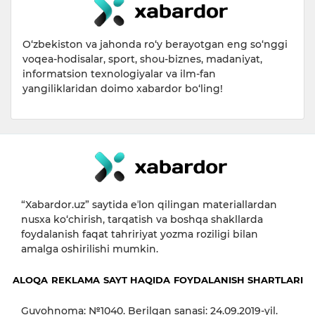
O‘zbekiston va jahonda ro‘y berayotgan eng so‘nggi
voqea-hodisalar, sport, shou-biznes, madaniyat,
informatsion texnologiyalar va ilm-fan
yangiliklaridan doimo xabardor bo‘ling!
“Xabardor.uz” saytida eʼlon qilingan materiallardan
nusxa ko‘chirish, tarqatish va boshqa shakllarda
foydalanish faqat tahririyat yozma roziligi bilan
amalga oshirilishi mumkin.
ALOQA
REKLAMA
SAYT HAQIDA
FOYDALANISH SHARTLARI
Guvohnoma: №1040. Berilgan sanasi: 24.09.2019-yil.