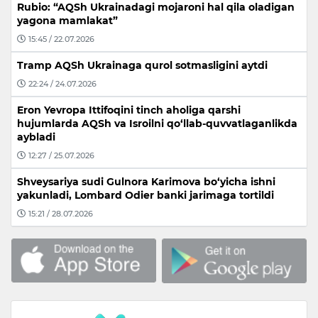
Rubio: “AQSh Ukrainadagi mojaroni hal qila oladigan
yagona mamlakat”
15:45 / 22.07.2026
Tramp AQSh Ukrainaga qurol sotmasligini aytdi
22:24 / 24.07.2026
Eron Yevropa Ittifoqini tinch aholiga qarshi
hujumlarda AQSh va Isroilni qo‘llab-quvvatlaganlikda
aybladi
12:27 / 25.07.2026
Shveysariya sudi Gulnora Karimova bo‘yicha ishni
yakunladi, Lombard Odier banki jarimaga tortildi
15:21 / 28.07.2026