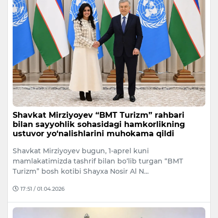
Shavkat Mirziyoyev “BMT Turizm” rahbari
bilan sayyohlik sohasidagi hamkorlikning
ustuvor yo‘nalishlarini muhokama qildi
Shavkat Mirziyoyev bugun, 1-aprel kuni
mamlakatimizda tashrif bilan bo‘lib turgan “BMT
Turizm” bosh kotibi Shayxa Nosir Al N…
17:51 / 01.04.2026