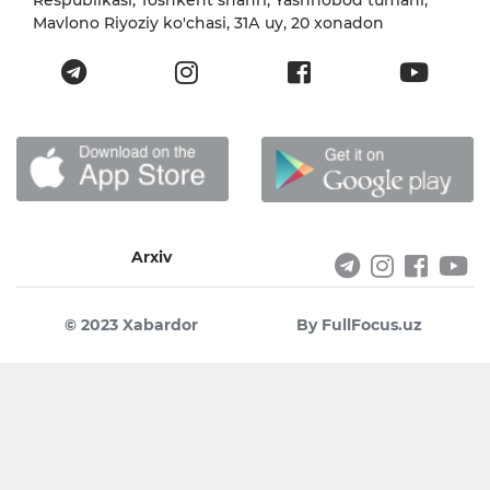
Respublikasi, Toshkent shahri, Yashnobod tumani,
Mavlono Riyoziy ko'chasi, 31А uy, 20 xonadon
Arxiv
© 2023 Xabardor
By FullFocus.uz