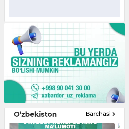
O‘zbekiston
Barchasi