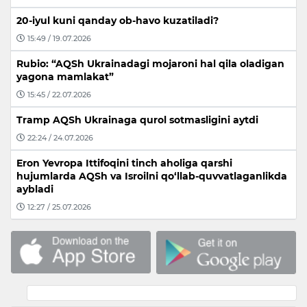
20-iyul kuni qanday ob-havo kuzatiladi?
15:49 / 19.07.2026
Rubio: “AQSh Ukrainadagi mojaroni hal qila oladigan
yagona mamlakat”
15:45 / 22.07.2026
Tramp AQSh Ukrainaga qurol sotmasligini aytdi
22:24 / 24.07.2026
Eron Yevropa Ittifoqini tinch aholiga qarshi
hujumlarda AQSh va Isroilni qo‘llab-quvvatlaganlikda
aybladi
12:27 / 25.07.2026