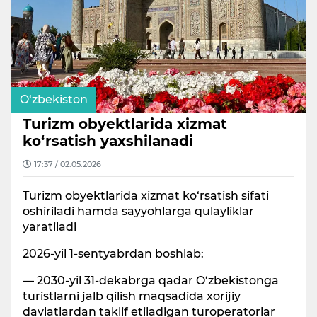
O‘zbekiston
Turizm obyektlarida xizmat
ko‘rsatish yaxshilanadi
17:37 / 02.05.2026
Turizm obyektlarida xizmat ko‘rsatish sifati
oshiriladi hamda sayyohlarga qulayliklar
yaratiladi
2026-yil 1-sentyabrdan boshlab:
— 2030-yil 31-dekabrga qadar O‘zbekistonga
turistlarni jalb qilish maqsadida xorijiy
davlatlardan taklif etiladigan turoperatorlar