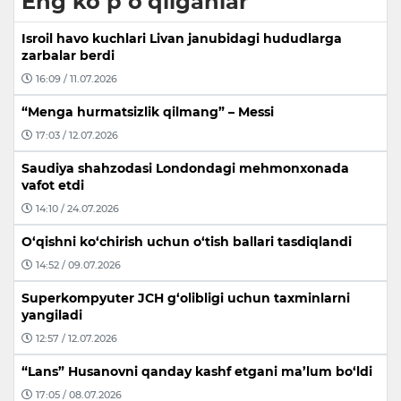
Eng ko‘p o‘qilganlar
Isroil havo kuchlari Livan janubidagi hududlarga
zarbalar berdi
16:09 / 11.07.2026
“Menga hurmatsizlik qilmang” – Messi
17:03 / 12.07.2026
Saudiya shahzodasi Londondagi mehmonxonada
vafot etdi
14:10 / 24.07.2026
O‘qishni ko‘chirish uchun o‘tish ballari tasdiqlandi
14:52 / 09.07.2026
Superkompyuter JCH g‘olibligi uchun taxminlarni
yangiladi
12:57 / 12.07.2026
“Lans” Husanovni qanday kashf etgani ma’lum bo‘ldi
17:05 / 08.07.2026