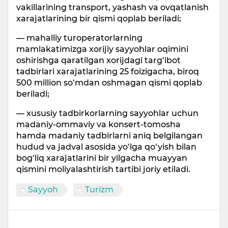
vakillarining transport, yashash va ovqatlanish
xarajatlarining bir qismi qoplab beriladi;
— mahalliy turoperatorlarning
mamlakatimizga xorijiy sayyohlar oqimini
oshirishga qaratilgan xorijdagi targ‘ibot
tadbirlari xarajatlarining 25 foizigacha, biroq
500 million so‘mdan oshmagan qismi qoplab
beriladi;
— xususiy tadbirkorlarning sayyohlar uchun
madaniy-ommaviy va konsert-tomosha
hamda madaniy tadbirlarni aniq belgilangan
hudud va jadval asosida yo‘lga qo‘yish bilan
bog‘liq xarajatlarini bir yilgacha muayyan
qismini moliyalashtirish tartibi joriy etiladi.
Sayyoh
Turizm