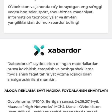
O‘zbekiston va jahonda ro‘y berayotgan eng so‘nggi
voqea-hodisalar, sport, shou-biznes, madaniyat,
informatsion texnologiyalar va ilm-fan
yangiliklaridan doimo xabardor bo‘ling!
“Xabardor.uz” saytida eʼlon qilingan materiallardan
nusxa ko‘chirish, tarqatish va boshqa shakllarda
foydalanish faqat tahririyat yozma roziligi bilan
amalga oshirilishi mumkin.
ALOQA
REKLAMA
SAYT HAQIDA
FOYDALANISH SHARTLARI
Guvohnoma: №1040. Berilgan sanasi: 24.09.2019-yil.
Muassis: “High Networks” MChJ. Manzil: O'zbekiston