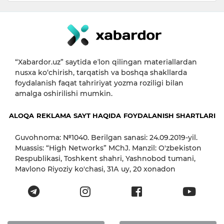
“Xabardor.uz” saytida eʼlon qilingan materiallardan
nusxa ko‘chirish, tarqatish va boshqa shakllarda
foydalanish faqat tahririyat yozma roziligi bilan
amalga oshirilishi mumkin.
ALOQA
REKLAMA
SAYT HAQIDA
FOYDALANISH SHARTLARI
Guvohnoma: №1040. Berilgan sanasi: 24.09.2019-yil.
Muassis: “High Networks” MChJ. Manzil: O'zbekiston
Respublikasi, Toshkent shahri, Yashnobod tumani,
Mavlono Riyoziy ko'chasi, 31А uy, 20 xonadon