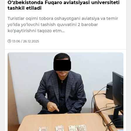
O‘zbekistonda Fuqaro aviatsiyasi universiteti
tashkil etiladi
Turistlar oqimi tobora oshayotgani aviatsiya va temir
yo‘lda yo‘lovchi tashish quvvatini 2 barobar
ko‘paytirishni taqozo etm…
13:06 / 26.12.2025