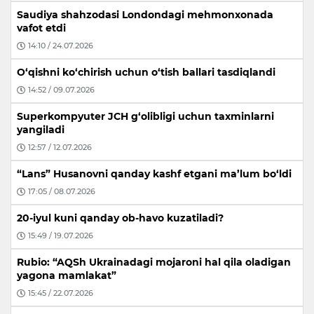
Saudiya shahzodasi Londondagi mehmonxonada
vafot etdi
14:10 / 24.07.2026
O‘qishni ko‘chirish uchun o‘tish ballari tasdiqlandi
14:52 / 09.07.2026
Superkompyuter JCH g‘olibligi uchun taxminlarni
yangiladi
12:57 / 12.07.2026
“Lans” Husanovni qanday kashf etgani ma’lum bo‘ldi
17:05 / 08.07.2026
20-iyul kuni qanday ob-havo kuzatiladi?
15:49 / 19.07.2026
Rubio: “AQSh Ukrainadagi mojaroni hal qila oladigan
yagona mamlakat”
15:45 / 22.07.2026