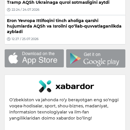
Tramp AQSh Ukrainaga qurol sotmasligini aytdi
22:24 / 24.07.2026
Eron Yevropa Ittifoqini tinch aholiga qarshi
hujumlarda AQSh va Isroilni qo‘llab-quvvatlaganlikda
aybladi
12:27 / 25.07.2026
O‘zbekiston va jahonda ro‘y berayotgan eng so‘nggi
voqea-hodisalar, sport, shou-biznes, madaniyat,
informatsion texnologiyalar va ilm-fan
yangiliklaridan doimo xabardor bo‘ling!