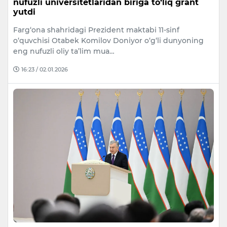
nufuzli universitetlaridan biriga to‘liq grant
yutdi
Farg‘ona shahridagi Prezident maktabi 11-sinf
o‘quvchisi Otabek Komilov Doniyor o‘g‘li dunyoning
eng nufuzli oliy ta’lim mua…
16:23 / 02.01.2026