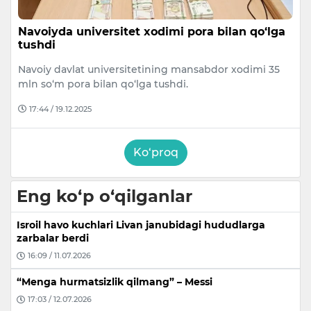
Navoiyda universitet xodimi pora bilan qo‘lga
tushdi
Navoiy davlat universitetining mansabdor xodimi 35
mln so‘m pora bilan qo‘lga tushdi.
17:44 / 19.12.2025
Ko‘proq
Eng ko‘p o‘qilganlar
Isroil havo kuchlari Livan janubidagi hududlarga
zarbalar berdi
16:09 / 11.07.2026
“Menga hurmatsizlik qilmang” – Messi
17:03 / 12.07.2026