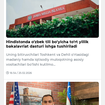
Hindistonda o‘zbek tili bo‘yicha to‘rt yillik
bakalavriat dasturi ishga tushiriladi
Uning bitiruvchilari Toshkent va Dehli o‘rtasidagi
madaniy hamda iqtisodiy muloqotning asosiy
vositachilari bo‘lishi kutilmo…
16:54 / 25.02.2026