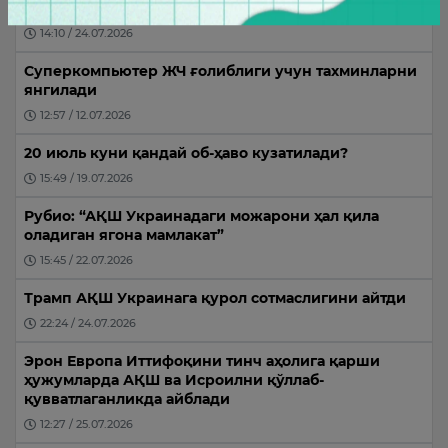
вафот этди
14:10 / 24.07.2026
Суперкомпьютер ЖЧ ғолиблиги учун тахминларни
янгилади
12:57 / 12.07.2026
20 июль куни қандай об-ҳаво кузатилади?
15:49 / 19.07.2026
Рубио: “АҚШ Украинадаги можарони ҳал қила
оладиган ягона мамлакат”
15:45 / 22.07.2026
Трамп АҚШ Украинага қурол сотмаслигини айтди
22:24 / 24.07.2026
Эрон Европа Иттифоқини тинч аҳолига қарши
ҳужумларда АҚШ ва Исроилни қўллаб-
қувватлаганликда айблади
12:27 / 25.07.2026