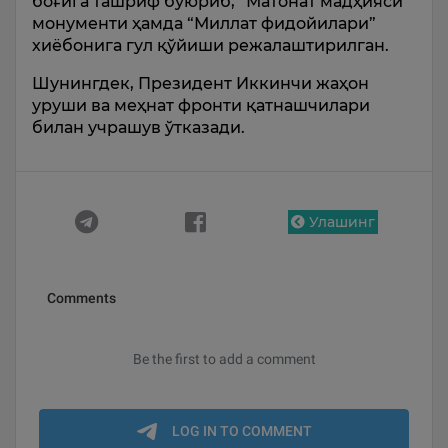
боғига ташриф буюриб, “Матонат мадҳияси”
монументи ҳамда “Миллат фидойилари”
хиёбонига гул қўйиши режалаштирилган.
Шунингдек, Президент Иккинчи жаҳон
уруши ва меҳнат фронти қатнашчилари
билан учрашув ўтказади.
Улашинг