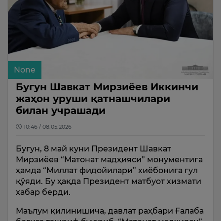
None
Бугун Шавкат Мирзиёев Иккинчи
жаҳон уруши қатнашчилари
билан учрашади
10:46 / 08.05.2026
Бугун, 8 май куни Президент Шавкат
Мирзиёев “Матонат мадҳияси” монументига
ҳамда “Миллат фидойилари” хиёбонига гул
қўяди. Бу ҳақда Президент матбуот хизмати
хабар берди.
Маълум қилинишича, давлат раҳбари Ғалаба