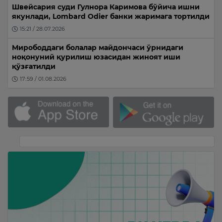
Швейсария суди Гулнора Каримова бўйича ишни
якунлади, Lombard Odier банки жаримага тортилди
15:21 / 28.07.2026
Мирободдаги болалар майдончаси ўрнидаги
ноқонуний қурилиш юзасидан жиноят иши
қўзғатилди
17:59 / 01.08.2026