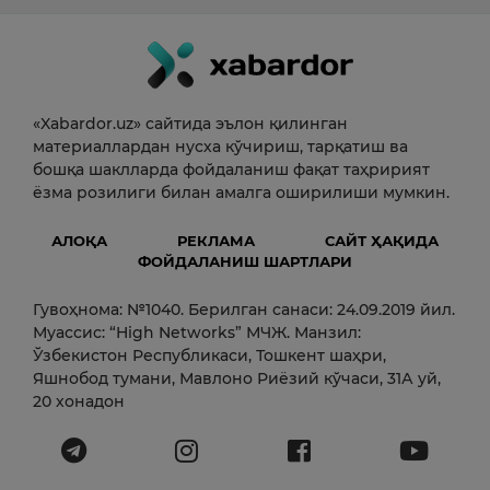
«Xabardor.uz» сайтида эълон қилинган
материаллардан нусха кўчириш, тарқатиш ва
бошқа шаклларда фойдаланиш фақат таҳририят
ёзма розилиги билан амалга оширилиши мумкин.
АЛОҚА
РЕКЛАМА
САЙТ ҲАҚИДА
ФОЙДАЛАНИШ ШАРТЛАРИ
Гувоҳнома: №1040. Берилган санаси: 24.09.2019 йил.
Муассис: “High Networks” МЧЖ. Манзил:
Ўзбекистон Республикаси, Тошкент шаҳри,
Яшнобод тумани, Мавлоно Риёзий кўчаси, 31А уй,
20 хонадон