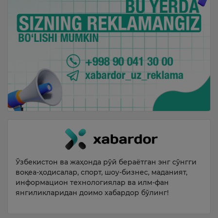
Ўзбекистон ва жаҳонда рўй бераётган энг сўнгги
воқеа-ҳодисалар, спорт, шоу-бизнес, маданият,
информацион технологиялар ва илм-фан
янгиликларидан доимо хабардор бўлинг!