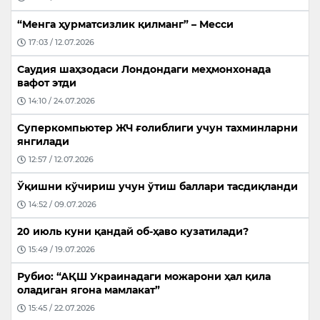
“Менга ҳурматсизлик қилманг” – Месси
17:03 / 12.07.2026
Саудия шаҳзодаси Лондондаги меҳмонхонада
вафот этди
14:10 / 24.07.2026
Суперкомпьютер ЖЧ ғолиблиги учун тахминларни
янгилади
12:57 / 12.07.2026
Ўқишни кўчириш учун ўтиш баллари тасдиқланди
14:52 / 09.07.2026
20 июль куни қандай об-ҳаво кузатилади?
15:49 / 19.07.2026
Рубио: “АҚШ Украинадаги можарони ҳал қила
оладиган ягона мамлакат”
15:45 / 22.07.2026