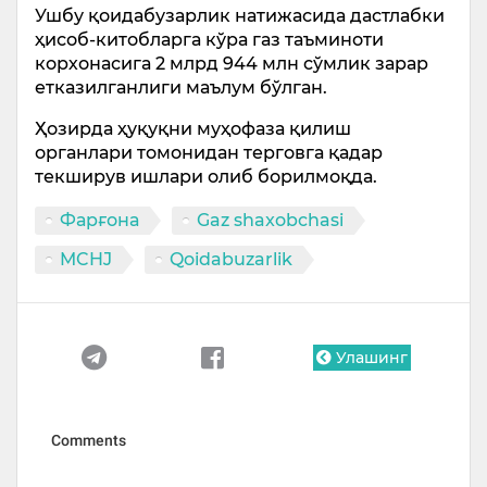
Ушбу қоидабузарлик натижасида дастлабки
ҳисоб-китобларга кўра газ таъминоти
корхонасига 2 млрд 944 млн сўмлик зарар
етказилганлиги маълум бўлган.
Ҳозирда ҳуқуқни муҳофаза қилиш
органлари томонидан терговга қадар
текширув ишлари олиб борилмоқда.
Фарғона
Gaz shaxobchasi
MCHJ
Qoidabuzarlik
Улашинг