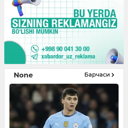
None
Барчаси