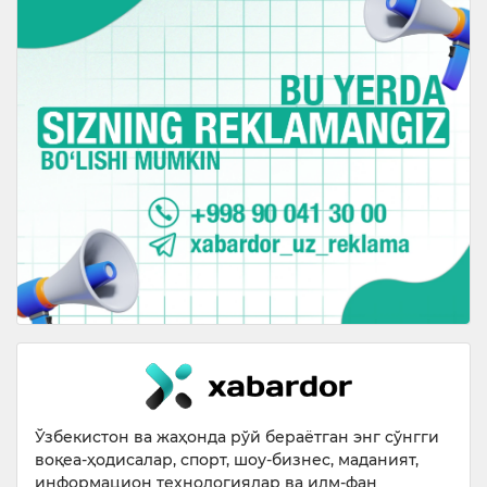
Ўзбекистон ва жаҳонда рўй бераётган энг сўнгги
воқеа-ҳодисалар, спорт, шоу-бизнес, маданият,
информацион технологиялар ва илм-фан