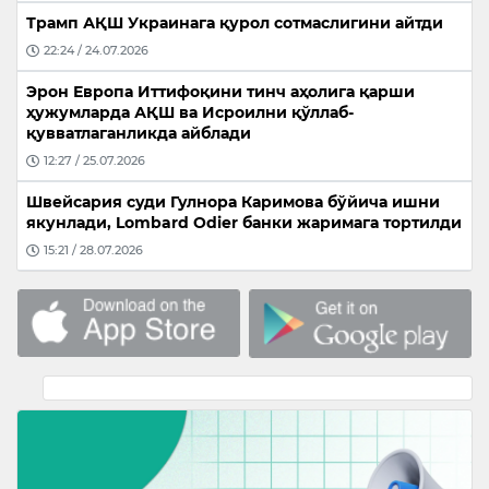
Трамп АҚШ Украинага қурол сотмаслигини айтди
22:24 / 24.07.2026
Эрон Европа Иттифоқини тинч аҳолига қарши
ҳужумларда АҚШ ва Исроилни қўллаб-
қувватлаганликда айблади
12:27 / 25.07.2026
Швейсария суди Гулнора Каримова бўйича ишни
якунлади, Lombard Odier банки жаримага тортилди
15:21 / 28.07.2026