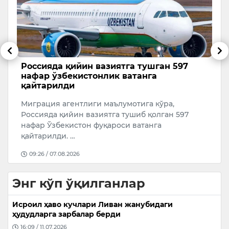
г
Россияда қийин вазиятга тушган 597
М
и
нафар ўзбекистонлик ватанга
р
қайтарилди
а
пи
Миграция агентлиги маълумотига кўра,
И
Россияда қийин вазиятга тушиб қолган 597
р
нафар Ўзбекистон фуқароси ватанга
и
қайтарилди. …
09:26 / 07.08.2026
Энг кўп ўқилганлар
Исроил ҳаво кучлари Ливан жанубидаги
ҳудудларга зарбалар берди
16:09 / 11.07.2026