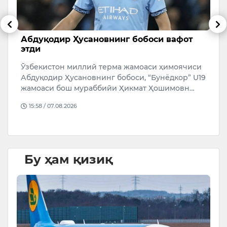
Абдуқодир Ҳусановнинг бобоси вафот
Қ
этди
о
Ўзбекистон миллий терма жамоаси ҳимоячиси
Т
Абдуқодир Ҳусановнинг бобоси, “Бунёдкор” U19
Ў
n
жамоаси бош мураббийи Ҳикмат Ҳошимовн…
А
15:58 / 07.08.2026
Бу ҳам қизиқ