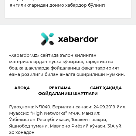
янгиликларидан доимо хабардор бўлинг!
«Xabardor.uz» сайтида эълон қилинган
материаллардан нусха кўчириш, тарқатиш ва
бошқа шаклларда фойдаланиш фақат таҳририят
ёзма розилиги билан амалга оширилиши мумкин.
АЛОҚА
РЕКЛАМА
САЙТ ҲАҚИДА
ФОЙДАЛАНИШ ШАРТЛАРИ
Гувоҳнома: №1040. Берилган санаси: 24.09.2019 йил.
Муассис: “High Networks” МЧЖ. Манзил:
Ўзбекистон Республикаси, Тошкент шаҳри,
Яшнобод тумани, Мавлоно Риёзий кўчаси, 31А уй,
20 хонадон