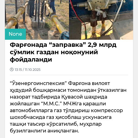
None
Фарғонада “заправка” 2,9 млрд
сўмлик газдан ноқонуний
фойдаланди
13:15 / 11.10.2025
“Ўзенергоинспексия” Фарғона вилоят
ҳудудий бошқармаси томонидан ўтказилган
назорат тадбирида Қувасой шаҳрида
жойлашган “М.М.C.” МЧЖга қарашли
автомобилларга газ тўлдириш компрессор
шохобчасида газ ҳисоблаш ускунасига
ташқи таъсир кўрсатилиб, муҳрлар
бузилганлиги аниқланган.