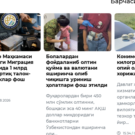
Барча
камаси
Болалардан
Конимехда 2
грация
фойдаланиб олтин
килограммд
млрд
қуйма ва валютани
опий олиб к
талон-
яширинча олиб
хорижлик у
фош
чиқишга уриниш
Давлат хавфси
ҳолатлари фош этилди
хизмати ва Бо
Фуқаролардан бири 450
органлари хо
млн сўмлик олтинни,
ҳамкорлигида
бошқаси эса 40 минг АҚШ
вилоятида ўтк
доллар миқдоридаги
тезкор тадбир
банкнотларни
йир…
Ўзбекистондан яширинча
15:34 / 05.08.202
оли…