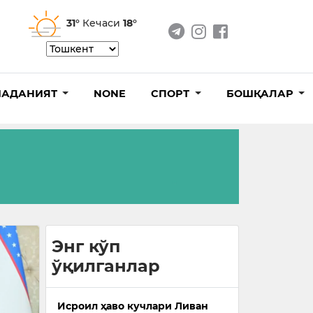
31°
Кечаси
18°
АДАНИЯТ
NONE
СПОРТ
БОШҚАЛАР
Энг кўп
ўқилганлар
Исроил ҳаво кучлари Ливан