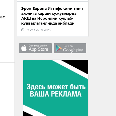
Эрон Европа Иттифоқини тинч
аҳолига қарши ҳужумларда
лар
АҚШ ва Исроилни қўллаб-
қувватлаганликда айблади
12:27 / 25.07.2026