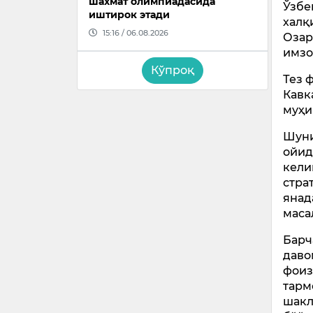
шахмат олимпиадасида
Ўзбе
иштирок этади
халқ
15:16 / 06.08.2026
Озар
имзо
Кўпроқ
Тез 
Кавк
муҳи
Шуни
ойид
кели
стра
янад
маса
Барч
даво
фоиз
тарм
шакл