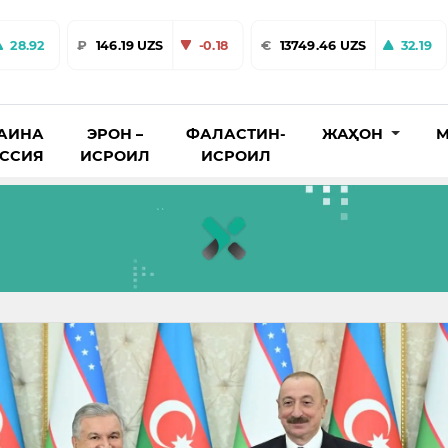
28.92
₽
146.19 UZS
-0.18
€
13749.46 UZS
32.19
АИНА
ЭРОН –
ФАЛАСТИН-
ЖАҲОН
М
ОССИЯ
ИСРОИЛ
ИСРОИЛ