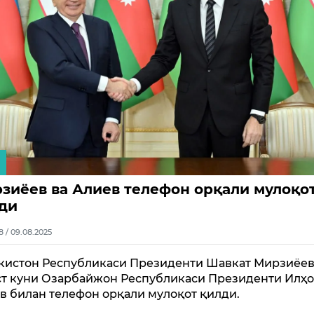
зиёев ва Алиев телефон орқали мулоқо
ди
8 / 09.08.2025
кистон Республикаси Президенти Шавкат Мирзиёев
ст куни Озарбайжон Республикаси Президенти Илҳ
в билан телефон орқали мулоқот қилди.