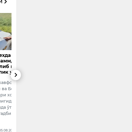
си
Фабио Каннаваро
Samarqan
ан ортиқ
маоши ҳақидаги миш-
сунъий й
етаётган
мишларга изоҳ берди
орбитага 
шланди
Ўзбекистон миллий терма
5 август ку
злик
жамоаси бош мураббийи
компанияси
жхона
Фабио Cаннаваро ОАВ
Хитойнинг
димлари
вакиллари билан
провинцияс
 Навоий
учрашувда ўзининг маоши
яқинидаги 
азилган
ҳақида тарқалган х…
платформа
 давомида
14:50 / 05.08.2026
10:04 / 05.08
6