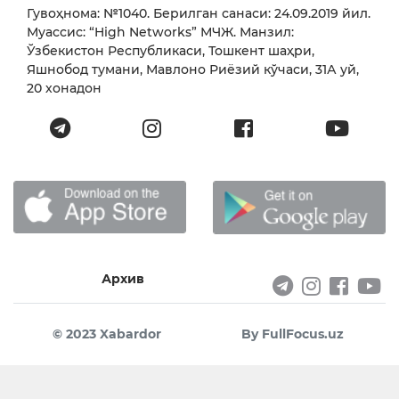
Гувоҳнома: №1040. Берилган санаси: 24.09.2019 йил.
Муассис: “High Networks” МЧЖ. Манзил:
Ўзбекистон Республикаси, Тошкент шаҳри,
Яшнобод тумани, Мавлоно Риёзий кўчаси, 31А уй,
20 хонадон
Архив
© 2023 Xabardor
By FullFocus.uz