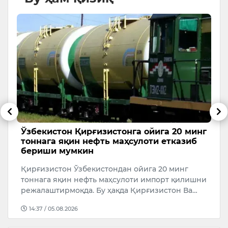
Ўзбекистон Қирғизистонга ойига 20 минг
Т
тоннага яқин нефть маҳсулоти етказиб
м
бериши мумкин
А
Қирғизистон Ўзбекистондан ойига 20 минг
ш
тоннага яқин нефть маҳсулоти импорт қилишни
н
режалаштирмоқда. Бу ҳақда Қирғизистон Ва…
м
14:37 / 05.08.2026