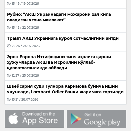
15:49 / 19.07.2026
Рубио: “АҚШ Украинадаги можарони ҳал қила
оладиган ягона мамлакат”
15:45 / 22.07.2026
Трамп АҚШ Украинага қурол сотмаслигини айтди
22:24 / 24.07.2026
Эрон Европа Иттифоқини тинч аҳолига қарши
ҳужумларда АҚШ ва Исроилни қўллаб-
қувватлаганликда айблади
12:27 / 25.07.2026
Швейсария суди Гулнора Каримова бўйича ишни
якунлади, Lombard Odier банки жаримага тортилди
15:21 / 28.07.2026