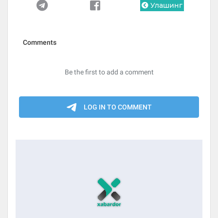
Улашинг