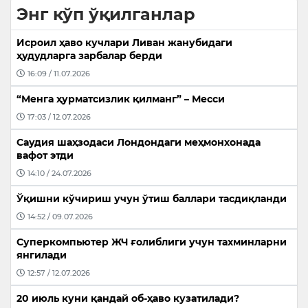
Энг кўп ўқилганлар
Исроил ҳаво кучлари Ливан жанубидаги
ҳудудларга зарбалар берди
16:09 / 11.07.2026
“Менга ҳурматсизлик қилманг” – Месси
17:03 / 12.07.2026
Саудия шаҳзодаси Лондондаги меҳмонхонада
вафот этди
14:10 / 24.07.2026
Ўқишни кўчириш учун ўтиш баллари тасдиқланди
14:52 / 09.07.2026
Суперкомпьютер ЖЧ ғолиблиги учун тахминларни
янгилади
12:57 / 12.07.2026
20 июль куни қандай об-ҳаво кузатилади?