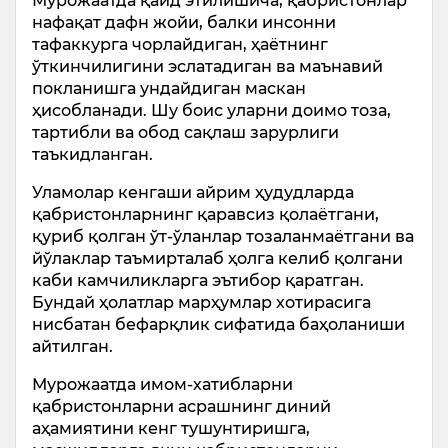
Мурожаатда қайд этилишича, қабристонлар
нафақат дафн жойи, балки инсонни
тафаккурга чорлайдиган, ҳаётнинг
ўткинчилигини эслатадиган ва маънавий
покланишга ундайдиган маскан
ҳисобланади. Шу боис уларни доимо тоза,
тартибли ва обод сақлаш зарурлиги
таъкидланган.
Уламолар кенгаши айрим ҳудудларда
қабристонларнинг қаравсиз қолаётгани,
қуриб қолган ўт-ўланлар тозаланмаётгани ва
йўлаклар таъмирталаб ҳолга келиб қолгани
каби камчиликларга эътибор қаратган.
Бундай ҳолатлар марҳумлар хотирасига
нисбатан бефарқлик сифатида баҳоланиши
айтилган.
Мурожаатда имом-хатибларни
қабристонларни асрашнинг диний
аҳамиятини кенг тушунтиришга,