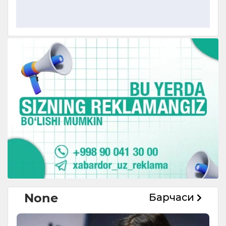
None
Барчаси