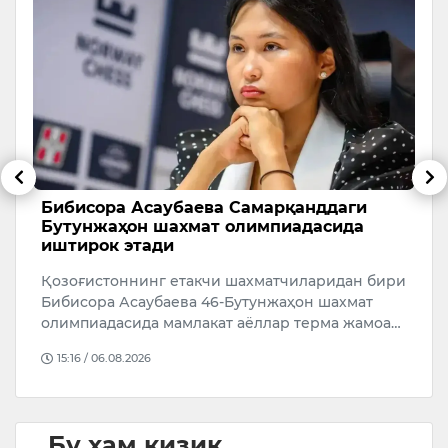
Бибисора Асаубаева Самарқанддаги
Ў
Бутунжаҳон шахмат олимпиадасида
р
иштирок этади
а
Қозоғистоннинг етакчи шахматчиларидан бири
Ў
Бибисора Асаубаева 46-Бутунжаҳон шахмат
р
олимпиадасида мамлакат аёллар терма жамоа…
4
й
15:16 / 06.08.2026
Бу ҳам қизиқ