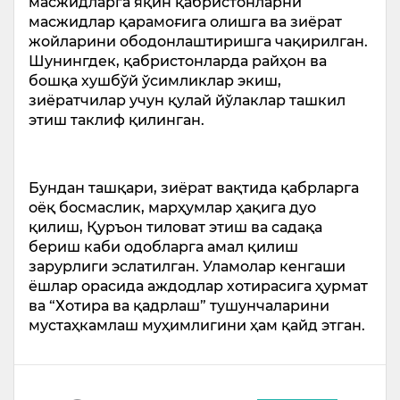
масжидларга яқин қабристонларни
масжидлар қарамоғига олишга ва зиёрат
жойларини ободонлаштиришга чақирилган.
Шунингдек, қабристонларда райҳон ва
бошқа хушбўй ўсимликлар экиш,
зиёратчилар учун қулай йўлаклар ташкил
этиш таклиф қилинган.
Бундан ташқари, зиёрат вақтида қабрларга
оёқ босмаслик, марҳумлар ҳақига дуо
қилиш, Қуръон тиловат этиш ва садақа
бериш каби одобларга амал қилиш
зарурлиги эслатилган. Уламолар кенгаши
ёшлар орасида аждодлар хотирасига ҳурмат
ва “Хотира ва қадрлаш” тушунчаларини
мустаҳкамлаш муҳимлигини ҳам қайд этган.