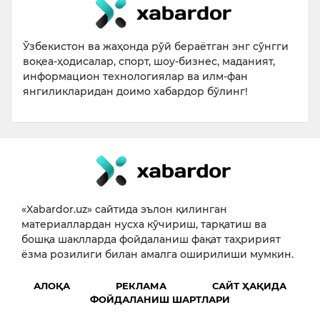
Ўзбекистон ва жаҳонда рўй бераётган энг сўнгги
воқеа-ҳодисалар, спорт, шоу-бизнес, маданият,
информацион технологиялар ва илм-фан
янгиликларидан доимо хабардор бўлинг!
«Xabardor.uz» сайтида эълон қилинган
материаллардан нусха кўчириш, тарқатиш ва
бошқа шаклларда фойдаланиш фақат таҳририят
ёзма розилиги билан амалга оширилиши мумкин.
АЛОҚА
РЕКЛАМА
САЙТ ҲАҚИДА
ФОЙДАЛАНИШ ШАРТЛАРИ