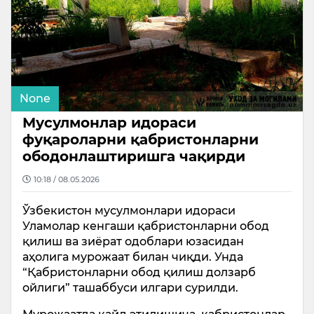
None
Мусулмонлар идораси
фуқароларни қабристонларни
ободонлаштиришга чақирди
10:18 / 08.05.2026
Ўзбекистон мусулмонлари идораси
Уламолар кенгаши қабристонларни обод
қилиш ва зиёрат одоблари юзасидан
аҳолига мурожаат билан чиқди. Унда
“Қабристонларни обод қилиш долзарб
ойлиги” ташаббуси илгари сурилди.