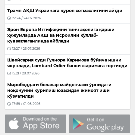
Трамп АҚШ Украинага қурол сотмаслигини айтди
22:24 / 24.07.2026
Эрон Европа Иттифоқини тинч аҳолига қарши
ҳужумларда АҚШ ва Исроилни қўллаб-
қувватлаганликда айблади
12:27 / 25.07.2026
Швейсария суди Гулнора Каримова бўйича ишни
якунлади, Lombard Odier банки жаримага тортилди
15:21 / 28.07.2026
Мирободдаги болалар майдончаси ўрнидаги
ноқонуний қурилиш юзасидан жиноят иши
қўзғатилди
17:59 / 01.08.2026