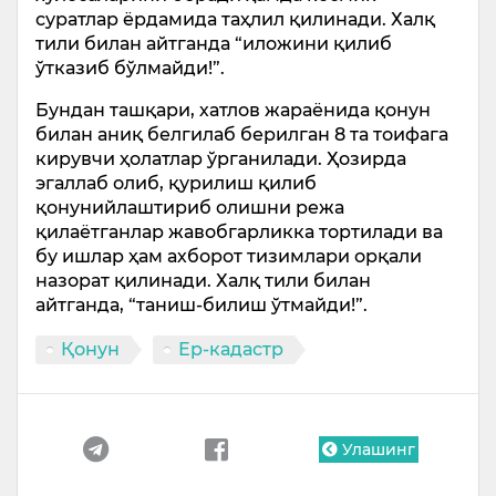
суратлар ёрдамида таҳлил қилинади. Халқ
тили билан айтганда “иложини қилиб
ўтказиб бўлмайди!”.
Бундан ташқари, хатлов жараёнида қонун
билан аниқ белгилаб берилган 8 та тоифага
кирувчи ҳолатлар ўрганилади. Ҳозирда
эгаллаб олиб, қурилиш қилиб
қонунийлаштириб олишни режа
қилаётганлар жавобгарликка тортилади ва
бу ишлар ҳам ахборот тизимлари орқали
назорат қилинади. Халқ тили билан
айтганда, “таниш-билиш ўтмайди!”.
Қонун
Ер-кадастр
Улашинг