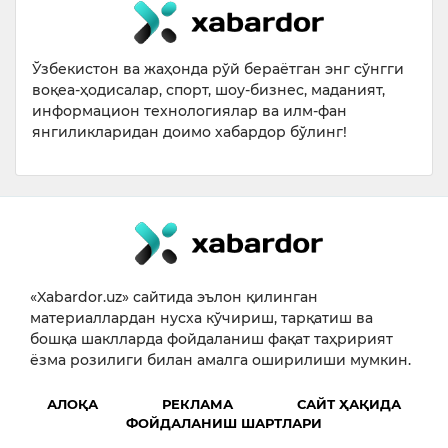
Ўзбекистон ва жаҳонда рўй бераётган энг сўнгги
воқеа-ҳодисалар, спорт, шоу-бизнес, маданият,
информацион технологиялар ва илм-фан
янгиликларидан доимо хабардор бўлинг!
«Xabardor.uz» сайтида эълон қилинган
материаллардан нусха кўчириш, тарқатиш ва
бошқа шаклларда фойдаланиш фақат таҳририят
ёзма розилиги билан амалга оширилиши мумкин.
АЛОҚА
РЕКЛАМА
САЙТ ҲАҚИДА
ФОЙДАЛАНИШ ШАРТЛАРИ