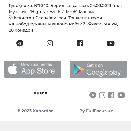
Гувоҳнома: №1040. Берилган санаси: 24.09.2019 йил.
Муассис: “High Networks” МЧЖ. Манзил:
Ўзбекистон Республикаси, Тошкент шаҳри,
Яшнобод тумани, Мавлоно Риёзий кўчаси, 31А уй,
20 хонадон
Архив
© 2023 Xabardor
By FullFocus.uz