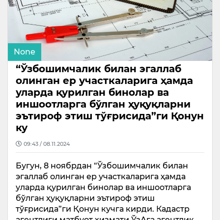
None
“Ўзбошимчалик билан эгаллаб
олинган ер участкаларига ҳамда
уларда қурилган бинолар ва
иншоотларга бўлган ҳуқуқларни
эътироф этиш тўғрисида”ги Қонун
ку
09:43 / 08.11.2024
Бугун, 8 ноябрдан “Ўзбошимчалик билан
эгаллаб олинган ер участкаларига ҳамда
уларда қурилган бинолар ва иншоотларга
бўлган ҳуқуқларни эътироф этиш
тўғрисида”ги Қонун кучга кирди. Кадастр
агентлиги матбуот хизмати ЎзАга агентлик