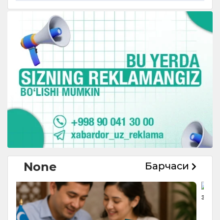
None
Барчаси