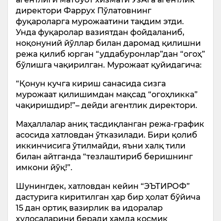
директори Фаррух Пўлатовнинг
фуқароларга мурожаатини тақдим этди.
Унда фуқаролар вазиятдан фойдаланиб,
ноқонуний йўллар билан даромад қилишни
режа қилиб юрган “уддабуронлар”дан “огоҳ”
бўлишга чақирилган. Мурожаат қуйидагича:
“Қонун кучга кириш санасида сизга
мурожаат қилишимдан мақсад “огоҳликка”
чақиришдир!”– дейди агентлик директори.
Маҳаллалар аниқ тасдиқланган режа-график
асосида хатловдан ўтказилади. Бири қолиб
иккинчисига ўтилмайди, яъни халқ тили
билан айтганда “тезлаштириб беришнинг
имкони йўқ!”.
Шунингдек, хатловдан кейин “ЭЪТИРОФ”
дастурига киритилган ҳар бир ҳолат бўйича
15 дан ортиқ вазирлик ва идоралар
хулосаларини беради ҳамда космик