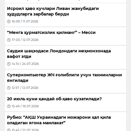
Исроил ҳаво кучлари Ливан жанубидаги
ҳудудларга зарбалар берди
16:09 / 11.07.2026
“Менга ҳурматсизлик қилманг” – Месси
17:03 / 12.07.2026
Саудия шаҳзодаси Лондондаги меҳмонхонада
вафот этди
14:10 / 24.07.2026
Суперкомпьютер ЖЧ ғолиблиги учун тахминларни
янгилади
12:57 / 12.07.2026
20 июль куни қандай об-ҳаво кузатилади?
15:49 / 19.07.2026
Рубио: “АҚШ Украинадаги можарони ҳал қила
оладиган ягона мамлакат”
15:45 / 22.07.2026